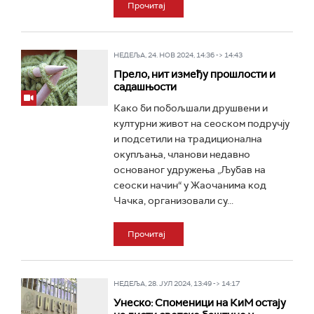
Прочитај
НЕДЕЉА, 24. НОВ 2024, 14:36 -> 14:43
Прело, нит између прошлости и
садашњости
Како би побољшали друшвени и
културни живот на сеоском подручју
и подсетили на традиционална
окупљања, чланови недавно
основаног удружења „Љубав на
сеоски начин“ у Жаочанима код
Чачка, организовали су...
Прочитај
НЕДЕЉА, 28. ЈУЛ 2024, 13:49 -> 14:17
Унеско: Споменици на КиМ остају