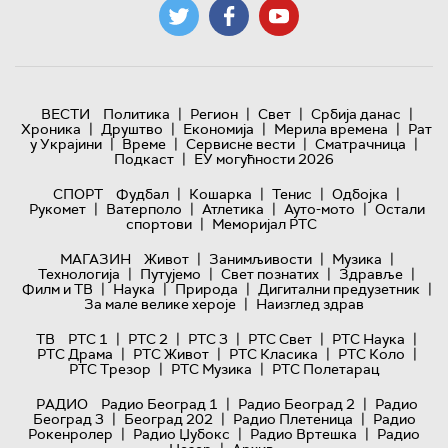
|
|
|
|
ВЕСТИ
Политика
Регион
Свет
Србија данас
|
|
|
|
Хроника
Друштво
Економија
Мерила времена
Рат
|
|
|
|
у Украјини
Време
Сервисне вести
Сматрачница
|
Подкаст
ЕУ могућности 2026
|
|
|
|
СПОРТ
Фудбал
Кошарка
Тенис
Одбојка
|
|
|
|
Рукомет
Ватерполо
Атлетика
Ауто-мото
Остали
|
спортови
Меморијал РТС
|
|
|
МАГАЗИН
Живот
Занимљивости
Музика
|
|
|
|
Технологијa
Путујемо
Свет познатих
Здравље
|
|
|
|
Филм и ТВ
Наука
Природа
Дигитални предузетник
|
За мале велике хероје
Наизглед здрав
|
|
|
|
|
ТВ
РТС 1
РТС 2
РТС 3
РТС Свет
РТС Наука
|
|
|
|
РТС Драма
РТС Живот
РТС Класика
РТС Коло
|
|
РТС Трезор
РТС Музика
РТС Полетарац
|
|
РАДИО
Радио Београд 1
Радио Београд 2
Радио
|
|
|
Београд 3
Београд 202
Радио Плетеница
Радио
|
|
|
Рокенролер
Радио Џубокс
Радио Вртешка
Радио