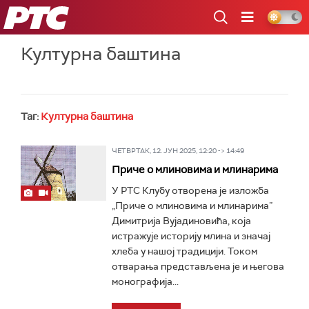
РТС
Културна баштина
Таг:
Културна баштина
ЧЕТВРТАК, 12. ЈУН 2025, 12:20 -> 14:49
Приче о млиновима и млинарима
У РТС Клубу отворена је изложба
„Приче о млиновима и млинарима”
Димитрија Вујадиновића, која
истражује историју млина и значај
хлеба у нашој традицији. Током
отварања представљена је и његова
монографија...