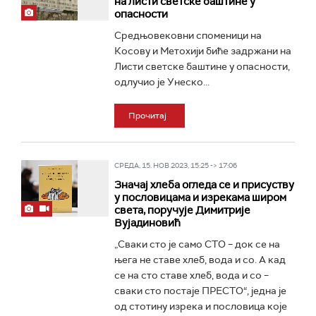
на листи светске баштине у
опасности
Средњовековни споменици на
Косову и Метохији биће задржани на
Листи светске баштине у опасности,
одлучио је Унеско...
Прочитај
СРЕДА, 15. НОВ 2023, 15:25 -> 17:06
Значај хлеба огледа се и присуству
у пословицама и изрекама широм
света, поручује Димитрије
Вујадиновић
„Сваки сто је само СТО – док се на
њега не ставе хлеб, вода и со. А кад
се на сто ставе хлеб, вода и со –
сваки сто постаје ПРЕСТО“, једна је
од стотину изрека и пословица које