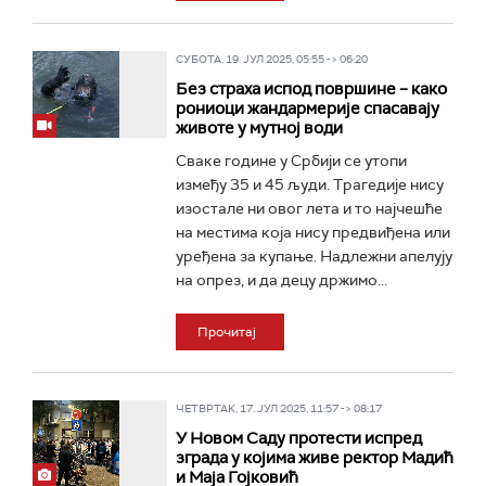
СУБОТА, 19. ЈУЛ 2025, 05:55 -> 06:20
Без страха испод површине – како
рониоци жандармерије спасавају
животе у мутној води
Сваке године у Србији се утопи
између 35 и 45 људи. Трагедије нису
изостале ни овог лета и то најчешће
на местима која нису предвиђена или
уређена за купање. Надлежни апелују
на опрез, и да децу држимо...
Прочитај
ЧЕТВРТАК, 17. ЈУЛ 2025, 11:57 -> 08:17
У Новом Саду протести испред
зграда у којима живе ректор Мадић
и Маја Гојковић