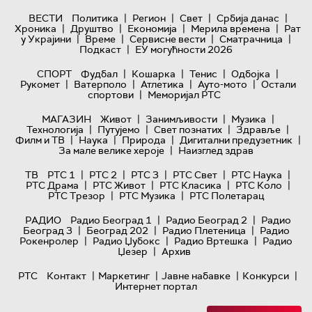
|
|
|
|
ВЕСТИ
Политика
Регион
Свет
Србија данас
|
|
|
|
Хроника
Друштво
Економија
Мерила времена
Рат
|
|
|
|
у Украјини
Време
Сервисне вести
Сматрачница
|
Подкаст
ЕУ могућности 2026
|
|
|
|
СПОРТ
Фудбал
Кошарка
Тенис
Одбојка
|
|
|
|
Рукомет
Ватерполо
Атлетика
Ауто-мото
Остали
|
спортови
Меморијал РТС
|
|
|
МАГАЗИН
Живот
Занимљивости
Музика
|
|
|
|
Технологијa
Путујемо
Свет познатих
Здравље
|
|
|
|
Филм и ТВ
Наука
Природа
Дигитални предузетник
|
За мале велике хероје
Наизглед здрав
|
|
|
|
|
ТВ
РТС 1
РТС 2
РТС 3
РТС Свет
РТС Наука
|
|
|
|
РТС Драма
РТС Живот
РТС Класика
РТС Коло
|
|
РТС Трезор
РТС Музика
РТС Полетарац
|
|
РАДИО
Радио Београд 1
Радио Београд 2
Радио
|
|
|
Београд 3
Београд 202
Радио Плетеница
Радио
|
|
|
Рокенролер
Радио Џубокс
Радио Вртешка
Радио
|
Џезер
Архив
|
|
|
|
РТС
Контакт
Маркетинг
Јавне набавке
Конкурси
Интернет портал