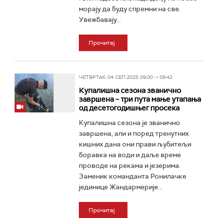
морају да буду спремни на све.
Увежбавају...
Прочитај
ЧЕТВРТАК, 04. СЕП 2025, 09:00 -> 09:42
Купалишна сезона званично
завршена – три пута мање утапања
од десетогодишњег просека
Купалишна сезона је званично
завршена, али и поред тренутних
кишних дана они прави љубитељи
боравка на води и даље време
проводе на рекама и језерима.
Заменик команданта Ронилачке
јединице Жандармерије...
Прочитај