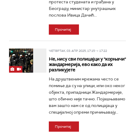
протеста студената и грађана у
Београду, министар унутрашњих
послова Ивица Дачић...
Прочитај
ЧЕТВРТАК, 03. АПР 2025, 17:15 -> 17:22
Не, нису сви полицајци у "корњачи"
жандармерија, ево како да их
разликујете
На друштвеним мрежама често се
помиње да су на улици, или око неког
објекта, припадници Жандармерије,
што обично није тачно. Појашњавамо
вам зашто нам се од полицајаца у
специјалној опреми причињавају...
Прочитај