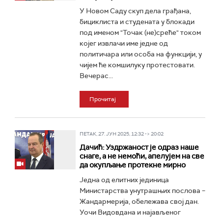
У Новом Саду скуп дела грађана,
бициклиста и студената у блокади
под именом "Точак (не)среће" током
којег извлачи име једне од
политичара или особа на функцији, у
чијем ће комшилуку протестовати.
Вечерас...
Прочитај
ПЕТАК, 27. ЈУН 2025, 12:32 -> 20:02
Дачић: Уздржаност је одраз наше
снаге, а не немоћи, апелујем на све
да окупљање протекне мирно
Једна од елитних јединица
Министарства унутрашњих послова –
Жандармерија, обележава свој дан.
Уочи Видовдана и најављеног