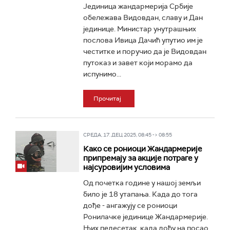
Јединица жандармерија Србије
обележава Видовдан, славу и Дан
јединице. Министар унутрашњих
послова Ивица Дачић упутио им је
честитке и поручио да је Видовдан
путоказ и завет који морамо да
испунимо...
Прочитај
СРЕДА, 17. ДЕЦ 2025, 08:45 -> 08:55
Како се рониоци Жандармерије
припремају за акције потраге у
најсуровијим условима
Од почетка године у нашој земљи
било је 18 утапања. Када до тога
дође - ангажују се рониоци
Ронилачке јединице Жандармерије.
Њих педесетак, када дођу на посао