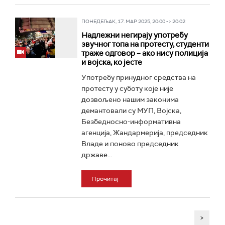
ПОНЕДЕЉАК, 17. МАР 2025, 20:00 -> 20:02
Надлежни негирају употребу
звучног топа на протесту, студенти
траже одговор – ако нису полиција
и војска, ко јесте
Употребу принудног средства на
протесту у суботу које није
дозвољено нашим законима
демантовали су МУП, Војска,
Безбедносно-информативна
агенција, Жандармерија, председник
Владе и поново председник
државе...
Прочитај
>