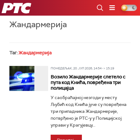
РТС
Жандармерија
Таг:
Жандармерија
ПОНЕДЕЉАК, 20. ЈУЛ 2026, 14:54 -> 15:19
Возило Жандармерије слетело с
пута код Кнића, повређена три
полицајца
У саобраћајној незгоди у месту
Љубић код Кнића јуче су повређена
три припадника Жандармерије,
потврђено је РТС-у у Полицијској
управи у Крагујевцу...