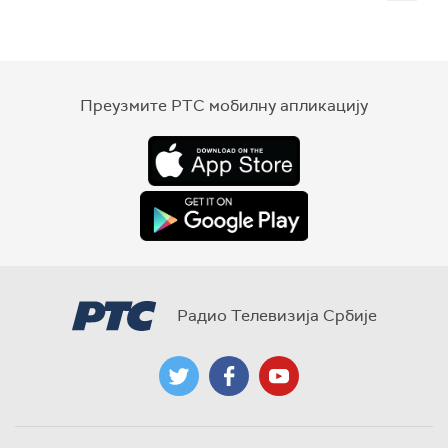
Преузмите РТС мобилну апликацију
Радио Телевизија Србије