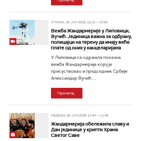
Прочитај
УТОРАК, 30. ЈУН 2026, 12:13 -> 15:50
Вежба Жандармерије у Липовици,
Вучић: Јединица важна за одбрану,
полицајци на терену да имају веће
плате од оних у канцеларијама
У Липовици се одржала показна
вежба Жандармерије којој је
присуствовао и председник Србије
Александар Вучић. ...
Прочитај
НЕДЕЉА, 28. ЈУН 2026, 11:44 -> 11:56
Жандармерија обележила славу и
Дан јединице у крипти Храма
Светог Саве