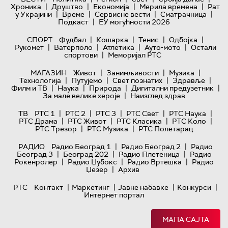
|
|
|
|
Хроника
Друштво
Економија
Мерила времена
Рат
|
|
|
|
у Украјини
Време
Сервисне вести
Сматрачница
|
Подкаст
ЕУ могућности 2026
|
|
|
|
СПОРТ
Фудбал
Кошарка
Тенис
Одбојка
|
|
|
|
Рукомет
Ватерполо
Атлетика
Ауто-мото
Остали
|
спортови
Меморијал РТС
|
|
|
МАГАЗИН
Живот
Занимљивости
Музика
|
|
|
|
Технологијa
Путујемо
Свет познатих
Здравље
|
|
|
|
Филм и ТВ
Наука
Природа
Дигитални предузетник
|
За мале велике хероје
Наизглед здрав
|
|
|
|
|
ТВ
РТС 1
РТС 2
РТС 3
РТС Свет
РТС Наука
|
|
|
|
РТС Драма
РТС Живот
РТС Класика
РТС Коло
|
|
РТС Трезор
РТС Музика
РТС Полетарац
|
|
РАДИО
Радио Београд 1
Радио Београд 2
Радио
|
|
|
Београд 3
Београд 202
Радио Плетеница
Радио
|
|
|
Рокенролер
Радио Џубокс
Радио Вртешка
Радио
|
Џезер
Архив
|
|
|
|
РТС
Контакт
Маркетинг
Јавне набавке
Конкурси
Интернет портал
МАПА САЈТА