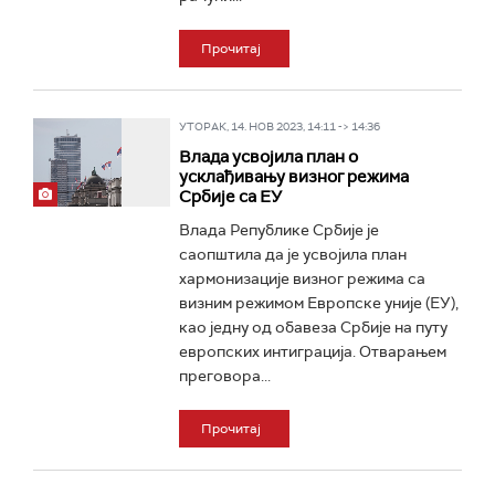
Прочитај
УТОРАК, 14. НОВ 2023, 14:11 -> 14:36
Влада усвојила план о
усклађивању визног режима
Србије са ЕУ
Влада Републике Србије је
саопштила да је усвојила план
хармонизације визног режима са
визним режимом Европске уније (ЕУ),
као једну од обавеза Србије на путу
европских интиграција. Отварањем
преговора...
Прочитај