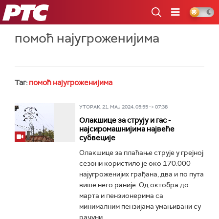
РТС
помоћ најугроженијима
Таг:
помоћ најугроженијима
УТОРАК, 21. МАЈ 2024, 05:55 -> 07:38
Олакшице за струју и гас -
најсиромашнијима највеће
субвеције
Олакшице за плаћање струје у грејној
сезони користило је око 170.000
најугроженијих грађана, два и по пута
више него раније. Од октобра до
марта и пензионерима са
минималним пензијама умањивани су
рачуни...