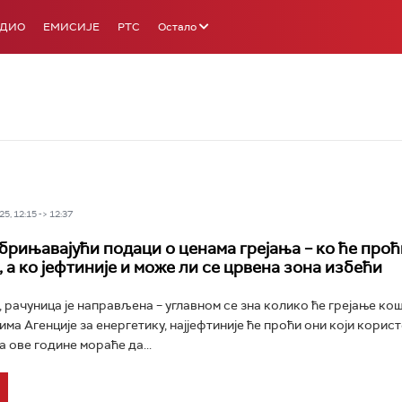
АДИО
ЕМИСИЈЕ
РТС
Остало
5, 12:15 -> 12:37
брињавајући подаци о ценама грејања – ко ће проћ
 а ко јефтиније и може ли се црвена зона избећи
, рачуница је направљена – углавном се зна колико ће грејање кош
а Агенције за енергетику, најјефтиније ће проћи они који корист
 ове године мораће да...