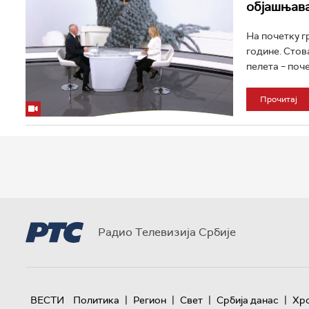
објашњава
На почетку гр
године. Стов
пелета – почел
Прочитај
Радио Телевизија Србије
|
|
|
|
ВЕСТИ
Политика
Регион
Свет
Србија данас
Хр