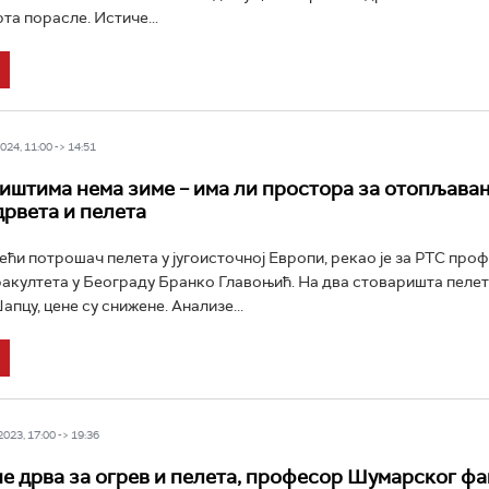
та порасле. Истиче...
24, 11:00 -> 14:51
иштима нема зиме – има ли простора за отопљава
дрвета и пелета
јвећи потрошач пелета у југоисточној Европи, рекао је за РТС про
култета у Београду Бранко Главоњић. На два стоваришта пелета
пцу, цене су снижене. Анализе...
23, 17:00 -> 19:36
не дрва за огрев и пелета, професор Шумарског фа