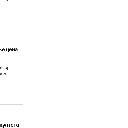
ње цена
фесор
, у
култета