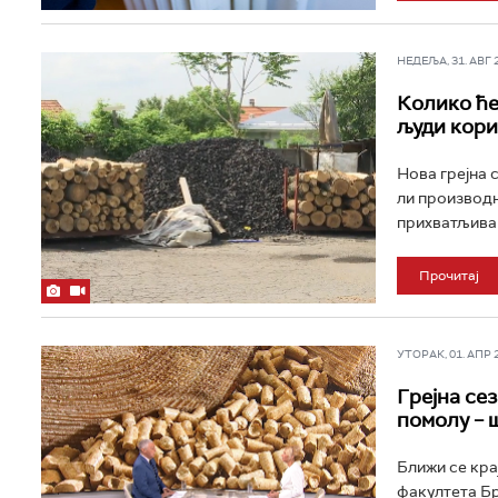
НЕДЕЉА, 31. АВГ 20
Колико ће
људи кори
Нова грејна с
ли производњ
прихватљива 
Прочитај
УТОРАК, 01. АПР 20
Грејна се
помолу – 
Ближи се кра
факултета Бр