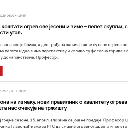
25, 08:02 -> 15:55
 коштати огрев ове јесени и зиме – пелет скупљи, 
сти угаљ
езона све је ближа, а део грађана занима какве су цене огрева ове
а пелета и даље има перспективу и колико су фосилна горива 
у домаћинствима. Професор...
25, 17:00 -> 18:12
зона на измаку, нови правилник о квалитету огрева
шта нас очекује на тржишту
ј грејне сезоне, 15. април, али зима се још не предаје. Професор
анко Главоњић каже за РТС да су цене огревног дрвета и пелета