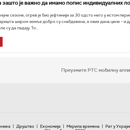
 зашто је важно да имамо попис индивидуалних л
ејне сезоне, огрев је био јефтинији за 30 одсто него у истом пе
аришта широм земље добро су снабдевена, а ових дана цене – и д
е су да падају. То...
Преузмите РТС мобилну апли
|
|
|
|
оника
Друштво
Економија
Мерила времена
Рат у Украји