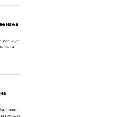
све мање
 јесени, да
еколошки
 на
 Шумарског
 на тржишту