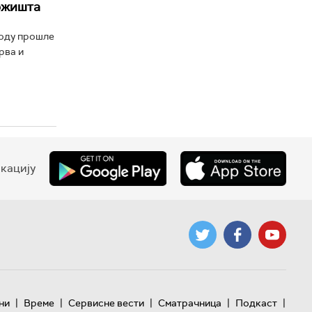
ожишта
риоду прошле
рва и
кацију
|
|
|
|
|
ни
Време
Сервисне вести
Сматрачница
Подкаст