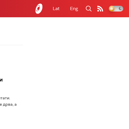
Lat
Eng
и
тати.
е дрва, а