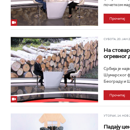
почетком мар
Прочитај
СУБОТА, 20. ЈАН 20
На стовар
огревног 
Србија је на
Шумарског фа
Београду и Ша
Прочитај
УТОРАК, 14. НОВ 20
Падају це