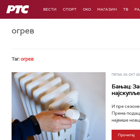
РТС
ВЕСТИ
СПОРТ
OKO
МАГАЗИН
ТВ
Р
огрев
Таг:
огрев
ПЕТАК, 03. ОКТ 202
Бањац: За
најскупље,
И пре сезоне
Према подацим
највише новца
Прочитај