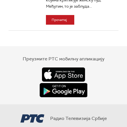
којима критикује женску ћуд.
Међутим, то је заблуда...
Прочитај
Преузмите РТС мобилну апликацију
Радио Телевизија Србије