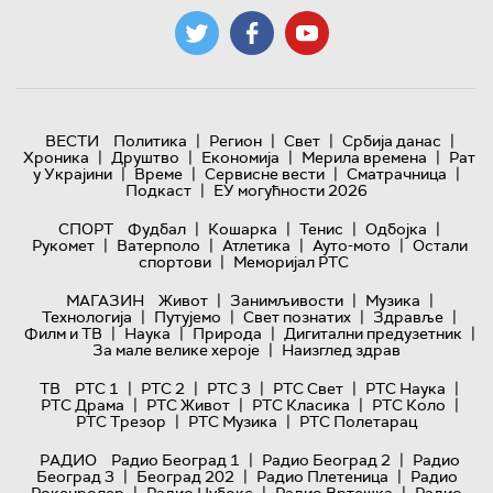
|
|
|
|
ВЕСТИ
Политика
Регион
Свет
Србија данас
|
|
|
|
Хроника
Друштво
Економија
Мерила времена
Рат
|
|
|
|
у Украјини
Време
Сервисне вести
Сматрачница
|
Подкаст
ЕУ могућности 2026
|
|
|
|
СПОРТ
Фудбал
Кошарка
Тенис
Одбојка
|
|
|
|
Рукомет
Ватерполо
Атлетика
Ауто-мото
Остали
|
спортови
Меморијал РТС
|
|
|
МАГАЗИН
Живот
Занимљивости
Музика
|
|
|
|
Технологијa
Путујемо
Свет познатих
Здравље
|
|
|
|
Филм и ТВ
Наука
Природа
Дигитални предузетник
|
За мале велике хероје
Наизглед здрав
|
|
|
|
|
ТВ
РТС 1
РТС 2
РТС 3
РТС Свет
РТС Наука
|
|
|
|
РТС Драма
РТС Живот
РТС Класика
РТС Коло
|
|
РТС Трезор
РТС Музика
РТС Полетарац
|
|
РАДИО
Радио Београд 1
Радио Београд 2
Радио
|
|
|
Београд 3
Београд 202
Радио Плетеница
Радио