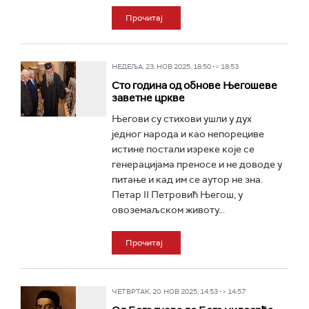
Прочитај
НЕДЕЉА, 23. НОВ 2025, 18:50 -> 18:53
Сто година од обнове Његошеве
заветне цркве
Његови су стихови ушли у дух
једног народа и као непорециве
истине постали изреке које се
генерацијама преносе и не доводе у
питање и кад им се аутор не зна.
Петар II Петровић Његош, у
овоземаљском животу...
Прочитај
ЧЕТВРТАК, 20. НОВ 2025, 14:53 -> 14:57