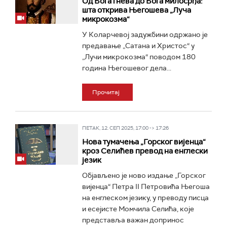
Од Бога гнева до Бога милосрђа:
шта открива Његошева „Луча
микрокозма“
У Коларчевој задужбини одржано је
предавање „Сатана и Христос“ у
„Лучи микрокозма“ поводом 180
година Његошевог дела...
Прочитај
ПЕТАК, 12. СЕП 2025, 17:00 -> 17:26
Нова тумачења „Горског вијенца“
кроз Селићев превод на енглески
језик
Објављено је ново издање „Горског
вијенца“ Петра II Петровића Његоша
на енглеском језику, у преводу писца
и есејисте Момчила Селића, које
представља важан допринос