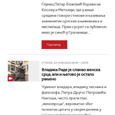
Глумац Петар Божовић борави на
Косову и Метохији, где у више
средина говори стихове и казивања
знаменитих српских књижевника и
мислилаца. Први сусрет са публиком
имао је синоћ у Грачаници...
Прочитај
УТОРАК, 14. НОВ 2023, 09:40 -> 09:55
Владика Раде је сламао женска
срца, али и његово је остало
рањено
Чувеног владара, владику, песника и
филозофа, Петра Другог Петровића
Његоша, често прати глас
„женомрсца“, вероватно због
познатих цитата у својим делима у