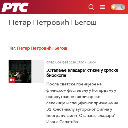
РТС
Петар Петровић Његош
Таг:
Петар Петровић Његош
СРЕДА, 04. ФЕБ 2026, 17:00 -> 18:04
„Отапање владара“ стиже у српске
биоскопе
После светске премијере на
филмском фестивалу у Ротердаму у
оквиру главне такмичарске
селекције и специјалног признања на
31. Фестивалу ауторског филма у
Београду, филм „Отапање владара“
Ивана Салатића...