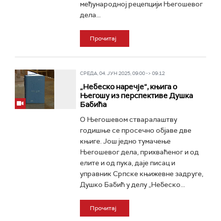
међународној рецепцији Његошевог
дела...
Прочитај
СРЕДА, 04. ЈУН 2025, 09:00 -> 09:12
„Небеско наречје“, књига о
Његошу из перспективе Душка
Бабића
О Његошевом стваралаштву
годишње се просечно објаве две
књиге. Још једно тумачење
Његошевог дела, прихваћеног и од
елите и од пука, даје писац и
управник Српске књижевне задруге,
Душко Бабић у делу „Небеско...
Прочитај