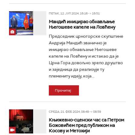
ПЕТАК, 12. ЈУЛ 2024, 16:16 -> 16:51
Мандић иницирао обнављање
Његошеве капеле на Ловћену
Председник црногорске скупштине
Андрија Мандић званично је
иницирао обнављање Његошеве
капеле на Ловћену и истакао да је
Црна Гора довољно зрело друштво
и заједница да реализује ту
племениту идеју, која...
Прочитај
СРЕДА, 21. ФЕБ 2024, 08:48 -> 08:59
Књижевно-сценски час са Петром
Божовићем пред публиком на
Косову и Метохији