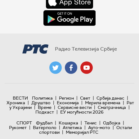
Радио Телевизија Србије
|
|
|
|
ВЕСТИ
Политика
Регион
Свет
Србија данас
|
|
|
|
Хроника
Друштво
Економија
Мерила времена
Рат
|
|
|
|
у Украјини
Време
Сервисне вести
Сматрачница
|
Подкаст
ЕУ могућности 2026
|
|
|
|
СПОРТ
Фудбал
Кошарка
Тенис
Одбојка
|
|
|
|
Рукомет
Ватерполо
Атлетика
Ауто-мото
Остали
|
спортови
Меморијал РТС