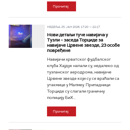
Прочитај
НЕДЕЉА, 25. ЈАН 2026, 17:20 -> 22:17
Нови детаљи туче навијача у
Тузли – заседа Торциде за
навијаче Црвене звезде, 23 особе
повређене
Навијачи хрватског фудбалског
клуба Хајдук напали су, недалеко од
тузланског аеродрома, навијаче
Црвене звезде који су се враћали са
утакмице у Малмеу. Припадници
Торциде су слагали граничну
полицију БиХ...
Прочитај