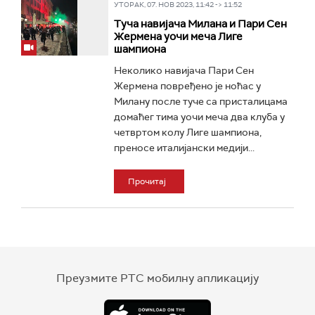
УТОРАК, 07. НОВ 2023, 11:42 -> 11:52
Туча навијача Милана и Пари Сен
Жермена уочи меча Лиге
шампиона
Неколико навијача Пари Сен
Жермена повређено је ноћас у
Милану после туче са присталицама
домаћег тима уочи меча два клуба у
четвртом колу Лиге шампиона,
преносе италијански медији...
Прочитај
Преузмите РТС мобилну апликацију