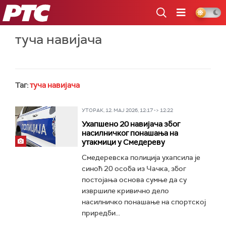
РТС
туча навијача
Таг:
туча навијача
УТОРАК, 12. МАЈ 2026, 12:17 -> 12:22
Ухапшено 20 навијача због
насилничког понашања на
утакмици у Смедереву
Смедеревска полиција ухапсила је
синоћ 20 особа из Чачка, због
постојања основа сумње да су
извршиле кривично дело
насилничко понашање на спортској
приредби...