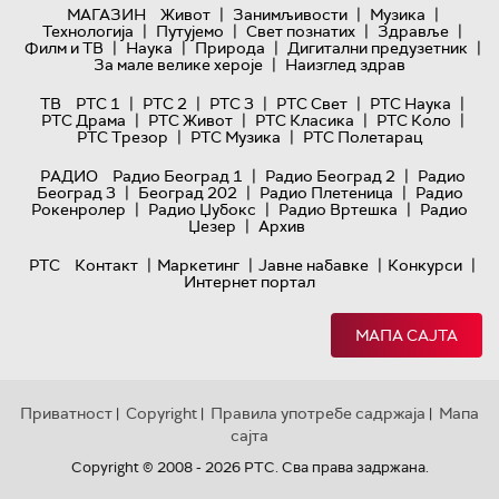
|
|
|
МАГАЗИН
Живот
Занимљивости
Музика
|
|
|
|
Технологијa
Путујемо
Свет познатих
Здравље
|
|
|
|
Филм и ТВ
Наука
Природа
Дигитални предузетник
|
За мале велике хероје
Наизглед здрав
|
|
|
|
|
ТВ
РТС 1
РТС 2
РТС 3
РТС Свет
РТС Наука
|
|
|
|
РТС Драма
РТС Живот
РТС Класика
РТС Коло
|
|
РТС Трезор
РТС Музика
РТС Полетарац
|
|
РАДИО
Радио Београд 1
Радио Београд 2
Радио
|
|
|
Београд 3
Београд 202
Радио Плетеница
Радио
|
|
|
Рокенролер
Радио Џубокс
Радио Вртешка
Радио
|
Џезер
Архив
|
|
|
|
РТС
Контакт
Маркетинг
Јавне набавке
Конкурси
Интернет портал
МАПА САЈТА
Приватност
Copyright
Правила употребе садржаја
Мапа
|
|
|
сајта
Copyright © 2008 - 2026 РТС. Сва права задржана.