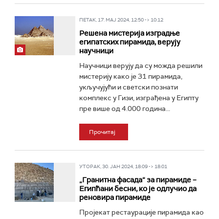
ПЕТАК, 17. МАЈ 2024, 12:50 -> 10:12
Решена мистерија изградње
египатских пирамида, верују
научници
Научници верују да су можда решили
мистерију како је 31 пирамида,
укључујући и светски познати
комплекс у Гизи, изграђена у Египту
пре више од 4.000 година...
Прочитај
УТОРАК, 30. ЈАН 2024, 18:09 -> 18:01
„Гранитна фасада“ за пирамиде –
Египћани бесни, ко је одлучио да
реновира пирамиде
Пројекат рестаурације пирамида као