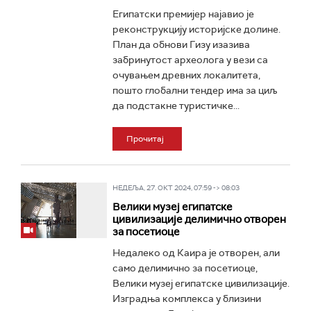
Египатски премијер најавио је
реконструкцију историјске долине.
План да обнови Гизу изазива
забринутост археолога у вези са
очувањем древних локалитета,
пошто глобални тендер има за циљ
да подстакне туристичке...
Прочитај
НЕДЕЉА, 27. ОКТ 2024, 07:59 -> 08:03
Велики музеј египатске
цивилизације делимично отворен
за посетиоце
Недалеко од Каира је отворен, али
само делимично за посетиоце,
Велики музеј египатске цивилизације.
Изградња комплекса у близини