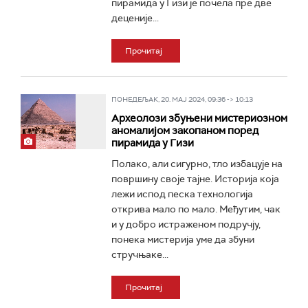
пирамида у Гизи је почела пре две
деценије...
Прочитај
ПОНЕДЕЉАК, 20. МАЈ 2024, 09:36 -> 10:13
Археолози збуњени мистериозном
аномалијом закопаном поред
пирамида у Гизи
Полако, али сигурно, тло избацује на
површину своје тајне. Историја која
лежи испод песка технологија
открива мало по мало. Међутим, чак
и у добро истраженом подручју,
понека мистерија уме да збуни
стручњаке...
Прочитај