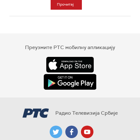
Прочитај
Преузмите РТС мобилну апликацију
Радио Телевизија Србије