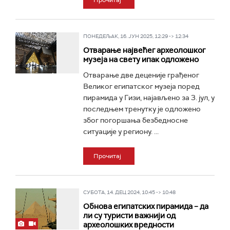
Прочитај
ПОНЕДЕЉАК, 16. ЈУН 2025, 12:29 -> 12:34
Отварање највећег археолошког
музеја на свету ипак одложено
Отварање две деценије грађеног
Великог египатског музеја поред
пирамида у Гизи, најављено за 3. јул, у
последњем тренутку је одложено
због погоршања безбедносне
ситуације у региону. ...
Прочитај
СУБОТА, 14. ДЕЦ 2024, 10:45 -> 10:48
Обнова египатских пирамида – да
ли су туристи важнији од
археолошких вредности