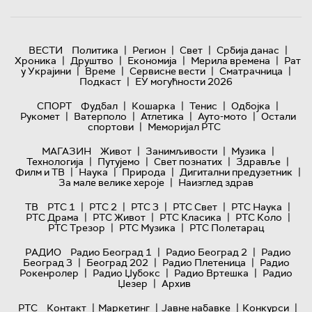
|
|
|
|
ВЕСТИ
Политика
Регион
Свет
Србија данас
|
|
|
|
Хроника
Друштво
Економија
Мерила времена
Рат
|
|
|
|
у Украјини
Време
Сервисне вести
Сматрачница
|
Подкаст
ЕУ могућности 2026
|
|
|
|
СПОРТ
Фудбал
Кошарка
Тенис
Одбојка
|
|
|
|
Рукомет
Ватерполо
Атлетика
Ауто-мото
Остали
|
спортови
Меморијал РТС
|
|
|
МАГАЗИН
Живот
Занимљивости
Музика
|
|
|
|
Технологијa
Путујемо
Свет познатих
Здравље
|
|
|
|
Филм и ТВ
Наука
Природа
Дигитални предузетник
|
За мале велике хероје
Наизглед здрав
|
|
|
|
|
ТВ
РТС 1
РТС 2
РТС 3
РТС Свет
РТС Наука
|
|
|
|
РТС Драма
РТС Живот
РТС Класика
РТС Коло
|
|
РТС Трезор
РТС Музика
РТС Полетарац
|
|
РАДИО
Радио Београд 1
Радио Београд 2
Радио
|
|
|
Београд 3
Београд 202
Радио Плетеница
Радио
|
|
|
Рокенролер
Радио Џубокс
Радио Вртешка
Радио
|
Џезер
Архив
|
|
|
|
РТС
Контакт
Маркетинг
Јавне набавке
Конкурси