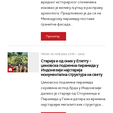
вредног историјског споменика
изазвао је велику љутњу и расправу
археолога. Предложено је да се на
Менкаурову пирамиду постави
гранитна фасада...
Прочитај
ПЕТАК, 03. НОВ 2023, 17:55 -> 18:42
Старија и од оних у Египту –
џиновска подземна пирамида у
Индонезији најстарија
монументална структура на свету
Џиновска подземна пирамида
скривена испод брда у Индонезији
далеко је старија од Стоунхенџа и
Пирамида у Гизи и датира из времена
најстаријих мегалитских структура...