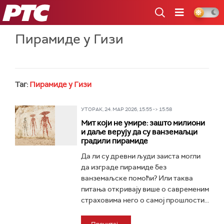
РТС
Пирамиде у Гизи
Таг:
Пирамиде у Гизи
УТОРАК, 24. МАР 2026, 15:55 -> 15:58
Мит који не умире: зашто милиони
и даље верују да су ванземаљци
градили пирамиде
Да ли су древни људи заиста могли
да изграде пирамиде без
ванземаљске помоћи? Или таква
питања откривају више о савременим
страховима него о самој прошлости...