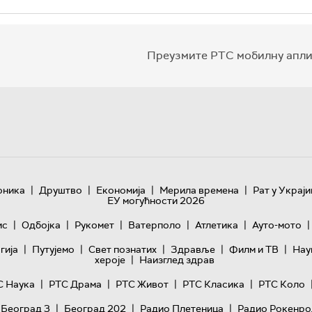
Преузмите РТС мобилну апли
|
|
|
|
оника
Друштво
Економија
Мерила времена
Рат у Украји
ЕУ могућности 2026
|
|
|
|
|
|
ис
Одбојка
Рукомет
Ватерполо
Атлетика
Ауто-мото
|
|
|
|
|
гијa
Путујемо
Свет познатих
Здравље
Филм и ТВ
Нау
|
хероје
Наизглед здрав
|
|
|
|
С Наука
РТС Драма
РТС Живот
РТС Класика
РТС Коло
|
|
|
 Београд 3
Београд 202
Радио Плетеница
Радио Рокенро