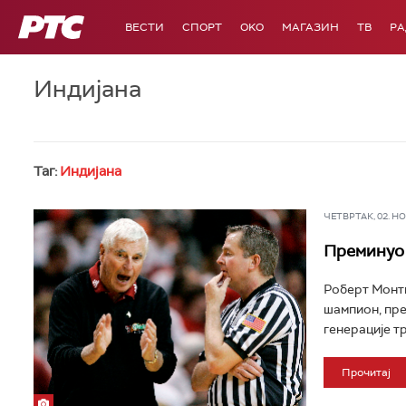
РТС
ВЕСТИ
СПОРТ
OKO
МАГАЗИН
ТВ
Р
Индијана
Таг:
Индијана
ЧЕТВРТАК, 02. НОВ
Преминуо 
Роберт Монтг
шампион, прем
генерације тр
Прочитај