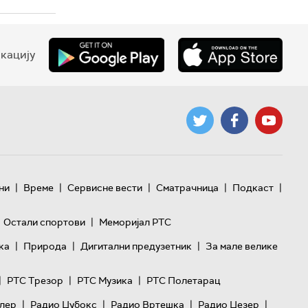
кацију
|
|
|
|
|
ни
Време
Сервисне вести
Сматрачница
Подкаст
|
Остали спортови
Меморијал РТС
|
|
|
ка
Природа
Дигитални предузетник
За мале велике
|
|
|
РТС Трезор
РТС Музика
РТС Полетарац
|
|
|
|
лер
Радио Џубокс
Радио Вртешка
Радио Џезер