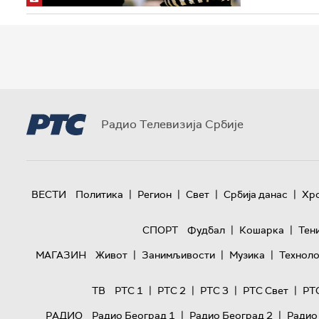
Радио Телевизија Србије
|
|
|
|
ВЕСТИ
Политика
Регион
Свет
Србија данас
Хр
|
|
СПОРТ
Фудбал
Кошарка
Тен
|
|
|
МАГАЗИН
Живот
Занимљивости
Музика
Техноло
|
|
|
|
ТВ
РТС 1
РТС 2
РТС 3
РТС Свет
РТ
|
|
РАДИО
Радио Београд 1
Радио Београд 2
Радио