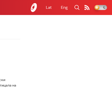
Lat
Eng
ски
утицала на