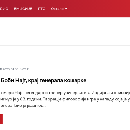
АДИО
ЕМИСИЈЕ
РТС
Остало
 2023, 01:53 -> 02:11
Боби Најт, крај генерала кошарке
омери Најт, легендарни тренер универзитета Индијана и олимпиј
инуо је у 83. години. Творац је филозофије игре у нападу која је 
енера. Био је један од...