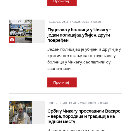
Прочитај
НЕДЕЉА, 26. АПР 2026, 09:18 -> 09:35
Пуцњава у болници у Чикагу –
један полицајац убијен, други
повређен
Један полицајац је убијен, а други је у
критичном стању након пуцњаве у
болници у Чикагу, саопштили су
званичници...
Прочитај
ПОНЕДЕЉАК, 13. АПР 2026, 08:03 -> 08:49
Срби у Чикагу прославили Васкрс
– вера, породица и традиција на
једном месту
Васкрс је свечано и радосно