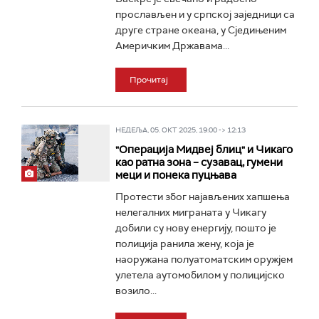
прослављен и у српској заједници са
друге стране океана, у Сједињеним
Америчким Државама...
Прочитај
НЕДЕЉА, 05. ОКТ 2025, 19:00 -> 12:13
"Операција Мидвеј блиц" и Чикаго
као ратна зона – сузавац, гумени
меци и понека пуцњава
Протести због најављених хапшења
нелегалних миграната у Чикагу
добили су нову енергију, пошто је
полиција ранила жену, која је
наоружана полуатоматским оружјем
улетела аутомобилом у полицијско
возило...