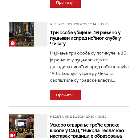
Прочитај
ЧЕТВРТАК, 03. ЈУЛ 2025, 12:14 -> 12:20
Три особе убијене, 16 рањено у
пуцњави испред ноћног клуба у
Чикагу
Најмање три особе су погинуле, а 16
је рањено у пуцњави која се
догодила синоћ испред ноћног клуба
"Artis Lounge" у центру Чикага,
саопштиле су градске власти...
Прочитај
НЕДЕЉА, 08. ДЕЦ 2024, 20:30 -> 20:32
Ускоро отварање треће српске
школе у САД, "Никола Тесла" као
наставак традиције образовања