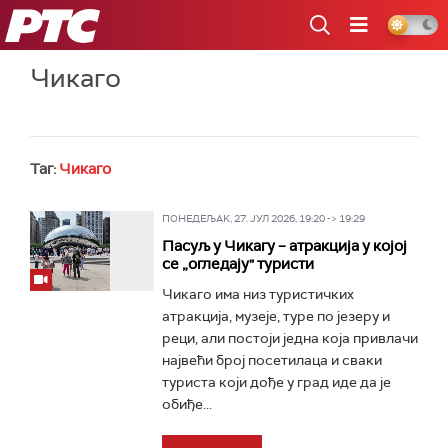
РТС
Чикаго
Таг:
Чикаго
ПОНЕДЕЉАК, 27. ЈУЛ 2026, 19:20 -> 19:29
Пасуљ у Чикагу – атракција у којој
се „огледају" туристи
Чикаго има низ туристичких
атракција, музеје, туре по језеру и
реци, али постоји једна која привлачи
највећи број посетилаца и сваки
туриста који дође у град иде да је
обиђе...