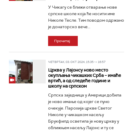
У Чикагу се ближи отварање нове
српске школе која ће носити име
Николе Тесле. Тим поводом одржано
је донаторско вече...
Прочитај
ЧЕТВРТАК, 03. ОКТ 2024, 15:35 -> 16:57
Црква у Лајонсу ново место
окупљања чикашких Срба – имаће
вртић, а од следеће године и
школу на српском
Српска заједница у Америци добила
је ново имање од којег се пуно
очекује. Парохија цркве Светог
Николе у чикашком насељу
Брукфилд осветила је нову цркву у
оближњем насељу Лајонс и ту се