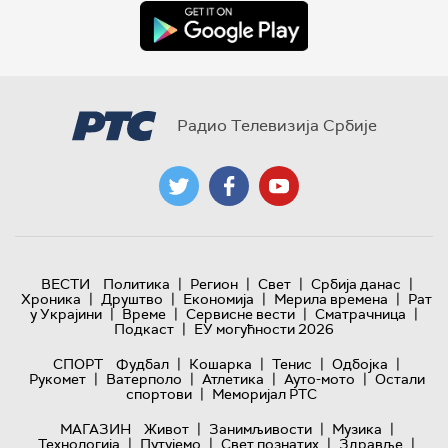
Радио Телевизија Србије
|
|
|
|
ВЕСТИ
Политика
Регион
Свет
Србија данас
|
|
|
|
Хроника
Друштво
Економија
Мерила времена
Рат
|
|
|
|
у Украјини
Време
Сервисне вести
Сматрачница
|
Подкаст
ЕУ могућности 2026
|
|
|
|
СПОРТ
Фудбал
Кошарка
Тенис
Одбојка
|
|
|
|
Рукомет
Ватерполо
Атлетика
Ауто-мото
Остали
|
спортови
Меморијал РТС
|
|
|
МАГАЗИН
Живот
Занимљивости
Музика
|
|
|
|
Технологијa
Путујемо
Свет познатих
Здравље