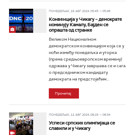
ПОНЕДЕЉАК, 19. АВГ 2024, 05:45 -> 05:46
Конвенција у Чикагу – демократе
номинују Камалу, Бајден се
опрашта од странке
Великом Националном
демократском конвенцијом која се у
ноћи између понедељка и уторка
(према средњоевропском времену)
одржава у Чикагу завршава се и сага
о председничком кандидату
демократа на предстојећим...
Прочитај
ПОНЕДЕЉАК, 12. АВГ 2024, 08:16 -> 08:34
Успеси српских олимпијаца се
славили и у Чикагу