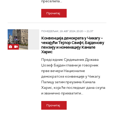
преселила...
Прочитај
ПОНЕДЕЉАК, 19. АВГ 2024, 20:20 -> 21:37
Конвенција демократа у Чикагу –
чекајући Тејлор Свифт, Бајденову
пензију и номинацију Камале
Харис
Председник Сједињених Држава
Џозеф Бајден главни је говорник
прве вечери Националне
демократске конвенције у Чикагу.
Палицу затим преузима Камала
Харис, која ће последњег дана скупа
и званично прихватити...
Прочитај