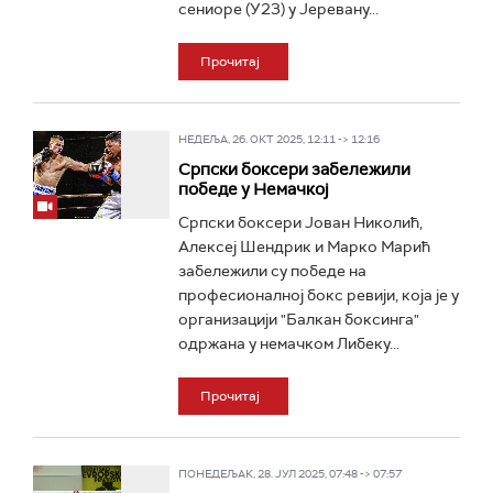
сениоре (У23) у Јеревану...
Прочитај
НЕДЕЉА, 26. ОКТ 2025, 12:11 -> 12:16
Српски боксери забележили
победе у Немачкој
Српски боксери Јован Николић,
Алексеј Шендрик и Марко Марић
забележили су победе на
професионалној бокс ревији, која је у
организацији "Балкан боксинга"
одржана у немачком Либеку...
Прочитај
ПОНЕДЕЉАК, 28. ЈУЛ 2025, 07:48 -> 07:57