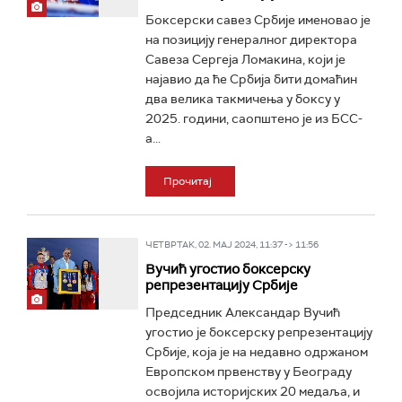
Боксерски савез Србије именовао је
на позицију генералног директора
Савеза Сергеја Ломакина, који је
најавио да ће Србија бити домаћин
два велика такмичења у боксу у
2025. години, саопштено је из БСС-
а...
Прочитај
ЧЕТВРТАК, 02. МАЈ 2024, 11:37 -> 11:56
Вучић угостио боксерску
репрезентацију Србије
Председник Александар Вучић
угостио је боксерску репрезентацију
Србије, која је на недавно одржаном
Европском првенству у Београду
освојила историјских 20 медаља, и