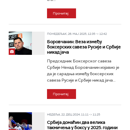
Прочитај
ПОНЕДЕЉАК, 26. МАЈ 2025, 12:35 -> 12:42
Боровчанин: Веза између
боксерских савеза Русије и Србије
никад јача
Председник Боксерског савеза
Србије Ненад Боровчанин изјавио је
да је сарадња између боксерских
савеза Русије и Србије никад јача...
Прочитај
НЕДЕЉА, 22. ДЕЦ 2024, 11:11 -> 11:25
Србија домаћин два велика
такмичења у боксу у 2025. години