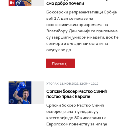
смо добро почели
Боксерски репрезентативци Србије
већ 17. дан се налазе на
општефизичким припремама на
Златибору. Дан раније са припемама
су завршили јуниори и кадети, док ће
сениори и омладинци остати на
окупу све до...
Прочитај
УТОРАК, 11. НОВ 2025, 12:05 -> 12:12
Српски боксер Растко Симић
постао првак Европе
Српски боксер Растко Симић
освојио је златну медаљу у
категорији до 80 килограма на
Европском првенству за млађе