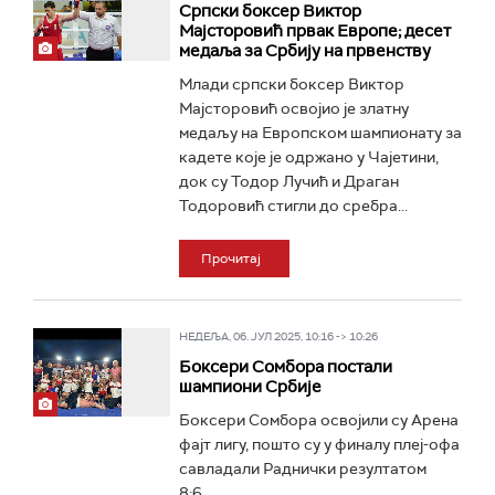
Српски боксер Виктор
Мајсторовић првак Европе; десет
медаља за Србију на првенству
Млади српски боксер Виктор
Мајсторовић освојио је златну
медаљу на Европском шампионату за
кадете које је одржано у Чајетини,
док су Тодор Лучић и Драган
Тодоровић стигли до сребра...
Прочитај
НЕДЕЉА, 06. ЈУЛ 2025, 10:16 -> 10:26
Боксери Сомбора постали
шампиони Србије
Боксери Сомбора освојили су Арена
фајт лигу, пошто су у финалу плеј-офа
савладали Раднички резултатом
8:6...