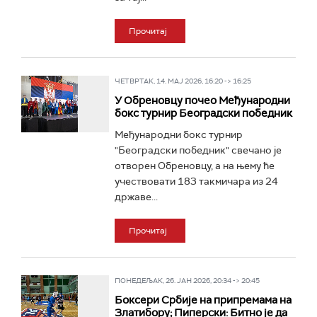
Прочитај
ЧЕТВРТАК, 14. МАЈ 2026, 16:20 -> 16:25
У Обреновцу почео Међународни
бокс турнир Београдски победник
Међународни бокс турнир
"Београдски победник" свечано је
отворен Обреновцу, а на њему ће
учествовати 183 такмичара из 24
државе...
Прочитај
ПОНЕДЕЉАК, 26. ЈАН 2026, 20:34 -> 20:45
Боксери Србије на припремама на
Златибору; Пиперски: Битно је да