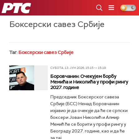
РТС
Боксерски савез Србије
Таг:
Боксерски савез Србије
СУБОТА, 13. ЈУН 2026, 15:15 -> 15:19
Боровчанин: Очекујем борбу
Мемића и Николића у профи рингу
2027. године
Председник Боксерског савеза
Србије (БСС) Ненад Боровчанин
изјавио је да очекује да ће се српски
боксери Јован Николић и Алмир
Мемић ће се борити у профи рингу у
Београду 2027. године, као и да ће
за тај...