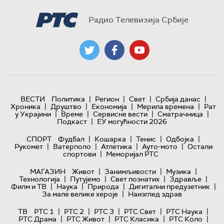
Радио Телевизија Србије
|
|
|
|
ВЕСТИ
Политика
Регион
Свет
Србија данас
|
|
|
|
Хроника
Друштво
Економија
Мерила времена
Рат
|
|
|
|
у Украјини
Време
Сервисне вести
Сматрачница
|
Подкаст
ЕУ могућности 2026
|
|
|
|
СПОРТ
Фудбал
Кошарка
Тенис
Одбојка
|
|
|
|
Рукомет
Ватерполо
Атлетика
Ауто-мото
Остали
|
спортови
Меморијал РТС
|
|
|
МАГАЗИН
Живот
Занимљивости
Музика
|
|
|
|
Технологијa
Путујемо
Свет познатих
Здравље
|
|
|
|
Филм и ТВ
Наука
Природа
Дигитални предузетник
|
За мале велике хероје
Наизглед здрав
|
|
|
|
|
ТВ
РТС 1
РТС 2
РТС 3
РТС Свет
РТС Наука
|
|
|
|
РТС Драма
РТС Живот
РТС Класика
РТС Коло