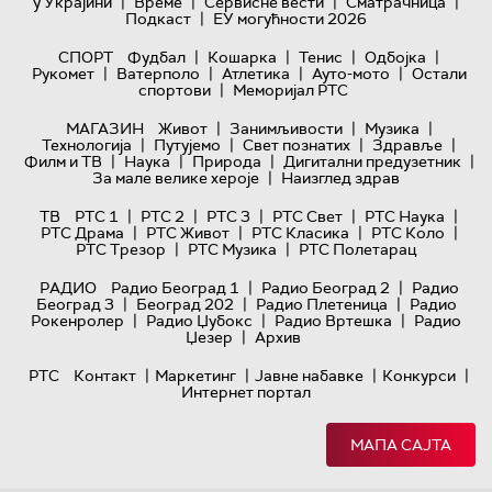
|
|
|
|
у Украјини
Време
Сервисне вести
Сматрачница
|
Подкаст
ЕУ могућности 2026
|
|
|
|
СПОРТ
Фудбал
Кошарка
Тенис
Одбојка
|
|
|
|
Рукомет
Ватерполо
Атлетика
Ауто-мото
Остали
|
спортови
Меморијал РТС
|
|
|
МАГАЗИН
Живот
Занимљивости
Музика
|
|
|
|
Технологијa
Путујемо
Свет познатих
Здравље
|
|
|
|
Филм и ТВ
Наука
Природа
Дигитални предузетник
|
За мале велике хероје
Наизглед здрав
|
|
|
|
|
ТВ
РТС 1
РТС 2
РТС 3
РТС Свет
РТС Наука
|
|
|
|
РТС Драма
РТС Живот
РТС Класика
РТС Коло
|
|
РТС Трезор
РТС Музика
РТС Полетарац
|
|
РАДИО
Радио Београд 1
Радио Београд 2
Радио
|
|
|
Београд 3
Београд 202
Радио Плетеница
Радио
|
|
|
Рокенролер
Радио Џубокс
Радио Вртешка
Радио
|
Џезер
Архив
|
|
|
|
РТС
Контакт
Маркетинг
Јавне набавке
Конкурси
Интернет портал
МАПА САЈТА