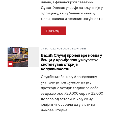
иначе, а финансијски саветник
Душан Узелац указује да кључ није у
одрицању, већ у балансу између
жеља, навика и реалних могућности...
Прочитај
СУБОТА, 22. НОВ 2025, 08:10 -> 08:38
Васић: Случај проневере новца у
банци у Аранђеловцу изузетак,
систем увек открије
неправилности
Службеник банке у Аранђеловцу
ухапшен је под сумњом да је у
претходне четири године за себе
задржао око 723.000 евра и 12.000
долара од готовине коју су му
клијенти поверили да уплати на
њихове штедне...