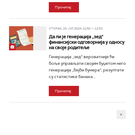
Прочитај
УТОРАК, 23. ЈУЛ 2024, 12:50 -> 12:53
Да ли је генерација „зед“
финансијски одговорнија у односу
на своје родитеље
Генерација „зед“ вероватније ће
боље управљати својим буџетом него
генерација „бејби бумера“, резултати
су статистике банака...
Прочитај
>