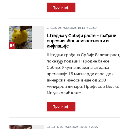
Прочитај
СРЕДА, 06. МАЈ 2026, 16:13 -> 19:59
Штедња у Србији расте – грађани
опрезни због неизвесности и
инфлације
Штедња грађана Србије бележи раст,
показују подаци Народне банке
Србије. Укупна девизна штедња
премашује 16 милијарди евра, док
динарска износи више од 200
милијарди динара. Професор Вељко
Мијушковић каже...
Прочитај
СУБОТА, 02. МАЈ 2026, 20:00 -> 20:27