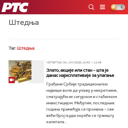
РТС
Штедња
Таг:
Штедња
ЧЕТВРТАК, 04. ЈУН 2026, 10:40 -> 11:49
Злато, акције или стан – шта је
данас најисплативије за улагање
Грађани Србије традиционално
највише воле да улажу у некретнине,
сматрајући их сигурном и стабилном
инвестицијом. Међутим, последњих
година примећује се промена – све
већи број људи окреће се тржишту
капитала...