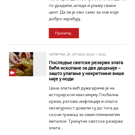
то урадили, штеде и улажу сваки
цент. Да ли је ово само за оне који
добро зарађују...
Прочитај
ЧЕТВРТАК, 25. ЈУЛ 2024, 20:10 -> 21:01
Последње светске резерве злата
биће ископане за две деценије –
зашто улагање у некретнине више
није у моди
Цена злата већ дуже време је на
историјском максимуму. Глобална
криза, ратови, инфлација и општа
несигурност довели су до тога да
скочи тражња за овим племенитим
металом. Тренутне светске резерве
злата...