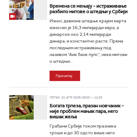
Времена се мењају – истраживање
разбило митове о штедњи у Србији
Износ девизне штедње крајем марта
износио је 16,3 милијарди евра, а
динарске око 2,14 милијарди
динара, и константно расте. Према
последњем истраживању под
називом "Аик банк пулс", неки митови
о штедњи...
Прочитај
ПЕТАК, 10. АПР 2026, 09:00 -> 12:25
Богата трпеза, празан новчаник –
није проблем мањак пара, него
вишак жеља
Грађани Србије током празника
троше и до 30 одсто више него