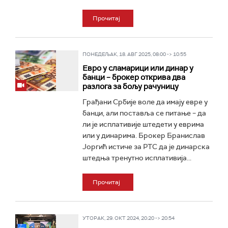
Прочитај
ПОНЕДЕЉАК, 18. АВГ 2025, 08:00 -> 10:55
Евро у сламарици или динар у
банци – брокер открива два
разлога за бољу рачуницу
Грађани Србије воле да имају евре у
банци, али поставља се питање – да
ли је исплативије штедети у еврима
или у динарима. Брокер Бранислав
Јоргић истиче за РТС да је динарска
штедња тренутно исплативија...
Прочитај
УТОРАК, 29. ОКТ 2024, 20:20 -> 20:54