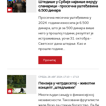
Штедише у Србије највише верују
сламарици - просечна уштеђевина
6.500 динара
Просечна месечна уштеђевина у
2024. години износила је 6.500
динара, што је за 500 динара више
него у прошлој години, резултат је
истраживања, уочи 31. октобра -
Светског дана штедње. Као и
прошле године...
Прочитај
СРЕДА, 28. АВГ 2024, 17:10 -> 17:13
Пензија у четрдесетој – животни
концепт „штедљивих"
Многи људи сањају о финансијској
независности. Такозвани фругалисти
желе брзо да стекну богатство. Да би