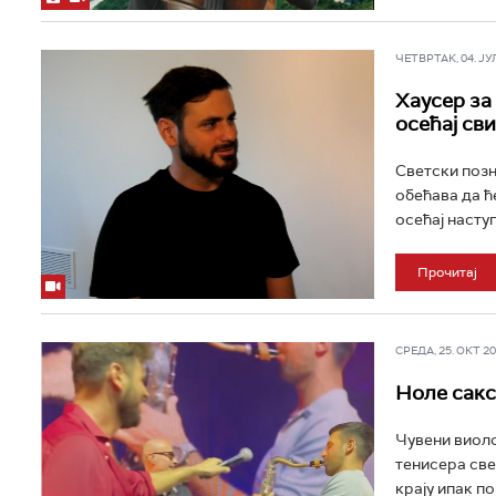
ЧЕТВРТАК, 04. ЈУЛ 
Хаусер за 
осећај св
Светски позн
обећава да ћ
осећај насту
Прочитај
СРЕДА, 25. ОКТ 202
Ноле сакс
Чувени виоло
тенисера свет
крају ипак по