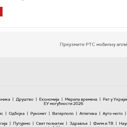
Преузмите РТС мобилну апли
|
|
|
|
оника
Друштво
Економија
Мерила времена
Рат у Украји
ЕУ могућности 2026
|
|
|
|
|
|
ис
Одбојка
Рукомет
Ватерполо
Атлетика
Ауто-мото
|
|
|
|
|
гијa
Путујемо
Свет познатих
Здравље
Филм и ТВ
Нау