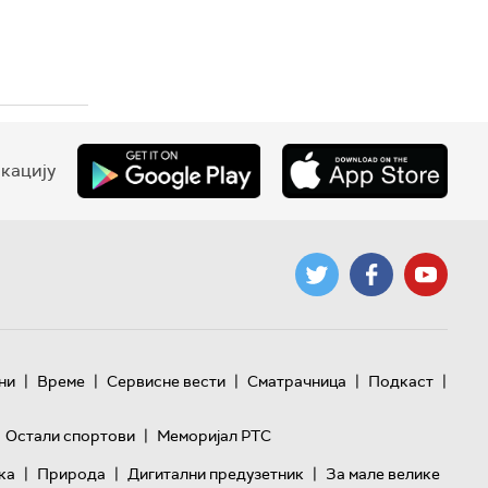
кацију
|
|
|
|
|
ни
Време
Сервисне вести
Сматрачница
Подкаст
|
Остали спортови
Меморијал РТС
|
|
|
ка
Природа
Дигитални предузетник
За мале велике