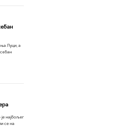
себан
ња Луци, а
осебан
ера
 је најбољег
и се на