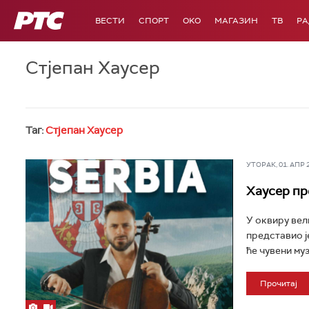
РТС
ВЕСТИ
СПОРТ
OKO
МАГАЗИН
ТВ
Р
Стјепан Хаусер
Таг:
Стјепан Хаусер
УТОРАК, 01. АПР 20
Хаусер пр
У оквиру вел
представио ј
ће чувени муз
Прочитај