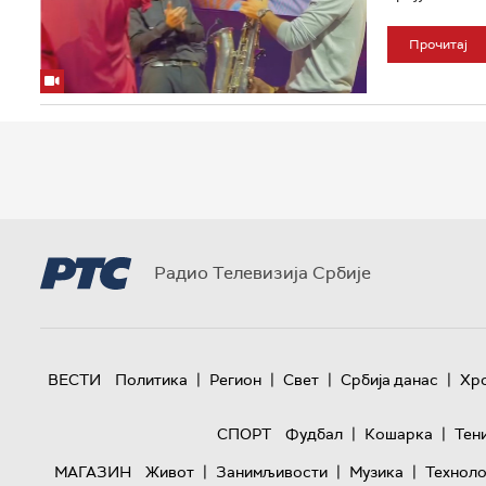
Прочитај
Радио Телевизија Србије
|
|
|
|
ВЕСТИ
Политика
Регион
Свет
Србија данас
Хр
|
|
СПОРТ
Фудбал
Кошарка
Тен
|
|
|
МАГАЗИН
Живот
Занимљивости
Музика
Техноло