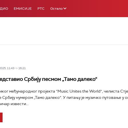
АДИО
ЕМИСИЈЕ
РТС
Остало
25, 11:43 -> 16:21
едставио Србију песмом „Тамо далеко“
иког међународног пројекта "Music Unites the World", челиста Стј
е Србију нумером „Тамо далеко“. У питању је музичко путовање у о
ичар извести...