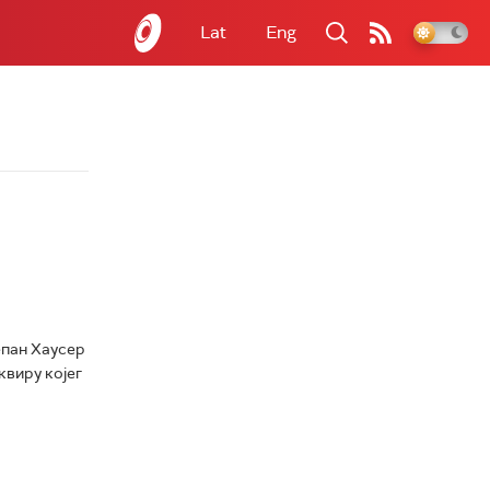
Lat
Eng
епан Хаусер
квиру којег