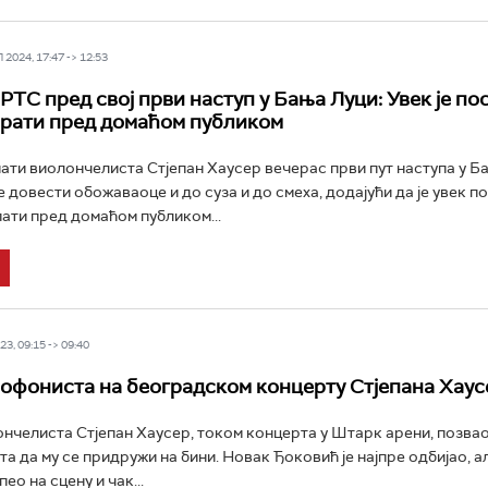
2024, 17:47 -> 12:53
РТС пред свој први наступ у Бања Луци: Увек је по
ирати пред домаћом публиком
ати виолончелиста Стјепан Хаусер вечерас први пут наступа у Ба
е довести обожаваоце и до суза и до смеха, додајући да је увек п
пати пред домаћом публиком...
3, 09:15 -> 09:40
офониста на београдском концерту Стјепана Хаус
нчелиста Стјепан Хаусер, током концерта у Штарк арени, позвао
а да му се придружи на бини. Новак Ђоковић је најпре одбијао, ал
пео на сцену и чак...