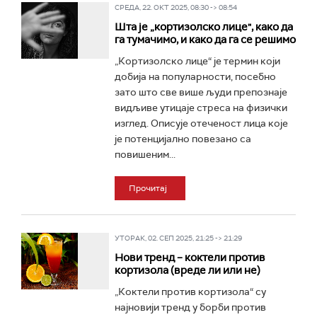
СРЕДА, 22. ОКТ 2025, 08:30 -> 08:54
Шта је „кортизолско лице", како да
га тумачимо, и како да га се решимо
„Кортизолско лице“ је термин који
добија на популарности, посебно
зато што све више људи препознаје
видљиве утицаје стреса на физички
изглед. Описује отеченост лица које
је потенцијално повезано са
повишеним...
Прочитај
УТОРАК, 02. СЕП 2025, 21:25 -> 21:29
Нови тренд – коктели против
кортизола (вреде ли или не)
„Коктели против кортизола“ су
најновији тренд у борби против