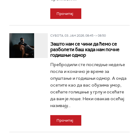
Прочитај
СУБОТА, 03. ЈАН 2026, 08:45 -> 08:50
Зашто нам се чини да ћемо се
разболети баш када нам почне
годишњи одмор
Пребродили сте последње недеље
посла и коначно је време за
опуштање и годишњи одмор. А онда
осетите као да вас обузима умор,
осећате голицање у грлу и осећате
да вам је лоше. Неки овакав осећај
називају...
Прочитај