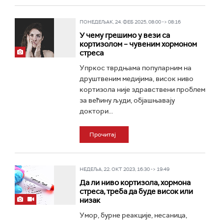
ПОНЕДЕЉАК, 24. ФЕБ 2025, 08:00 -> 08:16
У чему грешимо у вези са
кортизолом – чувеним хормоном
стреса
Упркос тврдњама популарним на
друштвеним медијима, висок ниво
кортизола није здравствени проблем
за већину људи, објашњавају
доктори...
Прочитај
НЕДЕЉА, 22. ОКТ 2023, 16:30 -> 19:49
Да ли ниво кортизола, хормона
стреса, треба да буде висок или
низак
Умор, бурне реакције, несаница,