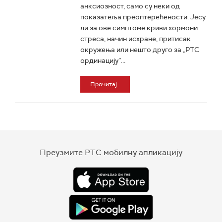
анксиозност, само су неки од
показатеља преоптерећености. Јесу
ли за ове симптоме криви хормони
стреса, начин исхране, притисак
окружења или нешто друго за „РТС
ординацију”...
Прочитај
Преузмите РТС мобилну апликацију