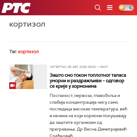
РТС
кортизол
Таг:
кортизол
ЧЕТВРТАК, 06. АВГ 2026, 09:03 -> 09:07
Зашто смо током топлотног таласа
уморни и раздражљиви – одговор
се крије у хормонима
Поспаност, нервоза, главобоља и
слабија концентрација нису само
последица високих температура, већ
и начина на који хормони покушавају
да заштите организам од
прегревања. Др Весна Димитријевић
Срећковић...