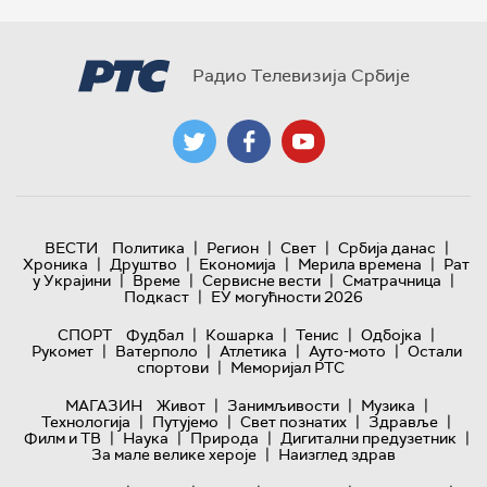
Радио Телевизија Србије
|
|
|
|
ВЕСТИ
Политика
Регион
Свет
Србија данас
|
|
|
|
Хроника
Друштво
Економија
Мерила времена
Рат
|
|
|
|
у Украјини
Време
Сервисне вести
Сматрачница
|
Подкаст
ЕУ могућности 2026
|
|
|
|
СПОРТ
Фудбал
Кошарка
Тенис
Одбојка
|
|
|
|
Рукомет
Ватерполо
Атлетика
Ауто-мото
Остали
|
спортови
Меморијал РТС
|
|
|
МАГАЗИН
Живот
Занимљивости
Музика
|
|
|
|
Технологијa
Путујемо
Свет познатих
Здравље
|
|
|
|
Филм и ТВ
Наука
Природа
Дигитални предузетник
|
За мале велике хероје
Наизглед здрав