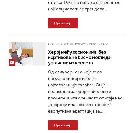
стреса. Реч је о пићу које је један од
најновијих велнес трендова...
Прочитај
ПОНЕДЕЉАК, 28. ЈУЛ 2025, 21:00 -> 21:50
Херој међу хормонима: без
кортизола не бисмо могли да
устанемо из кревета
Од свих хормона које тело
производи, кортизол је
најпогрешније схваћен. Он је
неопходан за бројне биолошке
процесе, а ипак се често описује као
„онај који има везе са стресом“ –
еволутивна адаптација за...
Прочитај