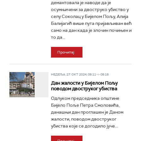
демантовала је наводе да је
осумњичени за двоструко убиство у
селу Соколац у Бијелом Пољу, Алија
Балијагић више пута пријављиван већ
само на дан када је злочин почињен и
то да...
Прочитај
НЕДЕЉА, 27. ОКТ 2024, 08:11 -> 08:18
Дан жалости у Бијелом Пољу
поводом двоструког убиства
Одлуком председника општине
Бијело Поље Петра Смоловића,
данашњи дан проглашен је Даном
жалости, поводом двоструког
убиства које се догодило јуче...