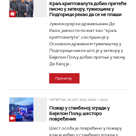
Краљ криптовалута добио претеће
писмо у затвору, тужиоцима у
Подгорици рекао да се не плаши
Јужнокорејски држављанин До
Квон, јавности познат као "краљ
криптовалута" ,саслушан је у
Основном државном тужилаштву у
Подгорици након што је у затвору у
Бијелом Пољу добио претње у писму.
Де Квој је...
Прочитај
ЧЕТВРТАК, 19. ОКТ 2023, 19:09 -> 19:24
Пожар у стамбеној згради у
Бијелом Пољу, шесторо
повређених
Шест особа је повређено у пожару
који је избио у стамбеној згради у