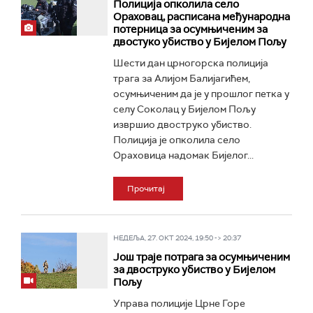
Полиција опколила село
Ораховац, расписана међународна
потерница за осумњиченим за
двостуко убиство у Бијелом Пољу
Шести дан црногорска полиција
трага за Алијом Балијагићем,
осумњиченим да је у прошлог петка у
селу Соколац у Бијелом Пољу
извршио двоструко убиство.
Полиција је опколила село
Ораховица надомак Бијелог...
Прочитај
НЕДЕЉА, 27. ОКТ 2024, 19:50 -> 20:37
Још траје потрага за осумњиченим
за двоструко убиство у Бијелом
Пољу
Управа полиције Црне Горе