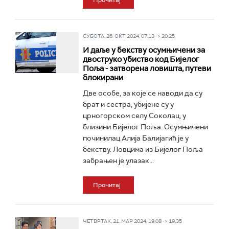
Прочитај
СУБОТА, 26. ОКТ 2024, 07:13 -> 20:25
И даље у бекству осумњичени за
двоструко убиство код Бијелог
Поља - затворена ловишта, путеви
блокирани
Две особе, за које се наводи да су
брат и сестра, убијене су у
црногорском селу Соколац, у
близини Бијелог Поља. Осумњичени
починилац Алија Балијагић је у
бекству. Ловцима из Бијелог Поља
забрањен је улазак...
Прочитај
ЧЕТВРТАК, 21. МАР 2024, 19:08 -> 19:35