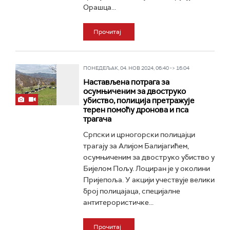
Орашца...
Прочитај
ПОНЕДЕЉАК, 04. НОВ 2024, 06:40 -> 16:04
Настављена потрага за
осумњиченим за двоструко
убиство, полиција претражује
терен помоћу дронова и пса
трагача
Српски и црногорски полицајци
трагају за Алијом Балијагићем,
осумњиченим за двоструко убиство у
Бијелом Пољу. Лоциран је у околини
Пријепоља. У акцији учествује велики
број полицајаца, специјалне
антитерористичке...
Прочитај