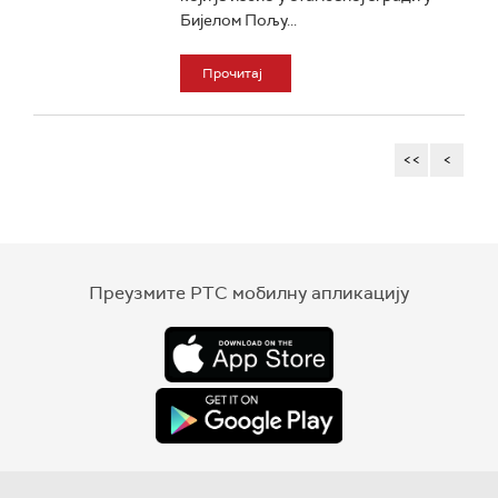
Бијелом Пољу...
Прочитај
<<
<
Преузмите РТС мобилну апликацију