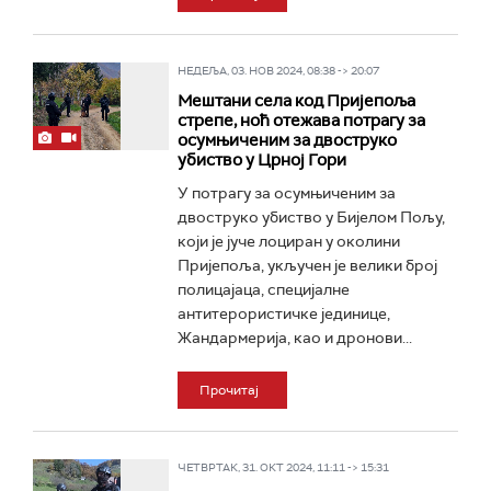
НЕДЕЉА, 03. НОВ 2024, 08:38 -> 20:07
Мештани села код Пријепоља
стрепе, ноћ отежава потрагу за
осумњиченим за двоструко
убиство у Црној Гори
У потрагу за осумњиченим за
двоструко убиство у Бијелом Пољу,
који је јуче лоциран у околини
Пријепоља, укључен је велики број
полицајаца, специјалне
антитерористичке јединице,
Жандармерија, као и дронови...
Прочитај
ЧЕТВРТАК, 31. ОКТ 2024, 11:11 -> 15:31