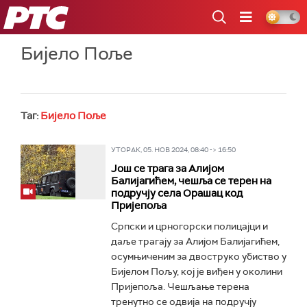
РТС
Бијело Поље
Таг:
Бијело Поље
УТОРАК, 05. НОВ 2024, 08:40 -> 16:50
Још се трага за Алијом
Балијагићем, чешља се терен на
подручју села Орашац код
Пријепоља
Српски и црногорски полицајци и
даље трагају за Алијом Балијагићем,
осумњиченим за двоструко убиство у
Бијелом Пољу, кој је виђен у околини
Пријепоља. Чешљање терена
тренутно се одвија на подручју