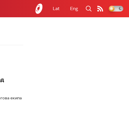
Lat
Eng
ад
егова екипа