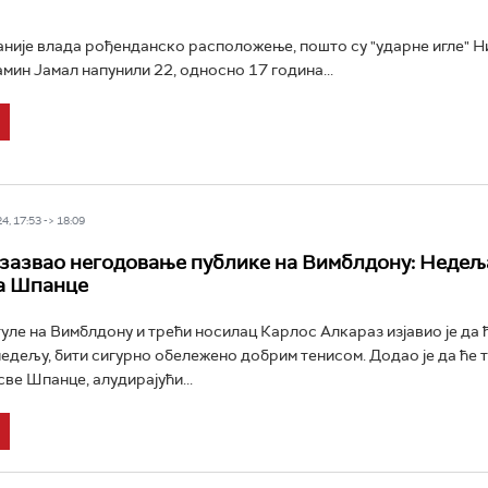
није влада рођенданско расположење, пошто су "ударне игле" Н
амин Јамал напунили 22, односно 17 година...
4, 17:53 -> 18:09
зазвао негодовање публике на Вимблдону: Недељ
а Шпанце
уле на Вимблдону и трећи носилац Карлос Алкараз изјавио је да 
недељу, бити сигурно обележено добрим тенисом. Додао је да ће т
све Шпанце, алудирајући...