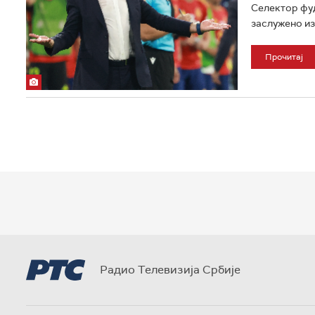
Селектор фуд
заслужено из
Прочитај
Радио Телевизија Србије