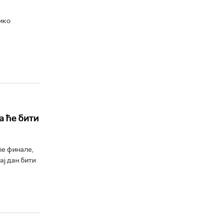
ико
а ће бити
ће финале,
ај дан бити