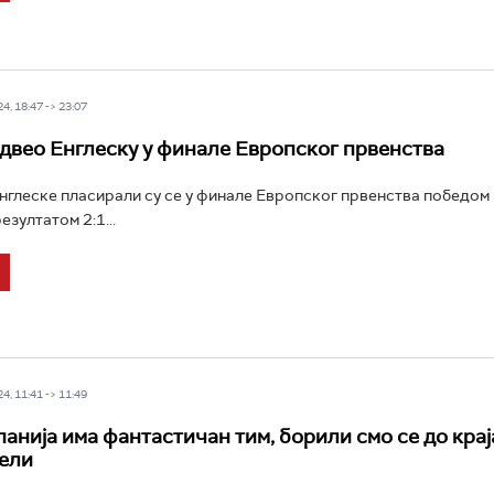
4, 18:47 -> 23:07
двео Енглеску у финале Европског првенства
глеске пласирали су се у финале Европског првенства победом
зултатом 2:1...
4, 11:41 -> 11:49
анија има фантастичан тим, борили смо се до крај
ели