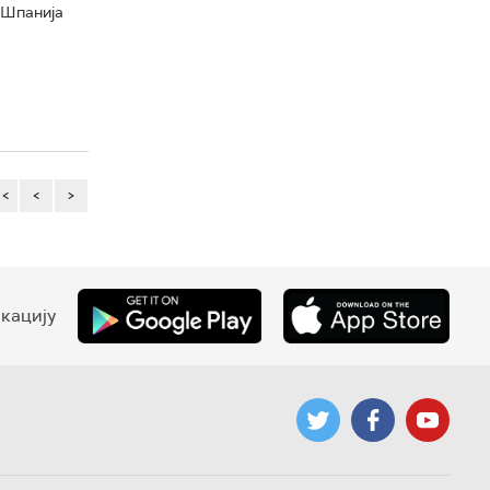
 Шпанија
<<
<
>
кацију