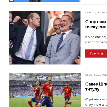
СУБОТА, 13. ЈУЛ 20
Спортски 
очекујемо
Ко ће све од
овог спортск
Прочитај
СУБОТА, 13. ЈУЛ 20
Савез Шпа
титулу
Фудбалски са
стручном шта