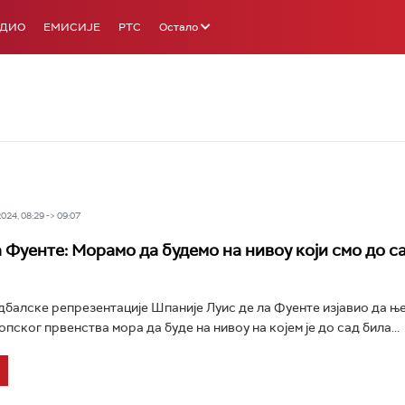
АДИО
ЕМИСИЈЕ
РТС
Остало
24, 08:29 -> 09:07
а Фуенте: Морамо да будемо на нивоу који смо до с
балске репрезентације Шпаније Луис де ла Фуенте изјавио да њ
пског првенства мора да буде на нивоу на којем је до сад била...