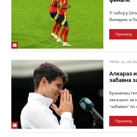
финале
У табору Шпа
Вилијамс и Л
Прочитај
ПЕТАК, 12. ЈУЛ 202
Алкараз и
забавна з
Бранилац тит
заказано за 
"забаван" по 
Прочитај