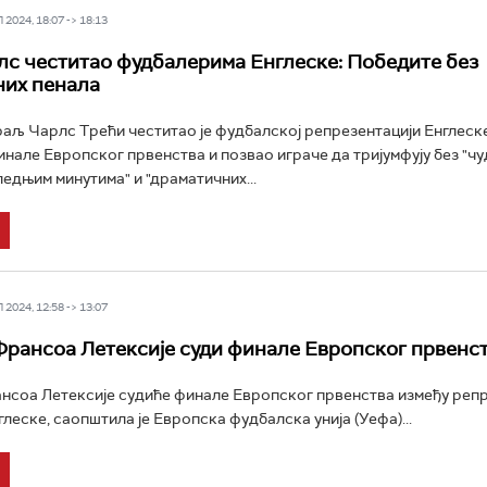
2024, 18:07 -> 18:13
с честитао фудбалерима Енглеске: Победите без
них пенала
аљ Чарлс Трећи честитао је фудбалској репрезентацији Енглеск
инале Европског првенства и позвао играче да тријумфују без "ч
ледњим минутима" и "драматичних...
2024, 12:58 -> 13:07
рансоа Летексије суди финале Европског првенс
соа Летексије судиће финале Европског првенства између репр
леске, саопштила је Европска фудбалска унија (Уефа)...