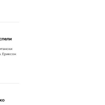
успели
итански
а. Ериксон
ко