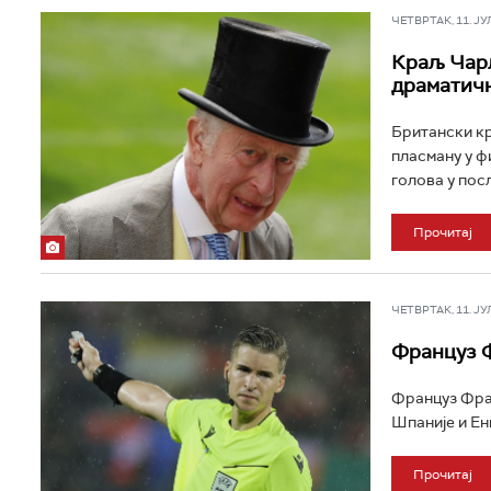
ЧЕТВРТАК, 11. ЈУЛ 
Краљ Чарл
драматич
Британски кр
пласману у ф
голова у пос
Прочитај
ЧЕТВРТАК, 11. ЈУЛ 
Француз Ф
Француз Фран
Шпаније и Енг
Прочитај