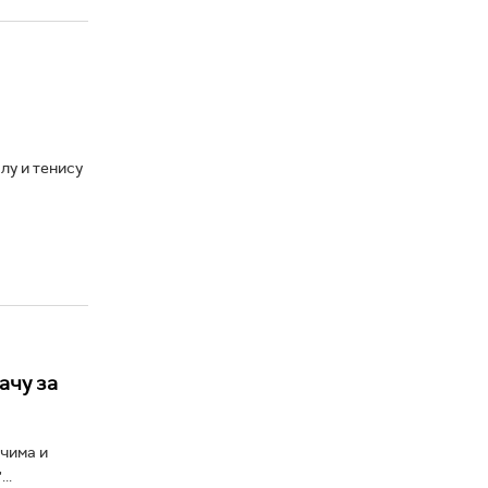
лу и тенису
ачу за
чима и
..