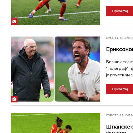
Прочитај
СУБОТА, 13. ЈУЛ 20
Ериксонов
Бивши селект
"Телеграф" п
je почетком г
Прочитај
СУБОТА, 13. ЈУЛ 20
Шпанске с