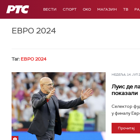
РТС
ВЕСТИ
СПОРТ
OKO
МАГАЗИН
ТВ
Р
ЕВРО 2024
Таг:
ЕВРО 2024
НЕДЕЉА, 14. ЈУЛ 20
Луис де л
показали
Селектор фуд
у финалу Евро
Прочитај