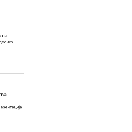
е на
удесних
тва
езентација