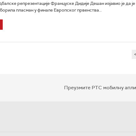
балске репрезентације Француске Дидије Дешан изјавио је да је
борила пласман у финале Европског првенства...
Преузмите РТС мобилну апли