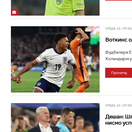
СРЕДА, 10. ЈУЛ 202
Воткинс о
Фудбалери Ен
Холандијом ре
Прочитај
СРЕДА, 10. ЈУЛ 202
Дешан: Шп
нисмо усп