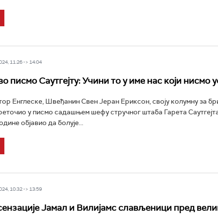
24, 11:26 -> 14:04
о писмо Саутгејту: Учини то у име нас који нисмо 
ор Енглеске, Швеђанин Свен Јеран Ериксон, своју колумну за бр
реточио у писмо садашњем шефу стручног штаба Гарета Саутгејт
одине објавио да болује...
24, 10:32 -> 13:59
ензације Јамал и Вилијамс слављеници пред вели