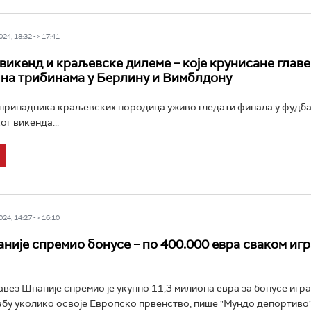
24, 18:32 -> 17:41
викенд и краљевске дилеме – које крунисане главе
 на трибинама у Берлину и Вимблдону
 припадника краљевских породица уживо гледати финала у фудба
ог викенда...
24, 14:27 -> 16:10
није спремио бонусе – по 400.000 евра сваком игр
вез Шпаније спремио је укупно 11,3 милиона евра за бонусе игра
бу уколико освоје Европско првенство, пише "Мундо депортиво".