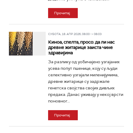
Прочитај
СУБОТА, 18. АПР 2026, 08:00 -> 08:03
Киноа, спелта, просо: да ли нас
древне житарице заиста чине
здравијима
За разлику од уобичајено узгајаних
усева попут пшенице, коју су људи
селективно узгајали миленијумима,
древне житарице су задржале
генетска својства својих дивљих
предака. Данас уживају у некој врсти
поновног...
Прочитај