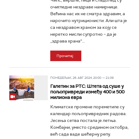
Чипс, виршле, пица и сладолед су
очигледне нездраве намирнице.
Већина нас их не сматра здравим, а
нарочито нутриционисти. Али шта је
са нездравом храном за коју се
неретко мисли супротно – да је
„здрава храна“...
Прочитај
ПОНЕДЕЉАК, 26. АВГ 2024, 20:00 -> 21:09
Галетин за РТС: Штета од суше у
пољопривреди између 400 и 500
милиона евра
Климатске промене пореметиле су
календар пољопривредних радова.
Јесења сетва постала је летња.
Комбајни, уместо средином октобра,
већ сада ваде шећерну репу.