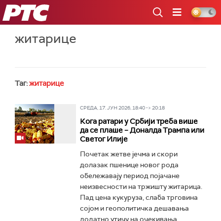
РТС
житарице
Таг:
житарице
СРЕДА, 17. ЈУН 2026, 18:40 -> 20:18
Кога ратари у Србији треба више
да се плаше – Доналда Трампа или
Светог Илије
Почетак жетве јечма и скори
долазак пшенице новог рода
обележавају период појачане
неизвесности на тржишту житарица.
Пад цена кукуруза, слаба трговина
сојом и геополитичка дешавања
додатно утичу на очекивања...