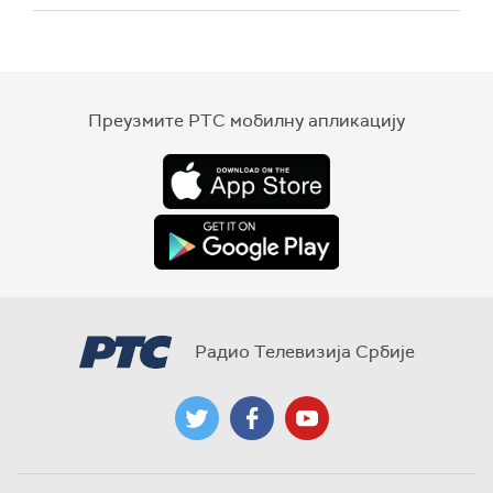
Преузмите РТС мобилну апликацију
Радио Телевизија Србије