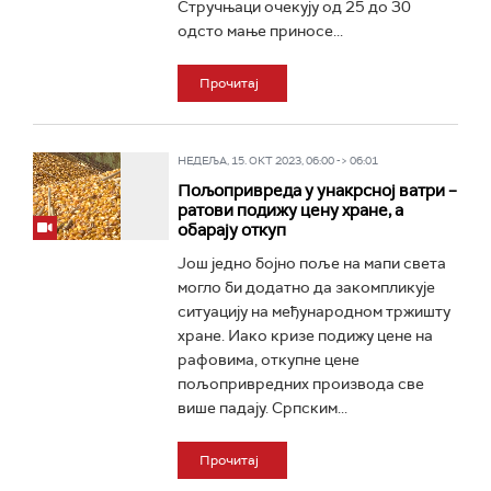
Стручњаци очекују од 25 до 30
одсто мање приносе...
Прочитај
НЕДЕЉА, 15. ОКТ 2023, 06:00 -> 06:01
Пољопривреда у унакрсној ватри –
ратови подижу цену хране, а
обарају откуп
Још једно бојно поље на мапи света
могло би додатно да закомпликује
ситуацију на међународном тржишту
хране. Иако кризе подижу цене на
рафовима, откупне цене
пољопривредних производа све
више падају. Српским...
Прочитај