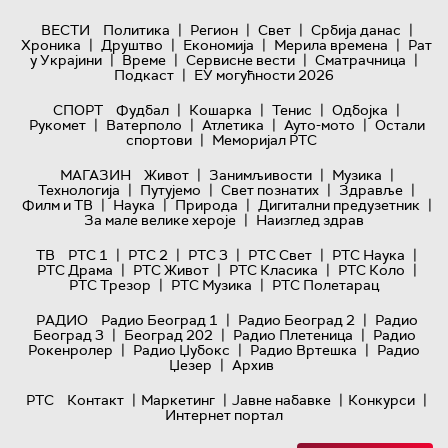
|
|
|
|
ВЕСТИ
Политика
Регион
Свет
Србија данас
|
|
|
|
Хроника
Друштво
Економија
Мерила времена
Рат
|
|
|
|
у Украјини
Време
Сервисне вести
Сматрачница
|
Подкаст
ЕУ могућности 2026
|
|
|
|
СПОРТ
Фудбал
Кошарка
Тенис
Одбојка
|
|
|
|
Рукомет
Ватерполо
Атлетика
Ауто-мото
Остали
|
спортови
Меморијал РТС
|
|
|
МАГАЗИН
Живот
Занимљивости
Музика
|
|
|
|
Технологијa
Путујемо
Свет познатих
Здравље
|
|
|
|
Филм и ТВ
Наука
Природа
Дигитални предузетник
|
За мале велике хероје
Наизглед здрав
|
|
|
|
|
ТВ
РТС 1
РТС 2
РТС 3
РТС Свет
РТС Наука
|
|
|
|
РТС Драма
РТС Живот
РТС Класика
РТС Коло
|
|
РТС Трезор
РТС Музика
РТС Полетарац
|
|
РАДИО
Радио Београд 1
Радио Београд 2
Радио
|
|
|
Београд 3
Београд 202
Радио Плетеница
Радио
|
|
|
Рокенролер
Радио Џубокс
Радио Вртешка
Радио
|
Џезер
Архив
|
|
|
|
РТС
Контакт
Маркетинг
Јавне набавке
Конкурси
Интернет портал