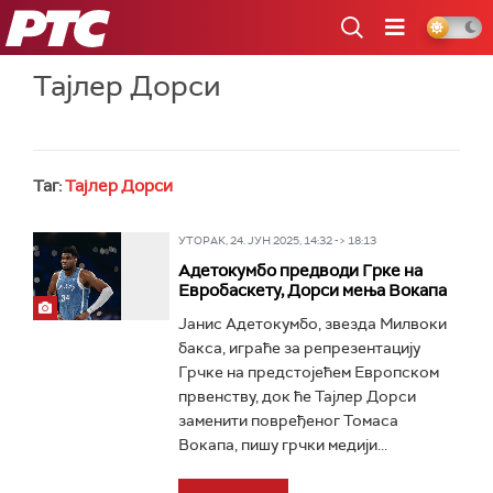
РТС
Тајлер Дорси
Таг:
Тајлер Дорси
УТОРАК, 24. ЈУН 2025, 14:32 -> 18:13
Адетокумбо предводи Грке на
Евробаскету, Дорси мења Вокапа
Јанис Адетокумбо, звезда Милвоки
бакса, играће за репрезентацију
Грчке на предстојећем Европском
првенству, док ће Тајлер Дорси
заменити повређеног Томаса
Вокапа, пишу грчки медији...