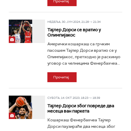
Прочитај
НЕДЕЉА, 30. ЈУН 2024, 21:28 -> 21:34
Тајлер Дорси се вратио у
Олимпијакос
Амерички кошаркаш са грчким
пасошем Тајлер Дорси вратио се у
Олимпијакос, претходно је раскинуо
уговор са челницима Фенербахчеа...
Прочитај
СУБОТА, 14. ОКТ 2023, 18:23 -> 18:39
Тајлер Дорси због повреде два
месеца ван паркета
Кошаркаш Фенербахчеа Тајлер
Дорси паузираће два месеца због