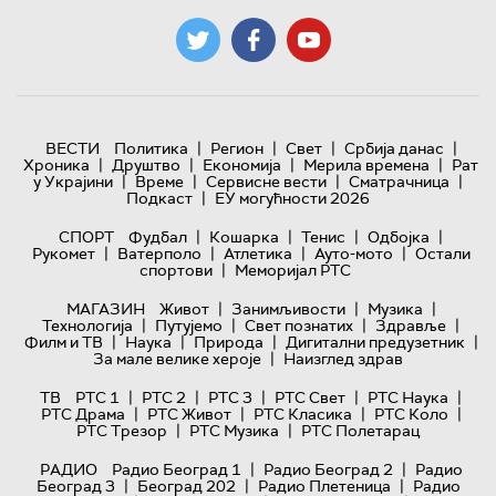
|
|
|
|
ВЕСТИ
Политика
Регион
Свет
Србија данас
|
|
|
|
Хроника
Друштво
Економија
Мерила времена
Рат
|
|
|
|
у Украјини
Време
Сервисне вести
Сматрачница
|
Подкаст
ЕУ могућности 2026
|
|
|
|
СПОРТ
Фудбал
Кошарка
Тенис
Одбојка
|
|
|
|
Рукомет
Ватерполо
Атлетика
Ауто-мото
Остали
|
спортови
Меморијал РТС
|
|
|
МАГАЗИН
Живот
Занимљивости
Музика
|
|
|
|
Технологијa
Путујемо
Свет познатих
Здравље
|
|
|
|
Филм и ТВ
Наука
Природа
Дигитални предузетник
|
За мале велике хероје
Наизглед здрав
|
|
|
|
|
ТВ
РТС 1
РТС 2
РТС 3
РТС Свет
РТС Наука
|
|
|
|
РТС Драма
РТС Живот
РТС Класика
РТС Коло
|
|
РТС Трезор
РТС Музика
РТС Полетарац
|
|
РАДИО
Радио Београд 1
Радио Београд 2
Радио
|
|
|
Београд 3
Београд 202
Радио Плетеница
Радио