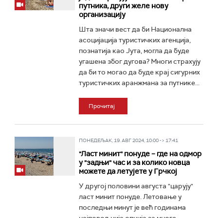
путника, други желе нову
организацију
Шта значи вест да би Национална
асоцијација туристичких агенција,
познатија као Јута, могла да буде
угашена због дугова? Многи страхују
да би то могао да буде крај сигурних
туристичких аранжмана за путнике...
Прочитај
ПОНЕДЕЉАК, 19. АВГ 2024, 10:00 -> 17:41
"Ласт минит" понуде – где на одмор
у "задњи" час и за колико новца
можете да летујете у Грчкој
У другој половини августа "царују"
ласт минит понуде. Летовање у
последњи минут је већ годинама