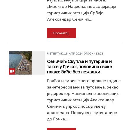
најповољнија опција за многе.
Директор Националне асоцијације
туристичких агенција Србије
Александар Сеничић...
Прочитај
ЧЕТВРТАК, 18. АПР 2024, 07:05 -> 13:23
Сеничић: Скупље и путарине и
таксе у Грчкој, половина сваке
плаже биће без лежаљки
Грађани су више него прошле године
заинтересовани за путовања, рекао
је директор Националне асоцијације
туристичких агенција Александар
Сеничић, упркос поскупљењу
аранжмана. Поскупеле су путарине
до Грчке...