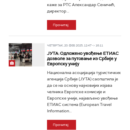
каже за РТС Александар Сеничић,
директор...
Прочитај
ЧЕТВРТАК, 20. ФЕБ 2025, 12:47 -> 16:11
ЈУТА: Одложено увођење ЕТИАС
дозволе за путовање из Србије у
Европску унију
Национална асоцијација туристичких
агенција Србије (ЈУТА) саопштила је
да се на основу најновијих изјава
челника Европске комисије и
Европске уније, најављено увођење
ЕТИАС система (European Travel
Information...
Прочитај