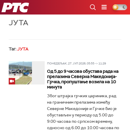
РТС
ЈУТА
Таг:
ЈУТА
ПОНЕДЕЉАК, 27. ЈУЛ 2026, 05:55 -> 11:29
Од 5 до 9 часова обустава рада на
прелазима Северна Македонија-
Грчка, пропуштање возила на 10
минута
Због штрајка грчких цариника, рад
на граничним прелазима између
Северне Македоније и Грчке био је
обустављен у периоду од 5.00 до
9.00 часова по српском времену,
односно од 6.00 до 10.00 часова по