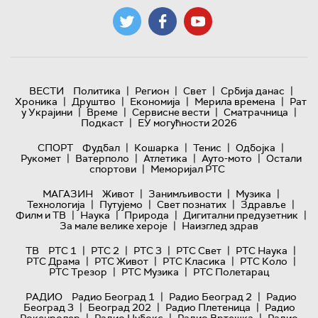
|
|
|
|
ВЕСТИ
Политика
Регион
Свет
Србија данас
|
|
|
|
Хроника
Друштво
Економија
Мерила времена
Рат
|
|
|
|
у Украјини
Време
Сервисне вести
Сматрачница
|
Подкаст
ЕУ могућности 2026
|
|
|
|
СПОРТ
Фудбал
Кошарка
Тенис
Одбојка
|
|
|
|
Рукомет
Ватерполо
Атлетика
Ауто-мото
Остали
|
спортови
Меморијал РТС
|
|
|
МАГАЗИН
Живот
Занимљивости
Музика
|
|
|
|
Технологијa
Путујемо
Свет познатих
Здравље
|
|
|
|
Филм и ТВ
Наука
Природа
Дигитални предузетник
|
За мале велике хероје
Наизглед здрав
|
|
|
|
|
ТВ
РТС 1
РТС 2
РТС 3
РТС Свет
РТС Наука
|
|
|
|
РТС Драма
РТС Живот
РТС Класика
РТС Коло
|
|
РТС Трезор
РТС Музика
РТС Полетарац
|
|
РАДИО
Радио Београд 1
Радио Београд 2
Радио
|
|
|
Београд 3
Београд 202
Радио Плетеница
Радио