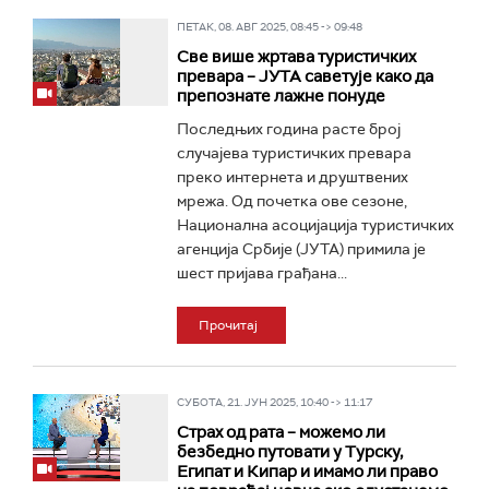
ПЕТАК, 08. АВГ 2025, 08:45 -> 09:48
Све више жртава туристичких
превара – ЈУТА саветује како да
препознате лажне понуде
Последњих година расте број
случајева туристичких превара
преко интернета и друштвених
мрежа. Од почетка ове сезоне,
Национална асоцијација туристичких
агенција Србије (ЈУТА) примила је
шест пријава грађана...
Прочитај
СУБОТА, 21. ЈУН 2025, 10:40 -> 11:17
Страх од рата – можемо ли
безбедно путовати у Турску,
Египат и Кипар и имамо ли право