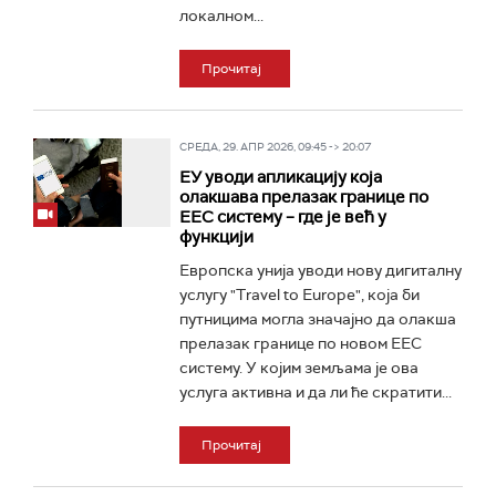
локалном...
Прочитај
СРЕДА, 29. АПР 2026, 09:45 -> 20:07
ЕУ уводи апликацију која
олакшава прелазак границе по
ЕЕС систему – где је већ у
функцији
Европска унија уводи нову дигиталну
услугу "Travel to Europe", која би
путницима могла значајно да олакша
прелазак границе по новом ЕЕС
систему. У којим земљама је ова
услуга активна и да ли ће скратити...
Прочитај