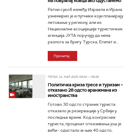
на повраћај новца ако одустанемо
Ратни сукоб између Израела и Ирана
узнемирио је и путнике који планирају
летовање у региону, али из
Националне асоцијације туристичких
агенција ЈУТА поручују да нема
разлога за бригу. Турска, Египат и...
Прочитај
ПЕТАК, 21. МАР 2025, 09:20 -> 09:28
Политичка криза тресе и туризам –
отказано 28 одсто аранжмана из
иностранства
Готово 30 одсто страних туриста
отказало је резервације у Србији у
последње време. Код конгресних
туриста, проценат отказивања још је
већи - одустало је њих 40 одсто,