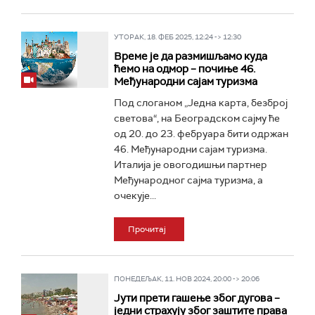
УТОРАК, 18. ФЕБ 2025, 12:24 -> 12:30
Време је да размишљамо куда
ћемо на одмор – почиње 46.
Међународни сајам туризма
Под слоганом „Једна карта, безброј
светова“, на Београдском сајму ће
од 20. до 23. фебруара бити одржан
46. Међународни сајам туризма.
Италија је овогодишњи партнер
Међународног сајма туризма, а
очекује...
Прочитај
ПОНЕДЕЉАК, 11. НОВ 2024, 20:00 -> 20:06
Јути прети гашење због дугова –
једни страхују због заштите права