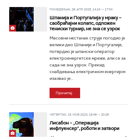
ПОНЕДЕЉАК, 28. АПР 2025, 14:24 -> 17:54
Шпанија и Португалија у мраку –
саобраћајни колапс, одложен
тениски турнир, не зна се узрок
Масовни нестанак струје погодио је
велики део Шпаније и Португалије,
потврдио је шпански оператор
електроенергетске мреже, али се за
сада не зна узрок. Прекид
снабдевања електричном енергијом
изазвао је...
Прочитај
ЧЕТВРТАК, 16. НОВ 2023, 18:48 -> 20:26
Лисабон – „Операција
инфлуенсер”, роботи и затвори