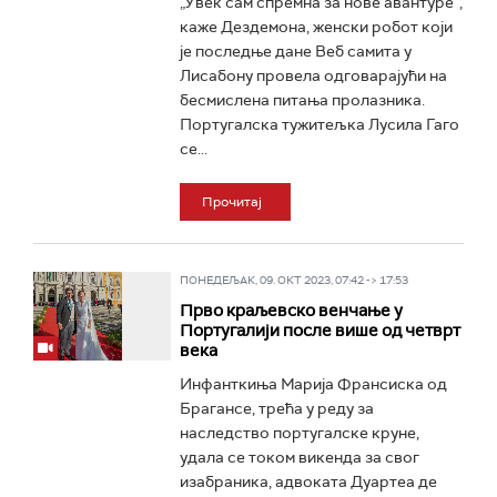
„Увек сам спремна за нове авантуре”,
каже Дездемона, женски робот који
је последње дане Веб самита у
Лисабону провела одговарајући на
бесмислена питања пролазника.
Португалска тужитељка Лусила Гаго
се...
Прочитај
ПОНЕДЕЉАК, 09. ОКТ 2023, 07:42 -> 17:53
Прво краљевско венчање у
Португалији после више од четврт
века
Инфанткиња Марија Франсиска од
Брагансе, трећа у реду за
наследство португалске круне,
удала се током викенда за свог
изабраника, адвоката Дуартеа де