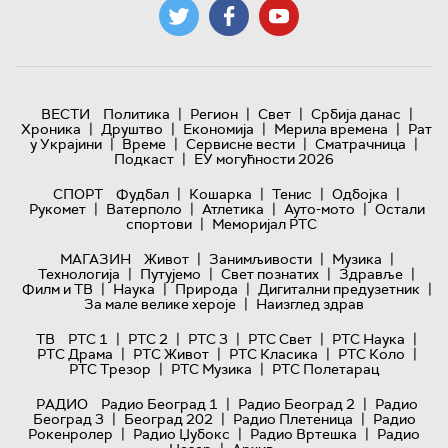
|
|
|
|
ВЕСТИ
Политика
Регион
Свет
Србија данас
|
|
|
|
Хроника
Друштво
Економија
Мерила времена
Рат
|
|
|
|
у Украјини
Време
Сервисне вести
Сматрачница
|
Подкаст
ЕУ могућности 2026
|
|
|
|
СПОРТ
Фудбал
Кошарка
Тенис
Одбојка
|
|
|
|
Рукомет
Ватерполо
Атлетика
Ауто-мото
Остали
|
спортови
Меморијал РТС
|
|
|
МАГАЗИН
Живот
Занимљивости
Музика
|
|
|
|
Технологијa
Путујемо
Свет познатих
Здравље
|
|
|
|
Филм и ТВ
Наука
Природа
Дигитални предузетник
|
За мале велике хероје
Наизглед здрав
|
|
|
|
|
ТВ
РТС 1
РТС 2
РТС 3
РТС Свет
РТС Наука
|
|
|
|
РТС Драма
РТС Живот
РТС Класика
РТС Коло
|
|
РТС Трезор
РТС Музика
РТС Полетарац
|
|
РАДИО
Радио Београд 1
Радио Београд 2
Радио
|
|
|
Београд 3
Београд 202
Радио Плетеница
Радио
|
|
|
Рокенролер
Радио Џубокс
Радио Вртешка
Радио