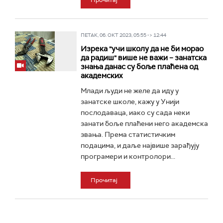
Прочитај
ПЕТАК, 06. ОКТ 2023, 05:55 -> 12:44
Изрека "учи школу да не би морао
да радиш" више не важи – занатска
знања данас су боље плаћена од
академских
Млади људи не желе да иду у
занатске школе, кажу у Унији
послодаваца, иако су сада неки
занати боље плаћени него академска
звања. Према статистичким
подацима, и даље највише зарађују
програмери и контролори...
Прочитај