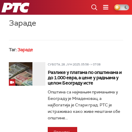
РТС
Зараде
Таг:
Зараде
СУБОТА, 28. ЈУН 2025, 05:58 -> 07:08
Разлике у платама по општинама и
до 1.000 евра, а цене у радњама у
целом Београду исте
Општина са најмањим примањима у
Београду је Младеновац, а
најбогатија је Стари град. РТС је
истраживао како живе мештани обе
општине...