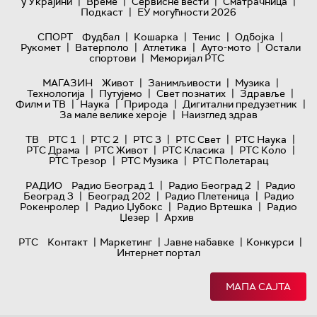
|
|
|
|
у Украјини
Време
Сервисне вести
Сматрачница
|
Подкаст
ЕУ могућности 2026
|
|
|
|
СПОРТ
Фудбал
Кошарка
Тенис
Одбојка
|
|
|
|
Рукомет
Ватерполо
Атлетика
Ауто-мото
Остали
|
спортови
Меморијал РТС
|
|
|
МАГАЗИН
Живот
Занимљивости
Музика
|
|
|
|
Технологијa
Путујемо
Свет познатих
Здравље
|
|
|
|
Филм и ТВ
Наука
Природа
Дигитални предузетник
|
За мале велике хероје
Наизглед здрав
|
|
|
|
|
ТВ
РТС 1
РТС 2
РТС 3
РТС Свет
РТС Наука
|
|
|
|
РТС Драма
РТС Живот
РТС Класика
РТС Коло
|
|
РТС Трезор
РТС Музика
РТС Полетарац
|
|
РАДИО
Радио Београд 1
Радио Београд 2
Радио
|
|
|
Београд 3
Београд 202
Радио Плетеница
Радио
|
|
|
Рокенролер
Радио Џубокс
Радио Вртешка
Радио
|
Џезер
Архив
|
|
|
|
РТС
Контакт
Маркетинг
Јавне набавке
Конкурси
Интернет портал
МАПА САЈТА