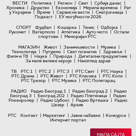
|
|
|
|
ВЕСТИ
Политика
Регион
Свет
Србија данас
|
|
|
|
Хроника
Друштво
Економија
Мерила времена
Рат
|
|
|
|
у Украјини
Време
Сервисне вести
Сматрачница
|
Подкаст
ЕУ могућности 2026
|
|
|
|
СПОРТ
Фудбал
Кошарка
Тенис
Одбојка
|
|
|
|
Рукомет
Ватерполо
Атлетика
Ауто-мото
Остали
|
спортови
Меморијал РТС
|
|
|
МАГАЗИН
Живот
Занимљивости
Музика
|
|
|
|
Технологијa
Путујемо
Свет познатих
Здравље
|
|
|
|
Филм и ТВ
Наука
Природа
Дигитални предузетник
|
За мале велике хероје
Наизглед здрав
|
|
|
|
|
ТВ
РТС 1
РТС 2
РТС 3
РТС Свет
РТС Наука
|
|
|
|
РТС Драма
РТС Живот
РТС Класика
РТС Коло
|
|
РТС Трезор
РТС Музика
РТС Полетарац
|
|
РАДИО
Радио Београд 1
Радио Београд 2
Радио
|
|
|
Београд 3
Београд 202
Радио Плетеница
Радио
|
|
|
Рокенролер
Радио Џубокс
Радио Вртешка
Радио
|
Џезер
Архив
|
|
|
|
РТС
Контакт
Маркетинг
Јавне набавке
Конкурси
Интернет портал
МАПА САЈТА