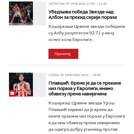
ЧЕТВРТАК, 07. НОВ 2024, 17:50 -> 21:39
Убедљива победа Звезде над
Албом за прекид серије пораза
Кошаркаши Црвене звезде победили
су Албу резултатом 92:71 у мечу
осмог кола Евролиге...
Прочитај
СРЕДА, 06. НОВ 2024, 16:21 -> 16:59
Плавшић: Време је да се прекине
низ пораза у Евролиги, имамо
обавезу према навијачима
Кошаркаш Црвене звезде Урош
Плавшић изјавио да је време да
екипа прекине низ пораза у Евролиги
и да има обавезу према навијачима
да одигра добру утакмицу против