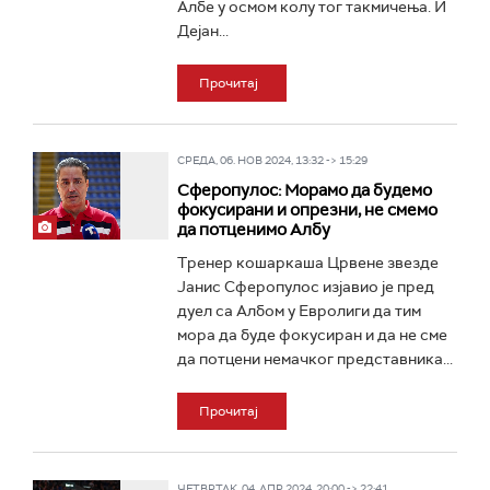
Албе у осмом колу тог такмичења. И
Дејан...
Прочитај
СРЕДА, 06. НОВ 2024, 13:32 -> 15:29
Сферопулос: Морамо да будемо
фокусирани и опрезни, не смемо
да потценимо Албу
Тренер кошаркаша Црвене звезде
Јанис Сферопулос изјавио је пред
дуел са Албом у Евролиги да тим
мора да буде фокусиран и да не сме
да потцени немачког представника...
Прочитај
ЧЕТВРТАК, 04. АПР 2024, 20:00 -> 22:41