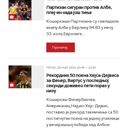
Партизан сигуран против Албе,
плеј-ин нада још тиња
Кошаркаши Партизана су савладали
екипу Албе у Берлину 94:83 у мечу
33. кола Евролиге...
Прочитај
ПЕТАК, 29. МАР 2024, 20:49 -> 22:40
Рекордних 50 поена Хејса-Дејвиса
за Фенер, Виртус у последњој
секунди доживео пети пораз у
низу
Кошаркаш Фенербахчеа,
Американац Најџел Хејс-Дејвис,
поставио је рекорд такмичења са 50
постигнутих поена на једној утакмици
у вечерашњој победи над Албом