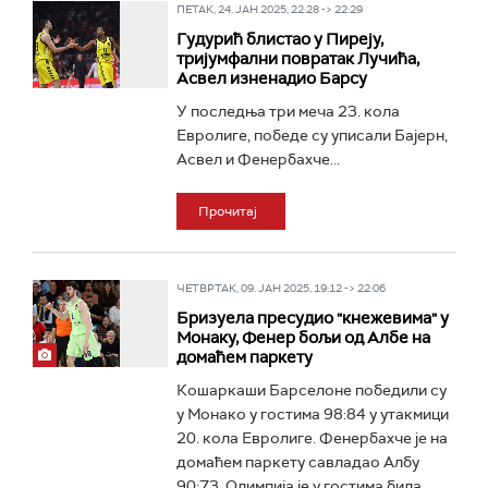
ПЕТАК, 24. ЈАН 2025, 22:28 -> 22:29
Гудурић блистао у Пиреју,
тријумфални повратак Лучића,
Асвел изненадио Барсу
У последња три меча 23. кола
Евролиге, победе су уписали Бајерн,
Асвел и Фенербахче...
Прочитај
ЧЕТВРТАК, 09. ЈАН 2025, 19:12 -> 22:06
Бризуела пресудио "кнежевима" у
Монаку, Фенер бољи од Албе на
домаћем паркету
Кошаркаши Барселоне победили су
у Монако у гостима 98:84 у утакмици
20. кола Евролиге. Фенербахче је на
домаћем паркету савладао Албу
90:73. Олимпија је у гостима била