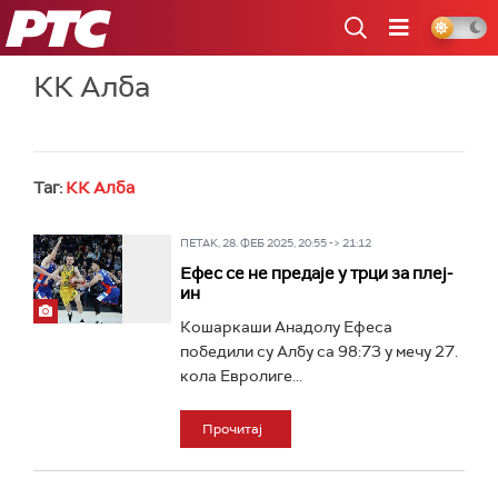
РТС
КК Алба
Таг:
КК Алба
ПЕТАК, 28. ФЕБ 2025, 20:55 -> 21:12
Ефес се не предаје у трци за плеј-
ин
Кошаркаши Анадолу Ефеса
победили су Албу са 98:73 у мечу 27.
кола Евролиге...
Прочитај