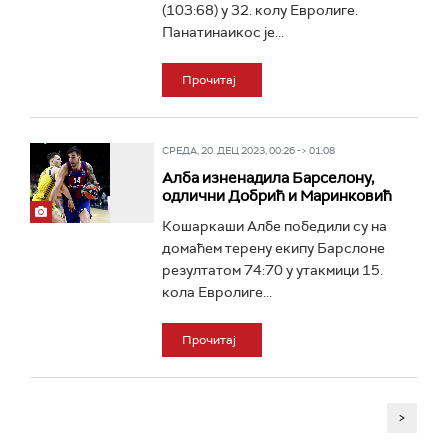
(103:68) у 32. колу Евролиге.
Панатинаикос је...
Прочитај
СРЕДА, 20. ДЕЦ 2023, 00:26 -> 01:08
Алба изненадила Барселону,
одлични Добрић и Маринковић
Кошаркаши Албе победили су на
домаћем терену екипу Барслоне
резултатом 74:70 у утакмици 15.
кола Евролиге...
Прочитај
>