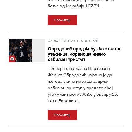
боља од Макабија 107:74...
Прочитај
СРЕДА, 11. ДЕЦ 2024, 15:26 -> 15:44
Обрадовић пред Албу: Јако важна
утакмица, морамо да имамо
озбиљан приступ
Тренер кошаркаша Партизана
Жељко Обрадовић изјавио је да
његова екипа мора да задржи
озбиљан приступ у предстојећој
утакмици против Албе у оквиру 15.
кола Евролиге...
Прочитај