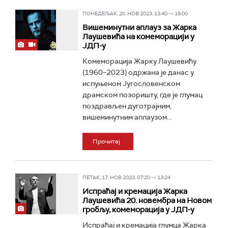
ПОНЕДЕЉАК, 20. НОВ 2023, 13:40 -> 18:00
Вишеминутни аплауз за Жарка
Лаушевића на комеморацији у
ЈДП-у
Комеморација Жарку Лаушевићу
(1960–2023) одржана је данас у
испуњеном Југословенском
драмском позоришту, где је глумац
поздрављен дуготрајним,
вишеминутним аплаузом...
Прочитај
ПЕТАК, 17. НОВ 2023, 07:20 -> 13:24
Испраћај и кремација Жарка
Лаушевића 20. новембра на Новом
гробљу, комеморација у ЈДП-у
Испраћај и кремација глумца Жарка