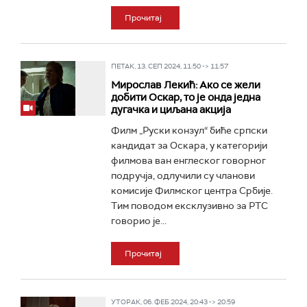
Прочитај
ПЕТАК, 13. СЕП 2024, 11:50 -> 11:57
Мирослав Лекић: Ако се жели
добити Оскар, то је онда једна
дугачка и циљана акција
Филм „Руски конзул“ биће српски
кандидат за Оскара, у категорији
филмова ван енглеског говорног
подручја, одлучили су чланови
комисије Филмског центра Србије.
Тим поводом ексклузивно за РТС
говорио је...
Прочитај
УТОРАК, 06. ФЕБ 2024, 20:43 -> 20:59