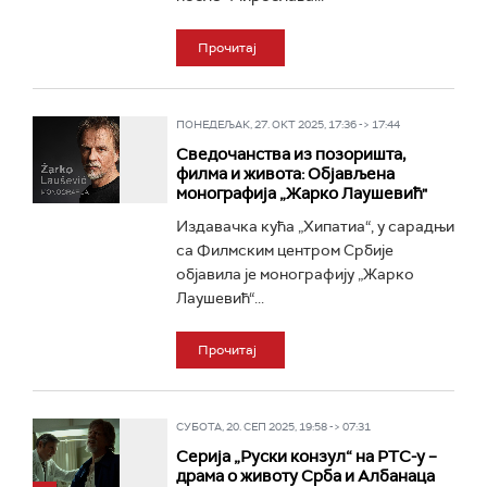
Прочитај
ПОНЕДЕЉАК, 27. ОКТ 2025, 17:36 -> 17:44
Сведочанства из позоришта,
филма и живота: Објављена
монографија „Жарко Лаушевић"
Издавачка кућа „Хипатиа“, у сарадњи
са Филмским центром Србије
објавила је монографију „Жарко
Лаушевић“...
Прочитај
СУБОТА, 20. СЕП 2025, 19:58 -> 07:31
Серија „Руски конзул“ на РТС-у –
драма о животу Срба и Албанаца