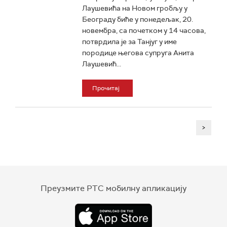
Лаушевића на Новом гробљу у
Београду биће у понедељак, 20.
новембра, са почетком у 14 часова,
потврдила је за Танјуг у име
породице његова супруга Анита
Лаушевић...
Прочитај
>
Преузмите РТС мобилну апликацију