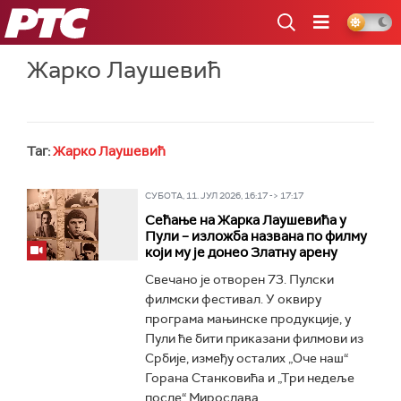
РТС
Жарко Лаушевић
Таг:
Жарко Лаушевић
СУБОТА, 11. ЈУЛ 2026, 16:17 -> 17:17
Сећање на Жарка Лаушевића у
Пули – изложба названа по филму
који му је донео Златну арену
Свечано је отворен 73. Пулски
филмски фестивал. У оквиру
програма мањинске продукције, у
Пули ће бити приказани филмови из
Србије, између осталих „Оче наш“
Горана Станковића и „Три недеље
после“ Мирослава...