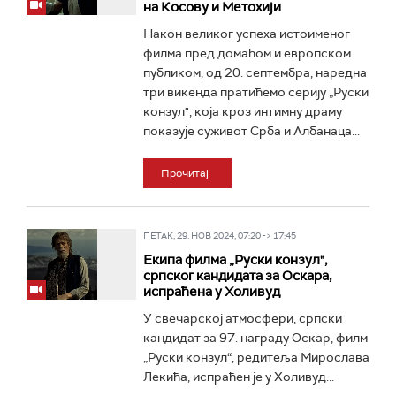
на Косову и Метохији
Након великог успеха истоименог
филма пред домаћом и европском
публиком, од 20. септембра, наредна
три викенда пратићемо серију „Руски
конзул", која кроз интимну драму
показује суживот Срба и Албанаца...
Прочитај
ПЕТАК, 29. НОВ 2024, 07:20 -> 17:45
Екипа филма „Руски конзул",
српског кандидата за Оскара,
испраћена у Холивуд
У свечарској атмосфери, српски
кандидат за 97. награду Оскар, филм
„Руски конзул“, редитеља Мирослава
Лекића, испраћен је у Холивуд...