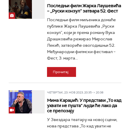
Последњи филм Жарка Лаушевића
– „Руски конзул” затвара 52. Фест
Последњи филм миљеника домаће
публике Жарка Лаушевића „Руски
конзул”, који је према роману Вука
Драшковића режирао Мирослав
Лекић, затвориће овогодишњи 52.
Међународни филмски фестивал –
Фест, 3. марта...
Прочитај
ЧЕТВРТАК, 23. НОВ 2023, 20:35 -> 20:38
Мима Караџић: У представи „То кад
ухвати не пушта“ људи ће лако да
се препозају
У Звездара театару на новој сцени,
нова представа „То кад увати не