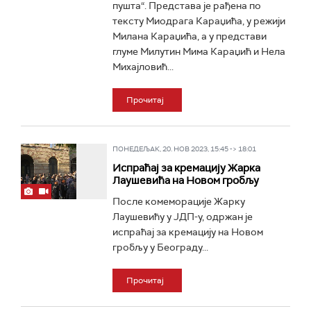
пушта“. Представа је рађена по
тексту Миодрага Караџића, у режији
Милана Караџића, а у представи
глуме Милутин Мима Караџић и Нела
Михајловић...
Прочитај
ПОНЕДЕЉАК, 20. НОВ 2023, 15:45 -> 18:01
Испраћај за кремацију Жарка
Лаушевића на Новом гробљу
После комеморације Жарку
Лаушевићу у ЈДП-у, одржан је
испраћај за кремацију на Новом
гробљу у Београду...
Прочитај