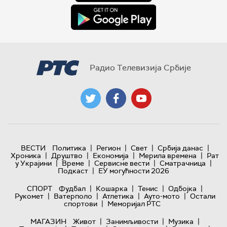
Радио Телевизија Србије
|
|
|
|
ВЕСТИ
Политика
Регион
Свет
Србија данас
|
|
|
|
Хроника
Друштво
Економија
Мерила времена
Рат
|
|
|
|
у Украјини
Време
Сервисне вести
Сматрачница
|
Подкаст
ЕУ могућности 2026
|
|
|
|
СПОРТ
Фудбал
Кошарка
Тенис
Одбојка
|
|
|
|
Рукомет
Ватерполо
Атлетика
Ауто-мото
Остали
|
спортови
Меморијал РТС
|
|
|
МАГАЗИН
Живот
Занимљивости
Музика