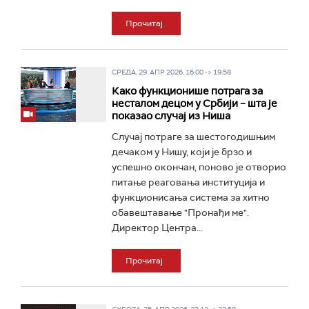
Прочитај
СРЕДА, 29. АПР 2026, 16:00 -> 19:58
Како функционише потрага за
несталом децом у Србији – шта је
показао случај из Ниша
Случај потраге за шестогодишњим
дечаком у Нишу, који је брзо и
успешно окончан, поново је отворио
питање реаговања институција и
функционисања система за хитно
обавештавање "Пронађи ме".
Директор Центра...
Прочитај