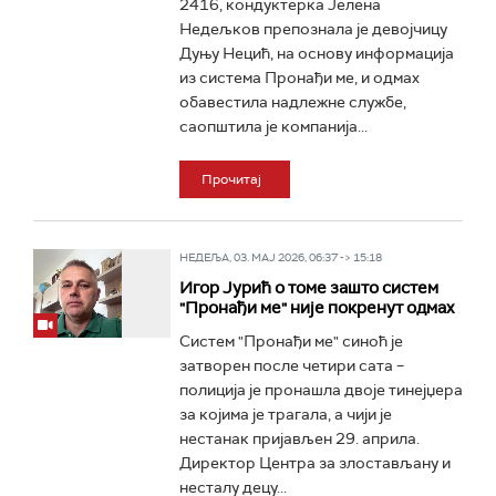
2416, кондуктерка Јелена
Недељков препознала је девојчицу
Дуњу Нецић, на основу информација
из система Пронађи ме, и одмах
обавестила надлежне службе,
саопштила је компанија...
Прочитај
НЕДЕЉА, 03. МАЈ 2026, 06:37 -> 15:18
Игор Јурић о томе зашто систем
"Пронађи ме" није покренут одмах
Систем "Пронађи ме" синоћ је
затворен после четири сата –
полиција је пронашла двоје тинејџера
за којима је трагала, а чији је
нестанак пријављен 29. априла.
Директор Центра за злостављану и
несталу децу...