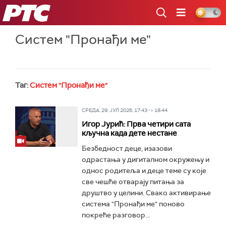
РТС
Систем "Пронађи ме"
Таг:
Систем "Пронађи ме"
СРЕДА, 29. ЈУЛ 2026, 17:43 -> 18:44
Игор Јурић: Прва четири сата
кључна када дете нестане
Безбедност деце, изазови
одрастања у дигиталном окружењу и
однос родитеља и деце теме су које
све чешће отварају питања за
друштво у целини. Свако активирање
система "Пронађи ме" поново
покреће разговор...