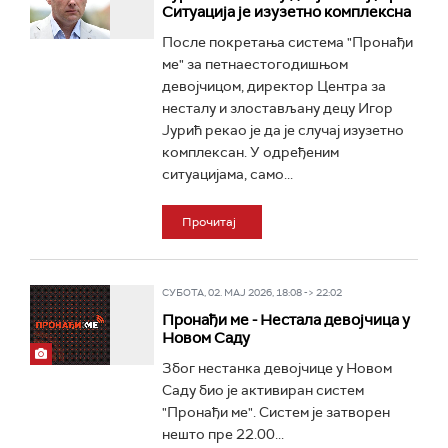
Ситуација је изузетно комплексна
После покретања система "Пронађи
ме" за петнаестогодишњом
девојчицом, директор Центра за
несталу и злостављану децу Игор
Јурић рекао је да је случај изузетно
комплексан. У одређеним
ситуацијама, само...
Прочитај
СУБОТА, 02. МАЈ 2026, 18:08 -> 22:02
Пронађи ме - Нестала девојчица у
Новом Саду
Због нестанка девојчице у Новом
Саду био је активиран систем
"Пронађи ме". Систем је затворен
нешто пре 22.00...