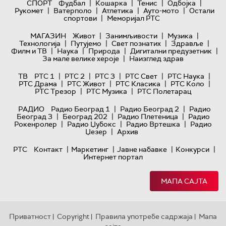
|
|
|
|
СПОРТ
Фудбал
Кошарка
Тенис
Одбојка
|
|
|
|
Рукомет
Ватерполо
Атлетика
Ауто-мото
Остали
|
спортови
Меморијал РТС
|
|
|
МАГАЗИН
Живот
Занимљивости
Музика
|
|
|
|
Технологијa
Путујемо
Свет познатих
Здравље
|
|
|
|
Филм и ТВ
Наука
Природа
Дигитални предузетник
|
За мале велике хероје
Наизглед здрав
|
|
|
|
|
ТВ
РТС 1
РТС 2
РТС 3
РТС Свет
РТС Наука
|
|
|
|
РТС Драма
РТС Живот
РТС Класика
РТС Коло
|
|
РТС Трезор
РТС Музика
РТС Полетарац
|
|
РАДИО
Радио Београд 1
Радио Београд 2
Радио
|
|
|
Београд 3
Београд 202
Радио Плетеница
Радио
|
|
|
Рокенролер
Радио Џубокс
Радио Вртешка
Радио
|
Џезер
Архив
|
|
|
|
РТС
Контакт
Маркетинг
Јавне набавке
Конкурси
Интернет портал
МАПА САЈТА
Приватност
Copyright
Правила употребе садржаја
Мапа
|
|
|