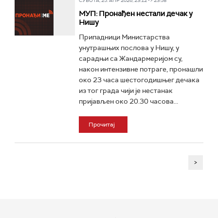
СУБОТА, 25. АПР 2026, 23:12 -> 23:58
МУП: Пронађен нестали дечак у
Нишу
Припадници Министарства
унутрашњих послова у Нишу, у
сарадњи са Жандармеријом су,
након интензивне потраге, пронашли
око 23 часа шестогодишњег дечака
из тог града чији је нестанак
пријављен око 20.30 часова...
Прочитај
>