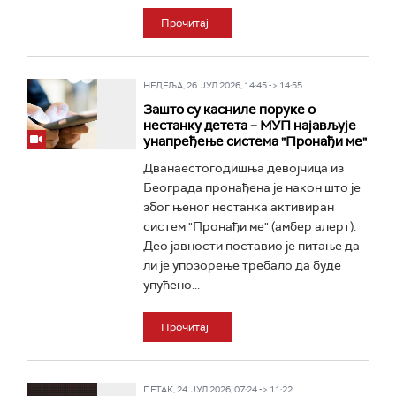
Прочитај
НЕДЕЉА, 26. ЈУЛ 2026, 14:45 -> 14:55
Зашто су касниле поруке о
нестанку детета – МУП најављује
унапређење система "Пронађи ме"
Дванаестогодишња девојчица из
Београда пронађена је након што је
због њеног нестанка активиран
систем "Пронађи ме" (амбер алерт).
Део јавности поставио је питање да
ли је упозорење требало да буде
упућено...
Прочитај
ПЕТАК, 24. ЈУЛ 2026, 07:24 -> 11:22