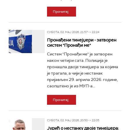
Прочитај
СУБОТА, 02. МАЈ 2026, 21:57 -> 22:24
Пронађени тинејџери - затворен
систем "Пронађи ме"
Систем "Пронађи ме" је затворен
након четири сата. Полиција је
пронашла двоје тинејџера за којима
је трагала, а чији је нестанак
пријављен 29. априла 2026. године,
саопштено је из МУП-а...
Прочитај
СУБОТА, 02. МАЈ 2026, 20:50 -> 22:05
Јурић о нестанку двоје тинејџера: