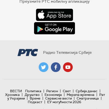
Преузмите РТС мобилну апликацију
Радио Телевизија Србије
|
|
|
|
ВЕСТИ
Политика
Регион
Свет
Србија данас
|
|
|
|
Хроника
Друштво
Економија
Мерила времена
Рат
|
|
|
|
у Украјини
Време
Сервисне вести
Сматрачница
|
Подкаст
ЕУ могућности 2026