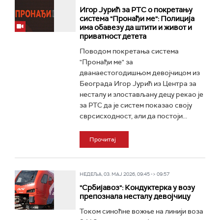
Игор Јурић за РТС о покретању
система "Пронађи ме": Полиција
има обавезу да штити и живот и
приватност детета
Поводом покретања система
"Пронађи ме" за
дванаестогодишњом девојчицом из
Београда Игор Јурић из Центра за
несталу и злостављану децу рекао је
за РТС да је систем показао своју
сврсисходност, али да постоји...
Прочитај
НЕДЕЉА, 03. МАЈ 2026, 09:45 -> 09:57
"Србијавоз": Кондуктерка у возу
препознала несталу девојчицу
Током синоћне вожње на линији воза