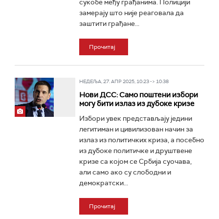
сукобе међу грађанима. Полицији
замерају што није реаговала да
заштити грађане...
Прочитај
НЕДЕЉА, 27. АПР 2025, 10:23 -> 10:38
Нови ДСС: Само поштени избори
могу бити излаз из дубоке кризе
Избори увек представљају једини
легитиман и цивилизован начин за
излаз из политичких криза, а посебно
из дубоке политичке и друштвене
кризе са којом се Србија суочава,
али само ако су слободни и
демократски...
Прочитај