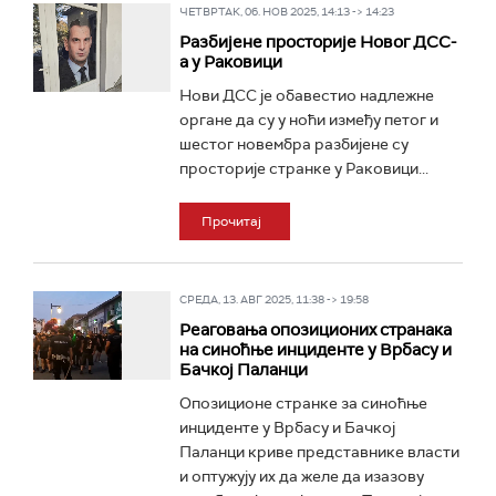
ЧЕТВРТАК, 06. НОВ 2025, 14:13 -> 14:23
Разбијене просторије Новог ДСС-
a у Раковици
Нови ДСС је обавестио надлежне
органе да су у ноћи између петог и
шестог новембра разбијене су
просторије странке у Раковици...
Прочитај
СРЕДА, 13. АВГ 2025, 11:38 -> 19:58
Реаговања опозиционих странака
на синоћње инциденте у Врбасу и
Бачкој Паланци
Опозиционе странке за синоћње
инциденте у Врбасу и Бачкој
Паланци криве представнике власти
и оптужују их да желе да изазову