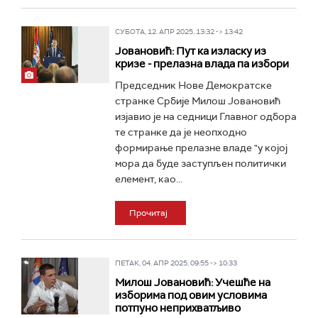
СУБОТА, 12. АПР 2025, 13:32 -> 13:42
Јовановић: Пут ка изласку из
кризе - прелазна влада па избори
Председник Нове Демократске
странке Србије Милош Јовановић
изјавио је на седници Главног одбора
те странке да је неопходно
формирање прелазне владе "у којој
мора да буде заступљен политички
елемент, као...
Прочитај
ПЕТАК, 04. АПР 2025, 09:55 -> 10:33
Милош Јовановић: Учешће на
изборима под овим условима
потпуно неприхватљиво