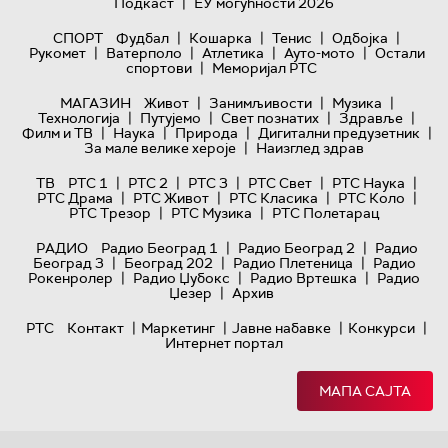
|
Подкаст
ЕУ могућности 2026
|
|
|
|
СПОРТ
Фудбал
Кошарка
Тенис
Одбојка
|
|
|
|
Рукомет
Ватерполо
Атлетика
Ауто-мото
Остали
|
спортови
Меморијал РТС
|
|
|
МАГАЗИН
Живот
Занимљивости
Музика
|
|
|
|
Технологијa
Путујемо
Свет познатих
Здравље
|
|
|
|
Филм и ТВ
Наука
Природа
Дигитални предузетник
|
За мале велике хероје
Наизглед здрав
|
|
|
|
|
ТВ
РТС 1
РТС 2
РТС 3
РТС Свет
РТС Наука
|
|
|
|
РТС Драма
РТС Живот
РТС Класика
РТС Коло
|
|
РТС Трезор
РТС Музика
РТС Полетарац
|
|
РАДИО
Радио Београд 1
Радио Београд 2
Радио
|
|
|
Београд 3
Београд 202
Радио Плетеница
Радио
|
|
|
Рокенролер
Радио Џубокс
Радио Вртешка
Радио
|
Џезер
Архив
|
|
|
|
РТС
Контакт
Маркетинг
Јавне набавке
Конкурси
Интернет портал
МАПА САЈТА