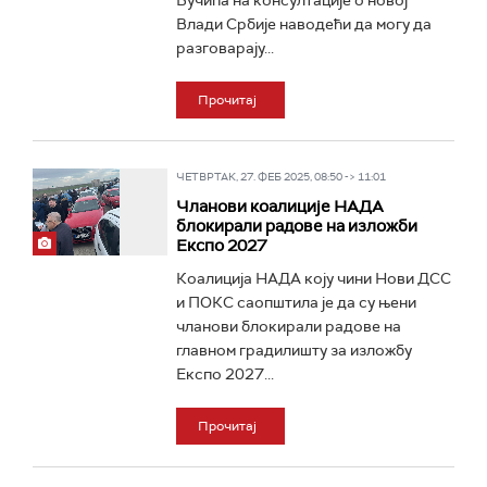
Вучића на консултације о новој
Влади Србије наводећи да могу да
разговарају...
Прочитај
ЧЕТВРТАК, 27. ФЕБ 2025, 08:50 -> 11:01
Чланови коалиције НАДА
блокирали радове на изложби
Експо 2027
Коалиција НАДА коју чини Нови ДСС
и ПОКС саопштила је да су њени
чланови блокирали радове на
главном градилишту за изложбу
Eкспо 2027...
Прочитај