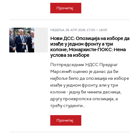
Прочитај
НЕДЕЉА, 26. АПР 2026, 17:33 -> 18:05
Нови ДСС: Опозиција на изборе да
изађе у једном фронту а три
колоне; Монархисти-ПОКС: Нема
услова за изборе
Потпредседник НДСС Предраг
Марсенић оценио је данас да би
најбоље било да опозиција на изборе
изађе у једном фронту, али у три
колоне - једну би чинила десница,
другу проевропска опозиција, а
трећу студенти...
Прочитај