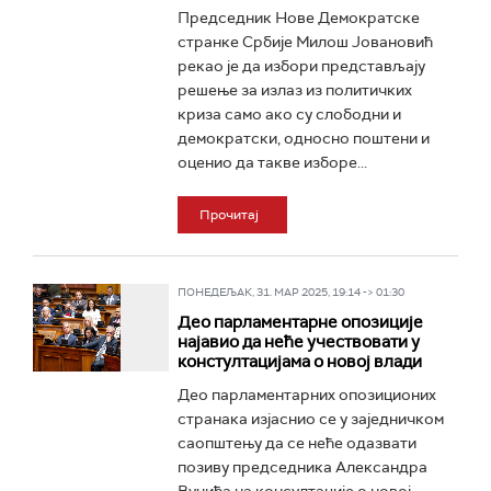
Председник Нове Демократске
странке Србије Милош Јовановић
рекао је да избори представљају
решење за излаз из политичких
криза само ако су слободни и
демократски, односно поштени и
оценио да такве изборе...
Прочитај
ПОНЕДЕЉАК, 31. МАР 2025, 19:14 -> 01:30
Део парламентарне опозиције
најавио да неће учествовати у
констултацијама о новој влади
Део парламентарних опозиционих
странака изјаснио се у заједничком
саопштењу да се неће одазвати
позиву председника Александра