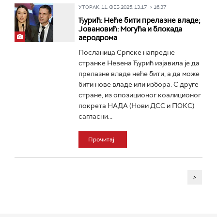
УТОРАК, 11. ФЕБ 2025, 13:17 -> 16:37
Ђурић: Неће бити прелазне владе;
Јовановић: Могућа и блокада
аеродрома
Посланица Српске напредне
странке Невена Ђурић изјавила је да
прелазне владе неће бити, а да може
бити нове владе или избора. С друге
стране, из опозиционог коалиционог
покрета НАДА (Нови ДСС и ПОКС)
сагласни...
Прочитај
>