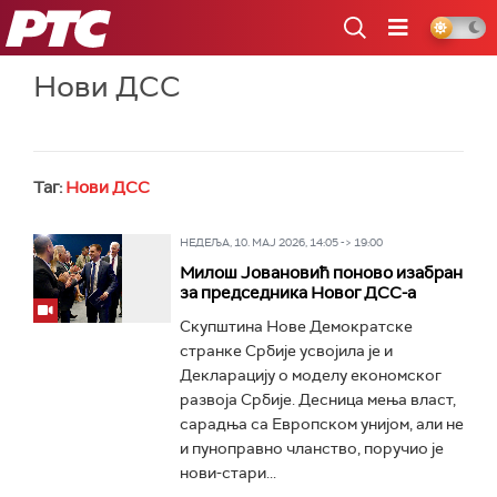
РТС
Нови ДСС
Таг:
Нови ДСС
НЕДЕЉА, 10. МАЈ 2026, 14:05 -> 19:00
Милош Јовановић поново изабран
за председника Новог ДСС-а
Скупштина Нове Демократске
странке Србије усвојила је и
Декларацију о моделу економског
развоја Србије. Десница мења власт,
сарадња са Европском унијом, али не
и пуноправно чланство, поручио је
нови-стари...