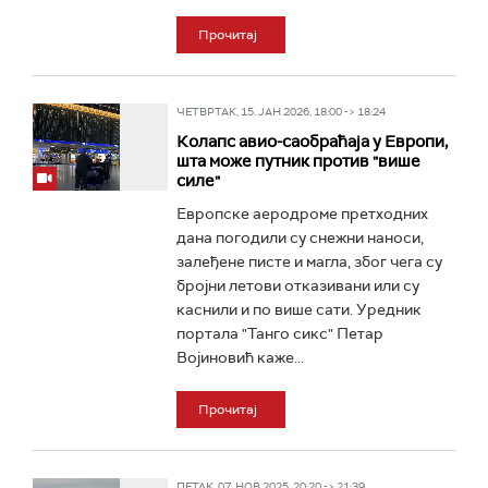
Прочитај
ЧЕТВРТАК, 15. ЈАН 2026, 18:00 -> 18:24
Колапс авио-саобраћаја у Европи,
шта може путник против "више
силе"
Европске аеродроме претходних
дана погодили су снежни наноси,
залеђене писте и магла, због чега су
бројни летови отказивани или су
каснили и по више сати. Уредник
портала "Танго сикс" Петар
Војиновић каже...
Прочитај
ПЕТАК, 07. НОВ 2025, 20:20 -> 21:39