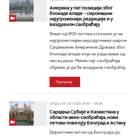
Америка у пат позицији због
блокаде владе – сиромашни
најугроженији, редукције и у
ваздушном саобраћају
Више од 800 летова отказано је на
најпрометнијим аеродромима широм
Сједињених Америчких Држава због
блокаде владе која не ради више од
месец дана. Министар саобраћаја
објавио је да ће ваздушни саобраћај...
Прочитај
СРЕДА, 24. СЕП 2025, 05:50 -> 08:38
Сарадња Србије и Казахстана у
области авио-саобраћаја, нови
летови повезују Београд и Астану
Директним летом од Београда до