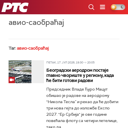
РТС
авио-саобраћај
Таг:
авио-саобраћај
ПЕТАК, 17. ЈУЛ 2026, 19:30 -> 20:05
Београдски аеродром постаје
главно чвориште у региону, када
ће бити готови радови
Председник Владе Ђуро Мацут
обишао је радове на аеродрому
"Никола Тесла” и рекао да ће добити
три нова гејта до изложбе Експо
2027. "Ер Србија" је ове године
повећала флоту са четири летелице,
тако да...