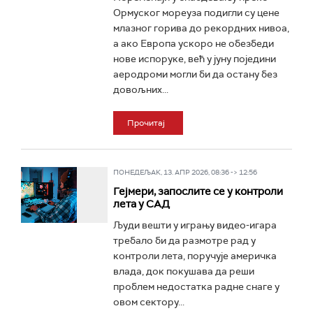
Ормуског мореуза подигли су цене
млазног горива до рекордних нивоа,
а ако Европа ускоро не обезбеди
нове испоруке, већ у јуну поједини
аеродроми могли би да остану без
довољних...
Прочитај
ПОНЕДЕЉАК, 13. АПР 2026, 08:36 -> 12:56
Гејмери, запослите се у контроли
лета у САД
Људи вешти у игрању видео-игара
требало би да размотре рад у
контроли лета, поручује америчка
влада, док покушава да реши
проблем недостатка радне снаге у
овом сектору...