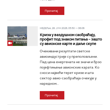
Прочитај
НЕДЕЉА, 28. ЈУН 2026, 05:50 -> 06:06
Криза у ваздушном саобраћају,
профит под знаком питања – зашто
су авионске карте и даље скупе
Очекивани резултати светске
авиоиндустрије су преполовљени.
Пад цена енергената не значи и брзо
појефтињење авионских карата. Ко
сноси највећи терет кризе и шта
сектор авио-саобраћаја очекује у
наредном...
Прочитај