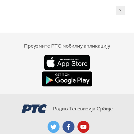
>
Преузмите РТС мобилну апликацију
Радио Телевизија Србије