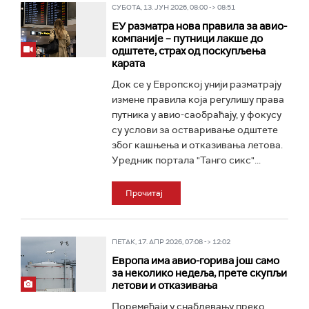
СУБОТА, 13. ЈУН 2026, 08:00 -> 08:51
ЕУ разматра нова правила за авио-
компаније – путници лакше до
одштете, страх од поскупљења
карата
Док се у Европској унији разматрају
измене правила која регулишу права
путника у авио-саобраћају, у фокусу
су услови за остваривање одштете
због кашњења и отказивања летова.
Уредник портала "Танго сикс"...
Прочитај
ПЕТАК, 17. АПР 2026, 07:08 -> 12:02
Европа има авио-горива још само
за неколико недеља, прете скупљи
летови и отказивања
Поремећаји у снабдевању преко