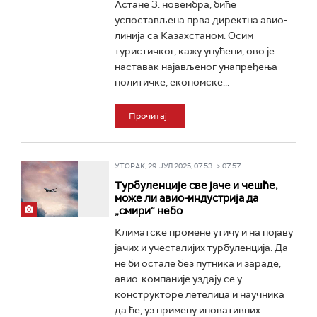
Астане 3. новембра, биће
успостављена прва директна авио-
линија са Казахстаном. Осим
туристичког, кажу упућени, ово је
наставак најављеног унапређења
политичке, економске...
Прочитај
УТОРАК, 29. ЈУЛ 2025, 07:53 -> 07:57
Турбуленције све јаче и чешће,
може ли авио-индустрија да
„смири“ небо
Климатске промене утичу и на појаву
јачих и учесталијих турбуленција. Да
не би остале без путника и зараде,
авио-компаније уздају се у
конструкторе летелица и научника
да ће, уз примену иновативних