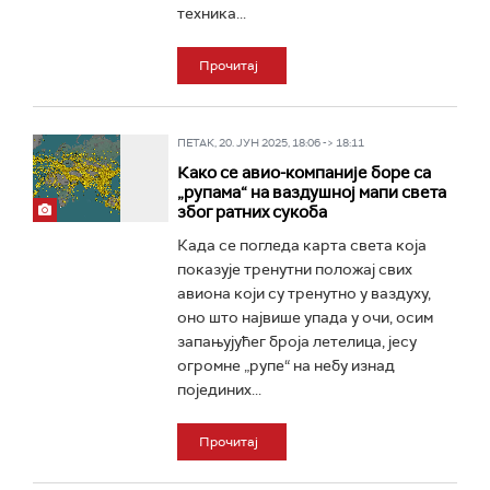
техника...
Прочитај
ПЕТАК, 20. ЈУН 2025, 18:06 -> 18:11
Како се авио-компаније боре са
„рупама“ на ваздушној мапи света
због ратних сукоба
Када се погледа карта света која
показује тренутни положај свих
авиона који су тренутно у ваздуху,
оно што највише упада у очи, осим
запањујућег броја летелица, јесу
огромне „рупе“ на небу изнад
појединих...
Прочитај