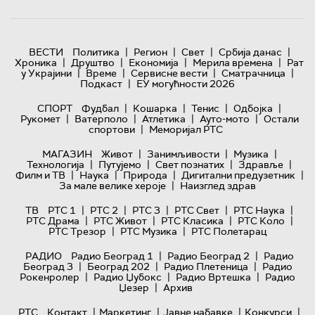
|
|
|
|
ВЕСТИ
Политика
Регион
Свет
Србија данас
|
|
|
|
Хроника
Друштво
Економија
Мерила времена
Рат
|
|
|
|
у Украјини
Време
Сервисне вести
Сматрачница
|
Подкаст
ЕУ могућности 2026
|
|
|
|
СПОРТ
Фудбал
Кошарка
Тенис
Одбојка
|
|
|
|
Рукомет
Ватерполо
Атлетика
Ауто-мото
Остали
|
спортови
Меморијал РТС
|
|
|
МАГАЗИН
Живот
Занимљивости
Музика
|
|
|
|
Технологијa
Путујемо
Свет познатих
Здравље
|
|
|
|
Филм и ТВ
Наука
Природа
Дигитални предузетник
|
За мале велике хероје
Наизглед здрав
|
|
|
|
|
ТВ
РТС 1
РТС 2
РТС 3
РТС Свет
РТС Наука
|
|
|
|
РТС Драма
РТС Живот
РТС Класика
РТС Коло
|
|
РТС Трезор
РТС Музика
РТС Полетарац
|
|
РАДИО
Радио Београд 1
Радио Београд 2
Радио
|
|
|
Београд 3
Београд 202
Радио Плетеница
Радио
|
|
|
Рокенролер
Радио Џубокс
Радио Вртешка
Радио
|
Џезер
Архив
|
|
|
|
РТС
Контакт
Маркетинг
Јавне набавке
Конкурси