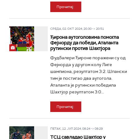
Прочитај
СРЕДА, 02. ОКТ 2024, 20:30 -> 20:51
Ђирона аутоголовима помогла
Фејнорду да победи, Аталанта
рутински против Шахтјора
Фудбалери Ђироне поражени су од
Фејнорда у другом колу Лиге
шампиона, резултатом 3:2. Шпански
тим је постигао два аутогола.
Аталанта је рутински победила
Шахтјор резултатом 3:0...
Прочитај
ПЕТАК, 12. ЈУЛ 2024, 08:24 -> 08:29
ТСЦ савладао Шахтјор у