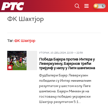
РТС
ФК Шахтјор
Таг:
ФК Шахтјор
УТОРАК, 10. ДЕЦ 2024, 22:33 -> 22:59
Победа Бајера против Интера у
Леверкузену, Бајернов трећи
тријумф у низу у Лиги шампиона
Фудбалери Бајер Леверкузен
победили су Интер минималним
резултатом у шестом колу Лиге
шампиона. Бајерн Минхен је на
гостовању победио украјински
Шахтјор резултатом 5:1...