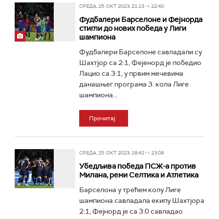
СРЕДА, 25. ОКТ 2023, 21:13 -> 22:40
Фудбалери Барселоне и Фејнорда
стигли до нових победа у Лиги
шампиона
Фудбалери Барселоне савладали су
Шахтјор са 2:1, Фејенорд је победио
Лацио са 3:1, у првим мечевима
данашњег програма 3. кола Лиге
шампиона...
Прочитај
СРЕДА, 25. ОКТ 2023, 18:42 -> 23:08
Убедљива победа ПСЖ-а против
Милана, реми Селтика и Атлетика
Барселона у трећем колу Лиге
шампиона савладала екипу Шахтјора
2:1, Фејнорд је са 3:0 савладао