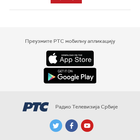
Преузмите РТС мобилну апликацију
Радио Телевизија Србије