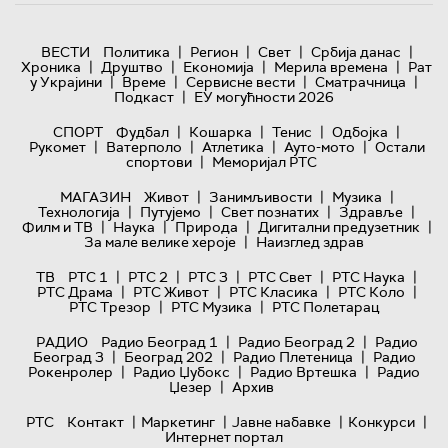
|
|
|
|
ВЕСТИ
Политика
Регион
Свет
Србија данас
|
|
|
|
Хроника
Друштво
Економија
Мерила времена
Рат
|
|
|
|
у Украјини
Време
Сервисне вести
Сматрачница
|
Подкаст
ЕУ могућности 2026
|
|
|
|
СПОРТ
Фудбал
Кошарка
Тенис
Одбојка
|
|
|
|
Рукомет
Ватерполо
Атлетика
Ауто-мото
Остали
|
спортови
Меморијал РТС
|
|
|
МАГАЗИН
Живот
Занимљивости
Музика
|
|
|
|
Технологијa
Путујемо
Свет познатих
Здравље
|
|
|
|
Филм и ТВ
Наука
Природа
Дигитални предузетник
|
За мале велике хероје
Наизглед здрав
|
|
|
|
|
ТВ
РТС 1
РТС 2
РТС 3
РТС Свет
РТС Наука
|
|
|
|
РТС Драма
РТС Живот
РТС Класика
РТС Коло
|
|
РТС Трезор
РТС Музика
РТС Полетарац
|
|
РАДИО
Радио Београд 1
Радио Београд 2
Радио
|
|
|
Београд 3
Београд 202
Радио Плетеница
Радио
|
|
|
Рокенролер
Радио Џубокс
Радио Вртешка
Радио
|
Џезер
Архив
|
|
|
|
РТС
Контакт
Маркетинг
Јавне набавке
Конкурси
Интернет портал