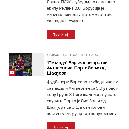
Лацио. ПСЖ је убедљиво савладао
екипу Милана 3:0, Борусија је
минималним резултатом у гостима
савладала Њукасл...
Прочитај
УТОРАК, 19. СЕП 2023, 23:44 -> 23:57
"Петарда" Барселоне против
Антверпена, Порто бољи од
Шахтјора
Фудбалери Барселоне убедљиво су
савладали Антверпен са 5:0 у првом
колу Групе Х Лиге шампиона, у истој
скупини Порто је био бољи од
Шахтјора са 3:1, а сви голови
постигнути су у првом полувремену...
Прочитај