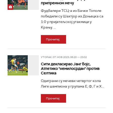
припремном мечу
Фудбалери ТСЦ-а из Бачке Тополе
победили су Шахтјор из Доњецка са
1:0 у пријатељској утакмици у
Крању. ...
Прочитај
УТОРАК, 07. НОВ 2023, 06:20 -> 23:02
Сити декласирао Јанг бојс,
Атлетико "немилосрдан" против
Селтика
Одиграни су мечеви четвртог кола
Лиге шампиона у групама Е, Ф, Г и Х...
Прочитај