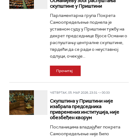
Османијеву због распуштања
скупштине у Приштини
Парламентарна група Покрета
Самоопредељење поднела је
уставном суду у Приштини тужбу на
декрет председнице Вјосе Османи о
распуштању централне скупштине,
тврдећи да се ради о неуставној
одлуци, очекује...
Прочитај
ЧЕТВРТАК, 05. МАР 2026, 23:31 -> 00:33
Скупштина у Приштини није
изабрала председника
привремених институција, није
обезбеђен кворум
Посланицима владајућег покрета
Самоопредељење није било