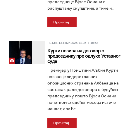
председнице Вјосе Османи о
распуштању скупштине, а тиме и...
Прочитај
ПЕТАК, 13. МАР 2026, 18:35 -> 18:52
Курти позива на договор о
председнику пре одлуке Уставног
суда
Премијер у Приштини Аљбин Курти
позвао је лидере главних
опозиционих странака Албанаца на
састанак ради договора о будућем
председнику, пошто Вјоси Османи
почетком следећег месеца истиче
мандат, али ће...
Прочитај