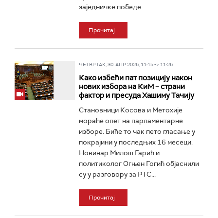
заједничке победе...
Прочитај
ЧЕТВРТАК, 30. АПР 2026, 11:15 -> 11:26
Како избећи пат позицију након
нових избора на КиМ – страни
фактор и пресуда Хашиму Тачију
Становници Косова и Метохије
мораће опет на парламентарне
изборе. Биће то чак пето гласање у
покрајини у последњих 16 месеци.
Новинар Милош Гарић и
политиколог Огњен Гогић објаснили
су у разговору за РТС...
Прочитај