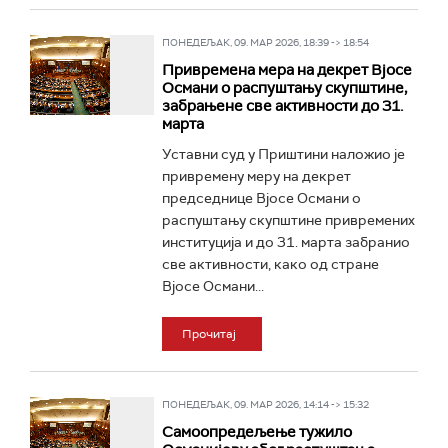
ПОНЕДЕЉАК, 09. МАР 2026, 18:39 -> 18:54
Привремена мера на декрет Вјосе
Османи о распуштању скупштине,
забрањене све активности до 31.
марта
Уставни суд у Приштини наложио је
привремену меру на декрет
председнице Вјосе Османи о
распуштању скупштине привремених
институција и до 31. марта забранио
све активности, како од стране
Вјосе Османи...
Прочитај
ПОНЕДЕЉАК, 09. МАР 2026, 14:14 -> 15:32
Самоопредељење тужило