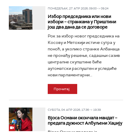
ПОНЕДЕЉАК, 27. АПР 2026, 09:00 -> 09:24
Избор председника или нови
избори – странкама у Приштини
још два дана да се договоре
Рок за избор новог председника на
Косову и Метохији истиче сутра у
поноћ, а уколико странке Албанаца
не пронађу решење, садашњи сазив
централне скупштине биће
аутоматски распуштен и уследиће
нови парламентарни...
Прочитај
СУБОТА, 04. АПР 2026, 17:36 -> 19:39
Вјоса Османи окончала мандат –
предата дужност Албуљени Хаџију