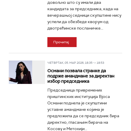
довољно што су имали два
кандидата за председника, када на
вечерашњој седници скупштине нису
успели да обезбеде кворум од
двотрећинске посланичке...
Прочитај
ЧЕТВРТАК, 05. МАР 2026, 18:35 -> 18:53
Османи позвала странке да
подрже амандмане за директан
избор председника
Председница привремених
приштинских институција Вјоса
Османи поднела је скупштини
уставне амандмане којима је
предложила да се председник бира
директно, гласањем бирача на
Косову и Метохији...