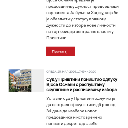
Вјоса Османи предала је
председничку дужност председници
парламента Албуљени Хаџију, која ће
је обављати у статусу вршиоца
дужности до избора нове личности
на тој позицији централне власти у
Приштини...
Прочитај
СРЕДА, 25. МАР 2026, 17:45 -> 20:20
Суд у Приштини поништио одлуку
Вјосе Османи о распуштању
скупштине и расписивању избора
Уставни суд у Приштини одлучио је
да централној скупштини дâ рок од
34 дана да изабере новог
председника и истовремено
поништи декрет одлазеће