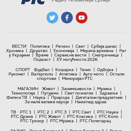
|
|
|
|
ВЕСТИ
Политика
Регион
Свет
Србија данас
|
|
|
|
Хроника
Друштво
Економија
Мерила времена
Рат
|
|
|
|
у Украјини
Време
Сервисне вести
Сматрачница
|
Подкаст
ЕУ могућности 2026
|
|
|
|
СПОРТ
Фудбал
Кошарка
Тенис
Одбојка
|
|
|
|
Рукомет
Ватерполо
Атлетика
Ауто-мото
Остали
|
спортови
Меморијал РТС
|
|
|
МАГАЗИН
Живот
Занимљивости
Музика
|
|
|
|
Технологијa
Путујемо
Свет познатих
Здравље
|
|
|
|
Филм и ТВ
Наука
Природа
Дигитални предузетник
|
За мале велике хероје
Наизглед здрав
|
|
|
|
|
ТВ
РТС 1
РТС 2
РТС 3
РТС Свет
РТС Наука
|
|
|
|
РТС Драма
РТС Живот
РТС Класика
РТС Коло
|
|
РТС Трезор
РТС Музика
РТС Полетарац