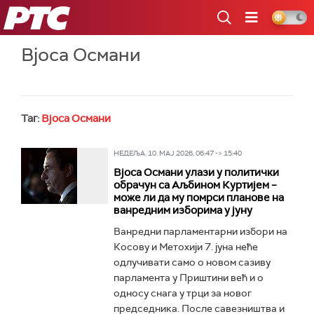
РТС
Вјоса Османи
Таг:
Вјоса Османи
НЕДЕЉА, 10. МАЈ 2026, 06:47 -> 15:40
Вјоса Османи улази у политички
обрачун са Аљбином Куртијем –
може ли да му помрси планове на
ванредним изборима у јуну
Ванредни парламентарни избори на
Косову и Метохији 7. јуна неће
одлучивати само о новом сазиву
парламента у Приштини већ и о
односу снага у трци за новог
председника. После савезништва и