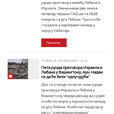
рунда преговора између Либана и
Израела. Званичници две земље
негирају тврдње САД да се ИДФ
повукла са југа Либана. Три особе
страдале у најновијем нападу у
округу Набатија...
Прочитај
УТОРАК, 23. ЈУН 2026, 05:45 -> 21:10
Пета рунда преговора Израела и
Либана у Вашингтону; Аун: Надам
се да ће бити “одлучујућа”
Док се очекује почетак нове рунде
преговора Израела и Либана у
Вашингтону, медији јављају да су две
особе погинуле у израелском нападу
на југу Либана. Хезболах тврди да је
реч о "очигледном кршењу"