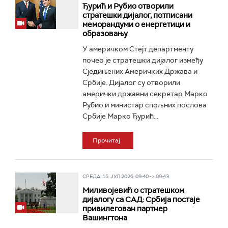
Ђурић и Рубио отворили
стратешки дијалог, потписани
меморандуми о енергетици и
образовању
У америчком Стејт департменту
почео је стратешки дијалог између
Сједињених Америчких Држава и
Србије. Дијалог су отворили
амерички државни секретар Марко
Рубио и министар спољних послова
Србије Марко Ђурић...
Прочитај
СРЕДА, 15. ЈУЛ 2026, 09:40 -> 09:43
Миливојевић о стратешком
дијалогу са САД: Србија постаје
привилегован партнер
Вашингтона