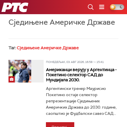
РТС
Сједињене Америчке Државе
Таг:
Сједињене Америчке Државе
ПОНЕДЕЉАК, 03. АВГ 2026, 16:58 -> 15:41
Американци верују у Аргентинца -
Покетино селектор САД до
Мундијала 2030.
Аргентински тренер Маурисио
Покетино остаје селектор
репрезентације Сједињених
Америчких Држава до 2030. године,
саопштио је Фудбалски савез САД...