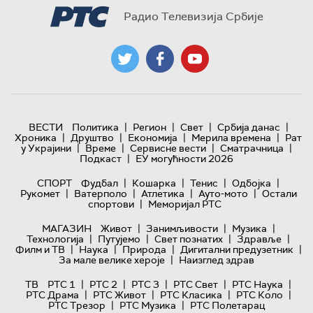
Радио Телевизија Србије
|
|
|
|
ВЕСТИ
Политика
Регион
Свет
Србија данас
|
|
|
|
Хроника
Друштво
Економија
Мерила времена
Рат
|
|
|
|
у Украјини
Време
Сервисне вести
Сматрачница
|
Подкаст
ЕУ могућности 2026
|
|
|
|
СПОРТ
Фудбал
Кошарка
Тенис
Одбојка
|
|
|
|
Рукомет
Ватерполо
Атлетика
Ауто-мото
Остали
|
спортови
Меморијал РТС
|
|
|
МАГАЗИН
Живот
Занимљивости
Музика
|
|
|
|
Технологијa
Путујемо
Свет познатих
Здравље
|
|
|
|
Филм и ТВ
Наука
Природа
Дигитални предузетник
|
За мале велике хероје
Наизглед здрав
|
|
|
|
|
ТВ
РТС 1
РТС 2
РТС 3
РТС Свет
РТС Наука
|
|
|
|
РТС Драма
РТС Живот
РТС Класика
РТС Коло
|
|
РТС Трезор
РТС Музика
РТС Полетарац