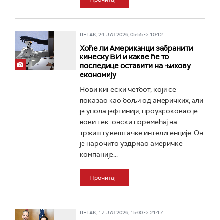
Прочитај
ПЕТАК, 24. ЈУЛ 2026, 05:55 -> 10:12
Хоће ли Американци забранити
кинеску ВИ и какве ће то
последице оставити на њихову
економију
Нови кинески четбот, који се
показао као бољи од америчких, али
је упола јефтинији, проузроковао је
нови тектонски поремећај на
тржишту вештачке интелигенције. Он
је нарочито уздрмао америчке
компаније...
Прочитај
ПЕТАК, 17. ЈУЛ 2026, 15:00 -> 21:17