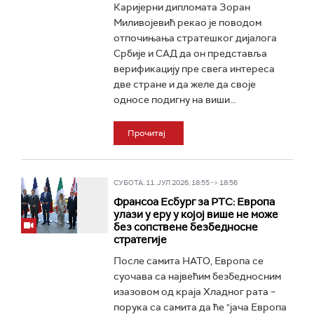
Каријерни дипломата Зоран
Миливојевић рекао је поводом
отпочињања стратешког дијалога
Србије и САД да он представља
верификацију пре свега интереса
две стране и да желе да своје
односе подигну на виши...
Прочитај
СУБОТА, 11. ЈУЛ 2026, 18:55 -> 18:56
Франсоа Есбург за РТС: Европа
улази у еру у којој више не може
без сопствене безбедносне
стратегије
После самита НАТО, Европа се
суочава са највећим безбедносним
изазовом од краја Хладног рата –
порука са самита да ће "јача Европа