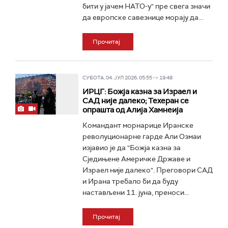
бити у јачем НАТО-у" пре свега значи
да европске савезнице морају да...
Прочитај
СУБОТА, 04. ЈУЛ 2026, 05:55 -> 19:48
ИРЦГ: Божја казна за Израел и
САД није далеко; Техеран се
опрашта од Алија Хамнеија
Командант морнарице Иранске
револуционарне гарде Али Озмаи
изјавио је да "Божја казна за
Сједињене Америчке Државе и
Израел није далеко". Преговори САД
и Ирана требало би да буду
настављени 11. јуна, преноси...
Прочитај