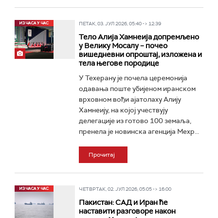
ПЕТАК, 03. ЈУЛ 2026, 05:40 -> 12:39
Тело Алија Хамнеија допремљено
у Велику Мосалу – почео
вишедневни опроштај, изложена и
тела његове породице
У Техерану је почела церемонија
одавања поште убијеном иранском
врховном вођи ајатолаху Алију
Хамнеију, на којој учествују
делегације из готово 100 земаља,
пренела је новинска агенција Мехр...
Прочитај
ЧЕТВРТАК, 02. ЈУЛ 2026, 05:05 -> 16:00
Пакистан: САД и Иран ће
наставити разговоре након