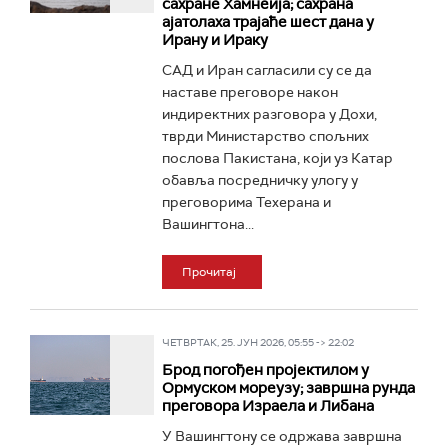
сахране Хамнеија; сахрана
ајатолаха трајаће шест дана у
Ирану и Ираку
САД и Иран сагласили су се да
наставе преговоре након
индиректних разговора у Дохи,
тврди Министарство спољних
послова Пакистана, који уз Катар
обавља посредничку улогу у
преговорима Техерана и
Вашингтона...
Прочитај
ЧЕТВРТАК, 25. ЈУН 2026, 05:55 -> 22:02
Брод погођен пројектилом у
Ормуском мореузу; завршна рунда
преговора Израела и Либана
У Вашингтону се одржава завршна