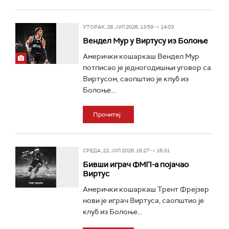
УТОРАК, 28. ЈУЛ 2026, 13:59 -> 14:03
Вендел Мур у Виртусу из Болоње
Амерички кошаркаш Вендел Мур
потписао је једногодишњи уговор са
Виртусом, саопштио је клуб из
Болоње...
Прочитај
СРЕДА, 22. ЈУЛ 2026, 16:27 -> 16:31
Бивши играч ФМП-а појачао
Виртус
Амерички кошаркаш Трент Фрејзер
нови је играч Виртуса, саопштио је
клуб из Болоње...