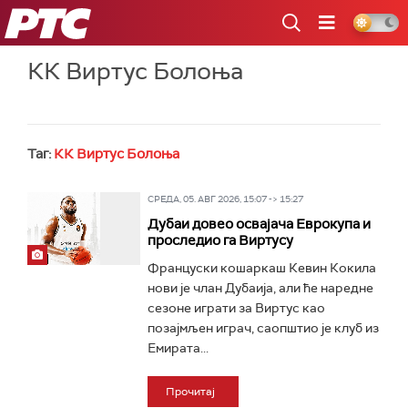
РТС
КК Виртус Болоња
Таг:
КК Виртус Болоња
СРЕДА, 05. АВГ 2026, 15:07 -> 15:27
Дубаи довео освајача Еврокупа и
проследио га Виртусу
Француски кошаркаш Кевин Кокила
нови је члан Дубаија, али ће наредне
сезоне играти за Виртус као
позајмљен играч, саопштио је клуб из
Емирата...
Прочитај