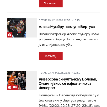
Прочитај
ПЕТАК, 19. ЈУН 2026, 12:55 -> 16:15
Алекс Мумбру на клупи Виртуса
Шпански тренер Алекс Мумбру нови
је тренер Виртус Болоње, саопштио
је италијански клуб...
Прочитај
ПЕТАК, 03. АПР 2026, 22:31 -> 22:51
Риверсова симултанка у Болоњи,
Олимпијакос се изједначио са
Фенером
Кошаркаши Валенсије победили су у
Болоњи екипу Виртуса резултатом
94:81 (22:20, 22:23, 27:20, 23:18), док