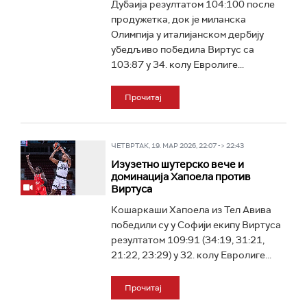
Дубаија резултатом 104:100 после
продужетка, док је миланска
Олимпија у италијанском дербију
убедљиво победила Виртус са
103:87 у 34. колу Евролиге...
Прочитај
ЧЕТВРТАК, 19. МАР 2026, 22:07 -> 22:43
Изузетно шутерско вече и
доминација Хапоела против
Виртуса
Кошаркаши Хапоела из Тел Авива
победили су у Софији екипу Виртуса
резултатом 109:91 (34:19, 31:21,
21:22, 23:29) у 32. колу Евролиге...
Прочитај