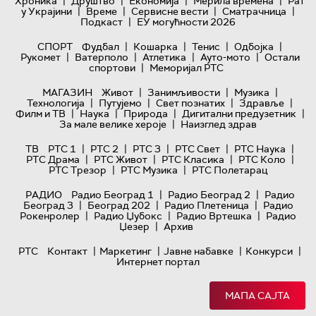
|
|
|
|
Хроника
Друштво
Економија
Мерила времена
Рат
|
|
|
|
у Украјини
Време
Сервисне вести
Сматрачница
|
Подкаст
ЕУ могућности 2026
|
|
|
|
СПОРТ
Фудбал
Кошарка
Тенис
Одбојка
|
|
|
|
Рукомет
Ватерполо
Атлетика
Ауто-мото
Остали
|
спортови
Меморијал РТС
|
|
|
МАГАЗИН
Живот
Занимљивости
Музика
|
|
|
|
Технологијa
Путујемо
Свет познатих
Здравље
|
|
|
|
Филм и ТВ
Наука
Природа
Дигитални предузетник
|
За мале велике хероје
Наизглед здрав
|
|
|
|
|
ТВ
РТС 1
РТС 2
РТС 3
РТС Свет
РТС Наука
|
|
|
|
РТС Драма
РТС Живот
РТС Класика
РТС Коло
|
|
РТС Трезор
РТС Музика
РТС Полетарац
|
|
РАДИО
Радио Београд 1
Радио Београд 2
Радио
|
|
|
Београд 3
Београд 202
Радио Плетеница
Радио
|
|
|
Рокенролер
Радио Џубокс
Радио Вртешка
Радио
|
Џезер
Архив
|
|
|
|
РТС
Контакт
Маркетинг
Јавне набавке
Конкурси
Интернет портал
МАПА САЈТА