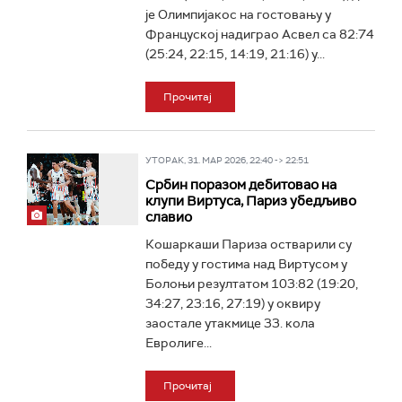
је Олимпијакос на гостовању у
Француској надиграо Асвел са 82:74
(25:24, 22:15, 14:19, 21:16) у...
Прочитај
УТОРАК, 31. МАР 2026, 22:40 -> 22:51
Србин поразом дебитовао на
клупи Виртуса, Париз убедљиво
славио
Кошаркаши Париза остварили су
победу у гостима над Виртусом у
Болоњи резултатом 103:82 (19:20,
34:27, 23:16, 27:19) у оквиру
заостале утакмице 33. кола
Евролиге...
Прочитај