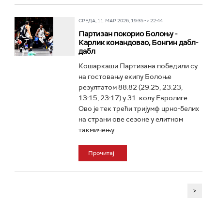
СРЕДА, 11. МАР 2026, 19:35 -> 22:44
Партизан покорио Болоњу -
Карлик командовао, Бонгин дабл-
дабл
Кошаркаши Партизана победили су
на гостовању екипу Болоње
резултатом 88:82 (29:25, 23:23,
13:15, 23:17) у 31. колу Евролиге.
Ово је тек трећи тријумф црно-белих
на страни ове сезоне у елитном
такмичењу...
Прочитај
>