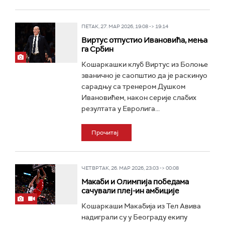
ПЕТАК, 27. МАР 2026, 19:08 -> 19:14
Виртус отпустио Ивановића, мења
га Србин
Кошаркашки клуб Виртус из Болоње
званично је саопштио да је раскинуо
сарадњу са тренером Душком
Ивановићем, након серије слабих
резултата у Евролига...
Прочитај
ЧЕТВРТАК, 26. МАР 2026, 23:03 -> 00:08
Макаби и Олимпија победама
сачували плеј-ин амбиције
Кошаркаши Макабија из Тел Авива
надиграли су у Београду екипу