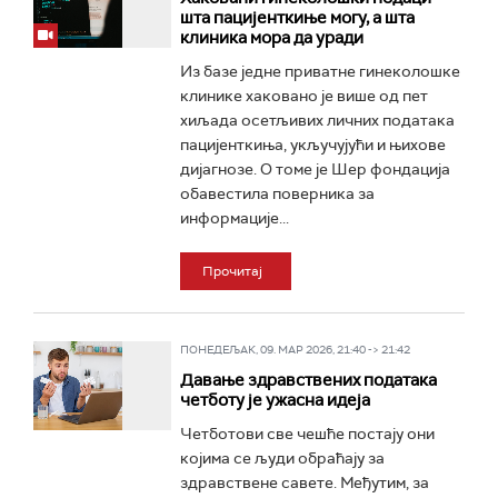
шта пацијенткиње могу, а шта
клиника мора да уради
Из базе једне приватне гинеколошке
клинике хаковано је више од пет
хиљада осетљивих личних података
пацијенткиња, укључујући и њихове
дијагнозе. О томе је Шер фондација
обавестила поверника за
информације...
Прочитај
ПОНЕДЕЉАК, 09. МАР 2026, 21:40 -> 21:42
Давање здравствених података
четботу је ужасна идеја
Четботови све чешће постају они
којима се људи обраћају за
здравствене савете. Међутим, за