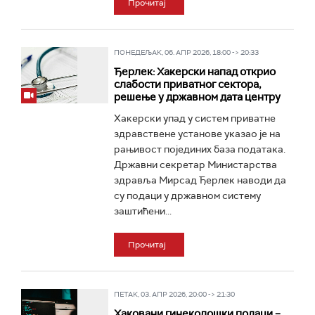
Прочитај
ПОНЕДЕЉАК, 06. АПР 2026, 18:00 -> 20:33
Ђерлек: Хакерски напад открио
слабости приватног сектора,
решење у државном дата центру
Хакерски упад у систем приватне
здравствене установе указао је на
рањивост појединих база података.
Државни секретар Министарства
здравља Мирсад Ђерлек наводи да
су подаци у државном систему
заштићени...
Прочитај
ПЕТАК, 03. АПР 2026, 20:00 -> 21:30
Хаковани гинеколошки подаци –