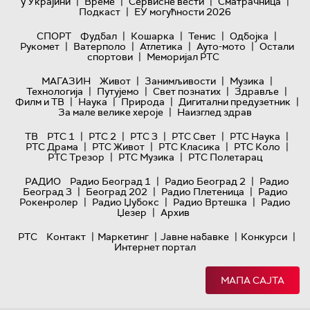
|
|
|
|
у Украјини
Време
Сервисне вести
Сматрачница
|
Подкаст
ЕУ могућности 2026
|
|
|
|
СПОРТ
Фудбал
Кошарка
Тенис
Одбојка
|
|
|
|
Рукомет
Ватерполо
Атлетика
Ауто-мото
Остали
|
спортови
Меморијал РТС
|
|
|
МАГАЗИН
Живот
Занимљивости
Музика
|
|
|
|
Технологијa
Путујемо
Свет познатих
Здравље
|
|
|
|
Филм и ТВ
Наука
Природа
Дигитални предузетник
|
За мале велике хероје
Наизглед здрав
|
|
|
|
|
ТВ
РТС 1
РТС 2
РТС 3
РТС Свет
РТС Наука
|
|
|
|
РТС Драма
РТС Живот
РТС Класика
РТС Коло
|
|
РТС Трезор
РТС Музика
РТС Полетарац
|
|
РАДИО
Радио Београд 1
Радио Београд 2
Радио
|
|
|
Београд 3
Београд 202
Радио Плетеница
Радио
|
|
|
Рокенролер
Радио Џубокс
Радио Вртешка
Радио
|
Џезер
Архив
|
|
|
|
РТС
Контакт
Маркетинг
Јавне набавке
Конкурси
Интернет портал
МАПА САЈТА