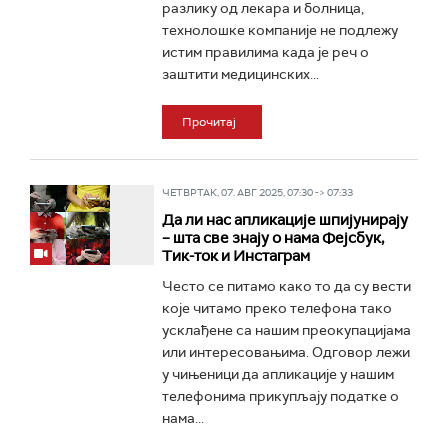
разлику од лекара и болница,
технолошке компаније не подлежу
истим правилима када је реч о
заштити медицинских...
Прочитај
ЧЕТВРТАК, 07. АВГ 2025, 07:30 -> 07:33
Да ли нас апликације шпијунирају
– шта све знају о нама Фејсбук,
Тик-ток и Инстаграм
Често се питамо како то да су вести
које читамо преко телефона тако
усклађене са нашим преокупацијама
или интересовањима. Одговор лежи
у чињеници да апликације у нашим
телефонима прикупљају податке о
нама...