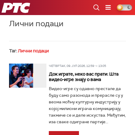
РТС
Лични подаци
Таг:
Лични подаци
ЧЕТВРТАК, 09. ЈУЛ 2026, 12:59 -> 13:05
Док играте, неко вас прати: Шта
видео-игре знају о вама
Видео-игре су одавно престале да
буду само разонода и прерасле су у
веома моћну културну индустрију у
којој милиони играча комуницирају,
такмиче се и деле искуства. Међутим,
иза сваке одигране партије...