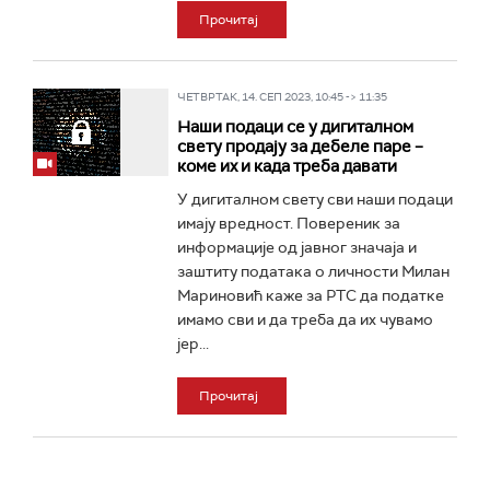
Прочитај
ЧЕТВРТАК, 14. СЕП 2023, 10:45 -> 11:35
Наши подаци се у дигиталном
свету продају за дебеле паре –
коме их и када треба давати
У дигиталном свету сви наши подаци
имају вредност. Повереник за
информације од јавног значаја и
заштиту података о личности Милан
Мариновић каже за РТС да податке
имамо сви и да треба да их чувамо
јер...
Прочитај