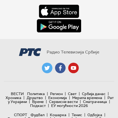
Радио Телевизија Србије
|
|
|
|
ВЕСТИ
Политика
Регион
Свет
Србија данас
|
|
|
|
Хроника
Друштво
Економија
Мерила времена
Рат
|
|
|
|
у Украјини
Време
Сервисне вести
Сматрачница
|
Подкаст
ЕУ могућности 2026
|
|
|
|
СПОРТ
Фудбал
Кошарка
Тенис
Одбојка