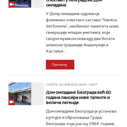
спектакл у београдски Дом
омладине
У Дому омладине одржан је
фламенко спектакл састава “Vientos
del Eresma”, необичног квинтета нове
генерације младих уметника, који
својом музиком повезују две богате
шпанске традиције Андалузије и
Кастиље...
Прочитај
СУБОТА, 30. НОВ 2024, 09:00 -> 09:07
Дом омладине Београда већ 60
година лансира нове таленте и
велича легенде
Дом омладине Београда је установа
културе и образовања Града
Београда, која још од 1964. године,