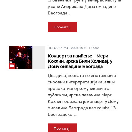
словеначка група у вечерас наступа
у сали Американа Дома омладине
Београда...
Прочитај
ПЕТАК, 14. МАР 2025, 15:41 -> 15:52
Концерт за памћење – Мери
Кохлин, ирска Били Холидеј, у
Дому омладине Београда
Џез дива, позната по емотивним и
сировим интерпретацијама, али и
провокативној комуникацији с
публиком, ирска певачица Мери
Кохлин, одржала је концерт у Дому
омладине Београда као гошћа 13.
Београдског...
Прочитај