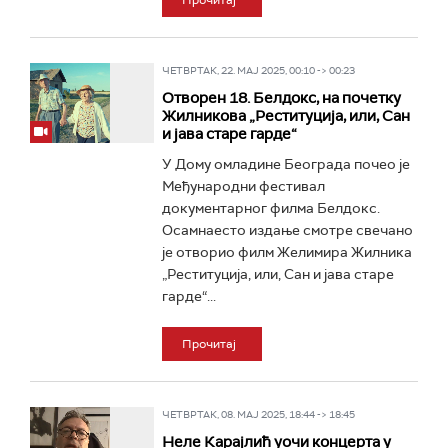
Прочитај
ЧЕТВРТАК, 22. МАЈ 2025, 00:10 -> 00:23
Отворен 18. Белдокс, на почетку
Жилникова „Реституција, или, Сан
и јава старе гарде“
У Дому омладине Београда почео је
Међународни фестивал
документарног филма Белдокс.
Осамнаесто издање смотре свечано
је отворио филм Желимира Жилника
„Реституција, или, Сан и јава старе
гарде“...
Прочитај
ЧЕТВРТАК, 08. МАЈ 2025, 18:44 -> 18:45
Неле Карајлић уочи концерта у