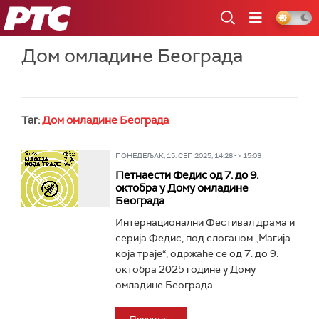
РТС
Дом омладине Београда
Таг:
Дом омладине Београда
ПОНЕДЕЉАК, 15. СЕП 2025, 14:28 -> 15:03
Петнаести Федис од 7. до 9.
октобра у Дому омладине
Београда
Интернационални Фестивал драма и
серија Федис, под слоганом „Магија
која траје“, одржаће се од 7. до 9.
октобра 2025 године у Дому
омладине Београда...