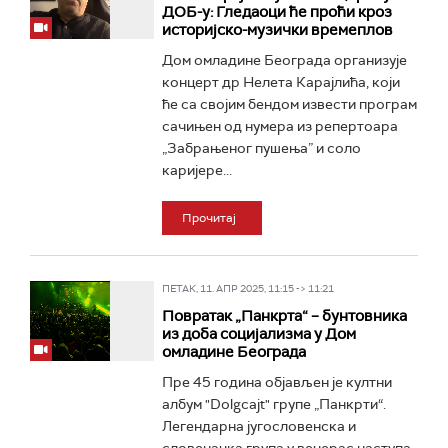
ДОБ-у: Гледаоци ће проћи кроз
историјско-музички времеплов
Дом омладине Београда организује
концерт др Нелета Карајлића, који
ће са својим бендом извести програм
сачињен од нумера из репертоара
„Забрањеног пушења” и соло
каријере...
Прочитај
ПЕТАК, 11. АПР 2025, 11:15 -> 11:21
Повратак „Панкрта“ – бунтовника
из доба социјализма у Дом
омладине Београда
Пре 45 година објављен је култни
албум "Dolgcajt" групе „Панкрти“.
Легендарна југословенска и