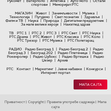
|
|
|
|
Рукомет
Ватерполо
Атлетика
Ауто-мото
Остали
|
спортови
Меморијал РТС
|
|
|
МАГАЗИН
Живот
Занимљивости
Музика
|
|
|
|
Технологијa
Путујемо
Свет познатих
Здравље
|
|
|
|
Филм и ТВ
Наука
Природа
Дигитални предузетник
|
За мале велике хероје
Наизглед здрав
|
|
|
|
|
ТВ
РТС 1
РТС 2
РТС 3
РТС Свет
РТС Наука
|
|
|
|
РТС Драма
РТС Живот
РТС Класика
РТС Коло
|
|
РТС Трезор
РТС Музика
РТС Полетарац
|
|
РАДИО
Радио Београд 1
Радио Београд 2
Радио
|
|
|
Београд 3
Београд 202
Радио Плетеница
Радио
|
|
|
Рокенролер
Радио Џубокс
Радио Вртешка
Радио
|
Џезер
Архив
|
|
|
|
РТС
Контакт
Маркетинг
Јавне набавке
Конкурси
Интернет портал
МАПА САЈТА
Приватност
Copyright
Правила употребе садржаја
Мапа
|
|
|
сајта