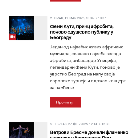
УТОРАК, 11. МАР 2025, 10:34 -> 10:37
Феми Кути, принц афробита,
поново одушевио публику у
Београду
Један од највећих живих афричких
музичара, свакако највећа звезда
афробита, амбасадор Уницефа,
легендарни Феми Кути, поново је
уврстио Београд на мапу своје
европске турнеје и одржао концерт
за памћење...
Прочитај
ЧЕТВРТАК, 27. ФЕБ 2025, 12:14 -> 12:33
Ветрови Ересме донели фламенко