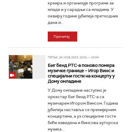
креира и организује програме за
младе и у сарадњи са младима. У
оквиру године јубилеја претходних
дана и...
Прочитај
ПЕТАК, 24. НОВ 2023, 10:01 -> 10:04
Биг бенд РТС-а поново помера
музичке границе – Игор Винс и
специјални гости на концерту у
Дому омладине
У Дому омладине наступио је
оркестар Биг бенд РТС-а са
музичарем Игором Винсом. Година
јубилеја наставља се премијерним
концертима, а уз специјалне госте
биће изведена и Винсова ауторска
музика...