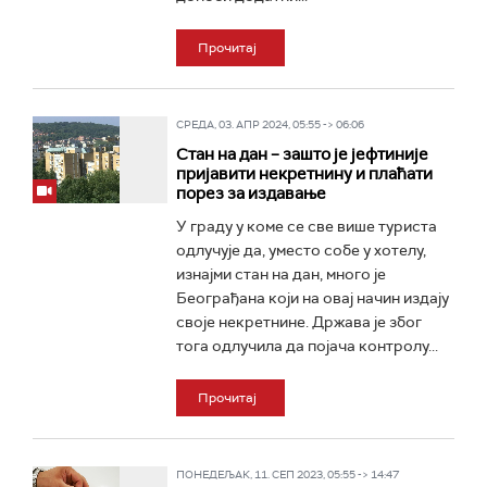
Прочитај
СРЕДА, 03. АПР 2024, 05:55 -> 06:06
Стан на дан – зашто је јефтиније
пријавити некретнину и плаћати
порез за издавање
У граду у коме се све више туриста
одлучује да, уместо собе у хотелу,
изнајми стан на дан, много је
Београђана који на овај начин издају
своје некретнине. Држава је због
тога одлучила да појача контролу...
Прочитај
ПОНЕДЕЉАК, 11. СЕП 2023, 05:55 -> 14:47