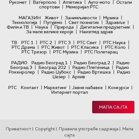
|
|
|
|
Рукомет
Ватерполо
Атлетика
Ауто-мото
Остали
|
спортови
Меморијал РТС
|
|
|
МАГАЗИН
Живот
Занимљивости
Музика
|
|
|
|
Технологијa
Путујемо
Свет познатих
Здравље
|
|
|
|
Филм и ТВ
Наука
Природа
Дигитални предузетник
|
За мале велике хероје
Наизглед здрав
|
|
|
|
|
ТВ
РТС 1
РТС 2
РТС 3
РТС Свет
РТС Наука
|
|
|
|
РТС Драма
РТС Живот
РТС Класика
РТС Коло
|
|
РТС Трезор
РТС Музика
РТС Полетарац
|
|
РАДИО
Радио Београд 1
Радио Београд 2
Радио
|
|
|
Београд 3
Београд 202
Радио Плетеница
Радио
|
|
|
Рокенролер
Радио Џубокс
Радио Вртешка
Радио
|
Џезер
Архив
|
|
|
|
РТС
Контакт
Маркетинг
Јавне набавке
Конкурси
Интернет портал
МАПА САЈТА
Приватност
Copyright
Правила употребе садржаја
Мапа
|
|
|
сајта