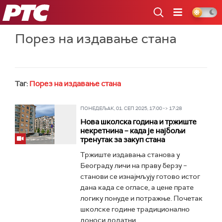
РТС
Порез на издавање стана
Таг:
Порез на издавање стана
ПОНЕДЕЉАК, 01. СЕП 2025, 17:00 -> 17:28
Нова школска година и тржиште
некретнина – када је најбољи
тренутак за закуп стана
Тржиште издавања станова у
Београду личи на праву берзу –
станови се изнајмљују готово истог
дана када се огласе, а цене прате
логику понуде и потражње. Почетак
школске године традиционално
доноси додатни...