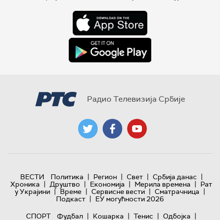
Радио Телевизија Србије
|
|
|
|
ВЕСТИ
Политика
Регион
Свет
Србија данас
|
|
|
|
Хроника
Друштво
Економија
Мерила времена
Рат
|
|
|
|
у Украјини
Време
Сервисне вести
Сматрачница
|
Подкаст
ЕУ могућности 2026
|
|
|
|
СПОРТ
Фудбал
Кошарка
Тенис
Одбојка