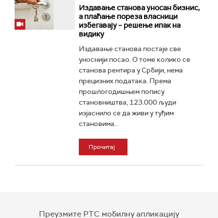
Издавање станова уносан бизнис,
а плаћање пореза власници
избегавају – решење ипак на
видику
Издавање станова постаје све
уноснији посао. О томе колико се
станова рентира у Србији, нема
прецизних података. Према
прошлогодишњем попису
становништва, 123.000 људи
изјаснило се да живи у туђим
становима...
Прочитај
Преузмите РТС мобилну апликацију