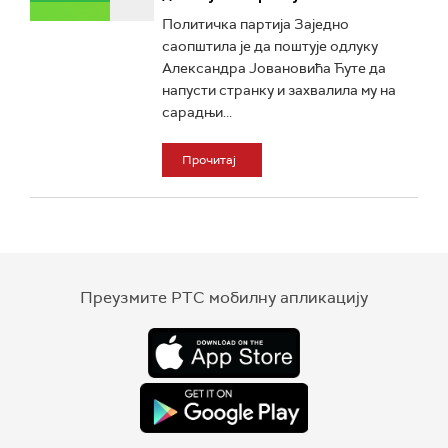
Политичка партија Заједно
саопштила је да поштује одлуку
Александра Јовановића Ћуте да
напусти странку и захвалила му на
сарадњи...
Прочитај
Преузмите РТС мобилну апликацију