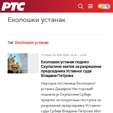
РТС
Еколошки устанак
Таг:
Еколошки устанак
УТОРАК, 03. ФЕБ 2026, 14:19 -> 14:54
Еколошки устанак поднео
Скупштини захтев за разрешење
председника Уставног суда
Владана Петрова
Народна посланица Еколошког
устанка Данијела Несторовић
поднела је Скупштини Србије
предлог за покретање поступка за
разрешење председника Уставног
суда Србије Владана Петрова због