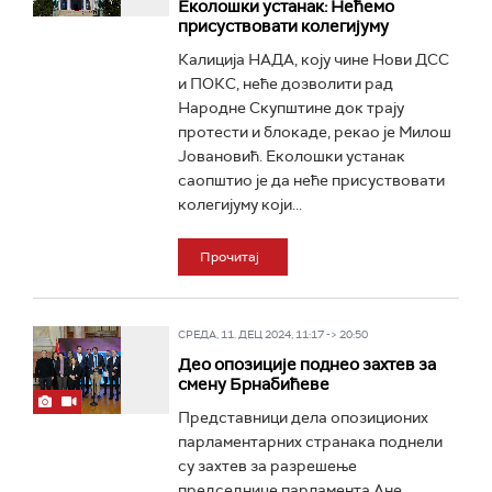
Еколошки устанак: Нећемо
присуствовати колегијуму
Калиција НАДА, коју чине Нови ДСС
и ПОКС, неће дозволити рад
Народне Скупштине док трају
протести и блокаде, рекао је Милош
Јовановић. Еколошки устанак
саопштио је да неће присуствовати
колегијуму који...
Прочитај
СРЕДА, 11. ДЕЦ 2024, 11:17 -> 20:50
Део опозиције поднео захтев за
смену Брнабићеве
Представници дела опозиционих
парламентарних странака поднели
су захтев за разрешење
председнице парламента Ане