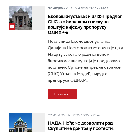
ПОНЕДЕЉАК, 16. ЈУН 2025, 13:10 -> 14:52
Еколошки устанак и ЗЛФ: Предлог
СНС-а о бирачком списку не
поштује ниједну препоруку
ОДИХР-а
Посланица Еколошког устанка
Данијела Несторовић изјавила је да у
Нацрту закона о јединственом
бирачком списку, који је предложио
посланик Српске напредне странке
(СНС) Угљеша Мрдић, ниједна
препорука ОДИХР...
Прочитај
СУБОТА, 25. ЈАН 2025, 16:35 -> 20:47
НАДА: Нећемо дозволити рад
Скупштине док трају протести;