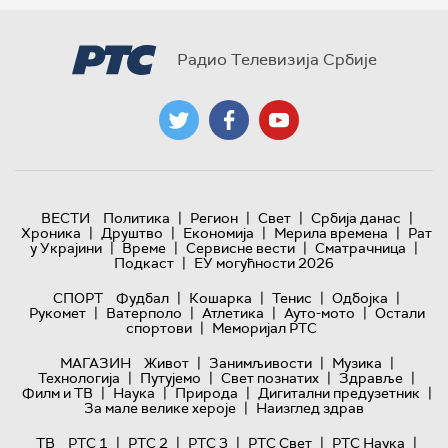
Радио Телевизија Србије
|
|
|
|
ВЕСТИ
Политика
Регион
Свет
Србија данас
|
|
|
|
Хроника
Друштво
Економија
Мерила времена
Рат
|
|
|
|
у Украјини
Време
Сервисне вести
Сматрачница
|
Подкаст
ЕУ могућности 2026
|
|
|
|
СПОРТ
Фудбал
Кошарка
Тенис
Одбојка
|
|
|
|
Рукомет
Ватерполо
Атлетика
Ауто-мото
Остали
|
спортови
Меморијал РТС
|
|
|
МАГАЗИН
Живот
Занимљивости
Музика
|
|
|
|
Технологијa
Путујемо
Свет познатих
Здравље
|
|
|
|
Филм и ТВ
Наука
Природа
Дигитални предузетник
|
За мале велике хероје
Наизглед здрав
|
|
|
|
|
ТВ
РТС 1
РТС 2
РТС 3
РТС Свет
РТС Наука