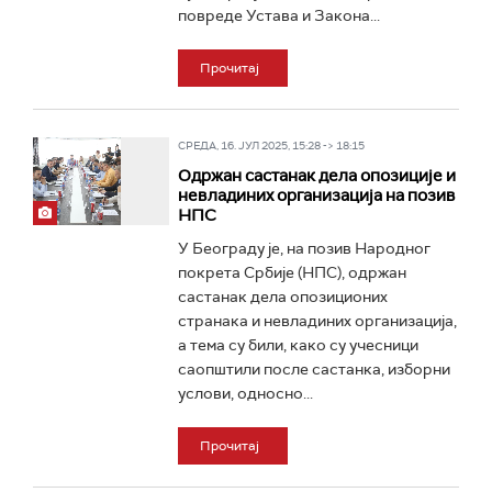
повреде Устава и Закона...
Прочитај
СРЕДА, 16. ЈУЛ 2025, 15:28 -> 18:15
Одржан састанак дела опозиције и
невладиних организација на позив
НПС
У Београду је, на позив Народног
покрета Србије (НПС), одржан
састанак дела опозиционих
странака и невладиних организација,
а тема су били, како су учесници
саопштили после састанка, изборни
услови, односно...
Прочитај