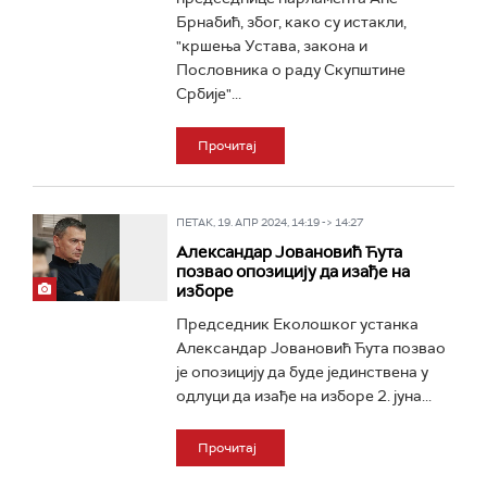
Брнабић, због, како су истакли,
"кршења Устава, закона и
Пословника о раду Скупштине
Србије"...
Прочитај
ПЕТАК, 19. АПР 2024, 14:19 -> 14:27
Александар Јовановић Ћута
позвао опозицију да изађе на
изборе
Председник Еколошког устанка
Александар Јовановић Ћута позвао
је опозицију да буде јединствена у
одлуци да изађе на изборе 2. јуна...
Прочитај