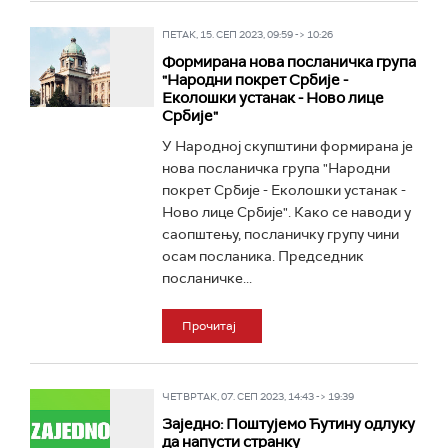
ПЕТАК, 15. СЕП 2023, 09:59 -> 10:26
Формирана нова посланичка група
"Народни покрет Србије -
Еколошки устанак - Ново лице
Србије"
У Народној скупштини формирана је
нова посланичка група "Народни
покрет Србије - Еколошки устанак -
Ново лице Србије". Како се наводи у
саопштењу, посланичку групу чини
осам посланика. Председник
посланичке...
Прочитај
ЧЕТВРТАК, 07. СЕП 2023, 14:43 -> 19:39
Заједно: Поштујемо Ћутину одлуку
да напусти странку