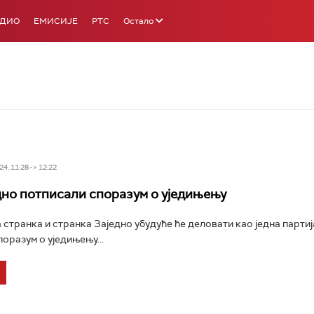
АДИО
ЕМИСИЈЕ
РТС
Остало
4, 11:28 -> 12:22
дно потписали споразум о уједињењу
странка и странка Заједно убудуће ће деловати као једна партиј
оразум о уједињењу...