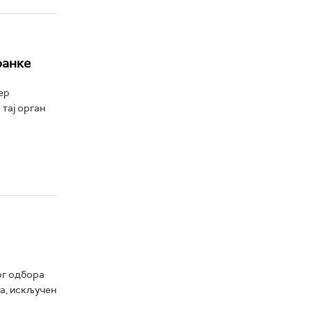
ранке
ер
тај орган
ог одбора
ра, искључен