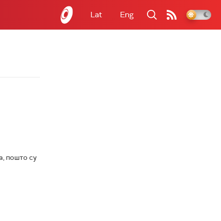
Lat
Eng
а, пошто су