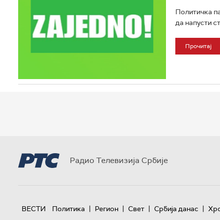
Политичка па
да напусти ст
Прочитај
Радио Телевизија Србије
|
|
|
|
ВЕСТИ
Политика
Регион
Свет
Србија данас
Хр