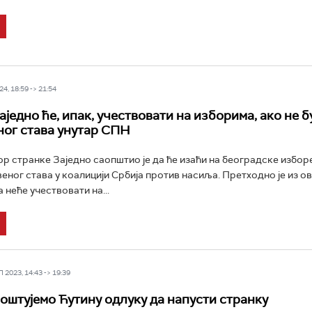
4, 18:59 -> 21:54
једно ће, ипак, учествовати на изборима, ако не б
ног става унутар СПН
р странке Заједно саопштио је да ће изаћи на београдске изборе
веног става у коалицији Србија против насиља. Претходно је из о
 неће учествовати на...
2023, 14:43 -> 19:39
Поштујемо Ћутину одлуку да напусти странку