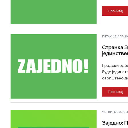
Прочитај
ПЕТАК, 19. АПР 202
Странка За
јединстве
Градски одбо
буде јединст
саопштено да
Прочитај
ЧЕТВРТАК, 07. СЕП 
Заједно: 