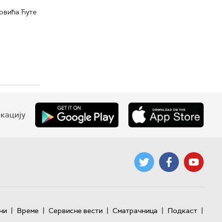
овића Ћуте
кацију
|
|
|
|
|
ни
Време
Сервисне вести
Сматрачница
Подкаст