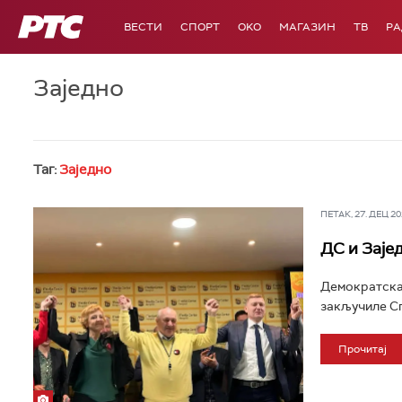
РТС
ВЕСТИ
СПОРТ
OKO
МАГАЗИН
ТВ
Р
Заједно
Таг:
Заједно
ПЕТАК, 27. ДЕЦ 202
ДС и Заје
Демократска 
закључиле Сп
Прочитај