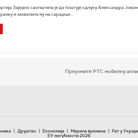
ртија Заједно саопштила је да поштује одлуку Александра Јован
ранку и захвалила му на сарадњи...
Преузмите РТС мобилну апли
|
|
|
|
оника
Друштво
Економија
Мерила времена
Рат у Украји
ЕУ могућности 2026