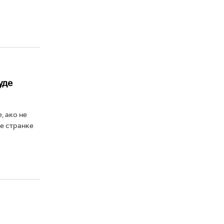
уде
, ако не
ве странке