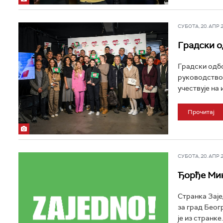
СУБОТА, 20. АПР 20
Градски о
Градски одбо
руководство,
учествује на 
Прочитај
СУБОТА, 20. АПР 20
Ђорђе Мик
Странка Заје
за град Беог
је из странке..