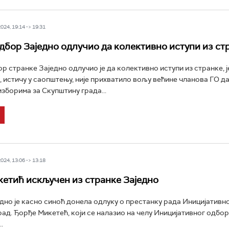
24, 19:14 -> 19:31
дбор Заједно одлучио да колективно иступи из ст
р странке Заједно одлучио је да колективно иступи из странке, ј
 истичу у саопштењу, није прихватило вољу већине чланова ГО да 
изборима за Скупштину града...
24, 13:06 -> 13:18
етић искључен из странке Заједно
дно је касно синоћ донела одлуку о престанку рада Иницијативн
рад. Ђорђе Микетећ, који се налазио на челу Иницијативног одбо
.