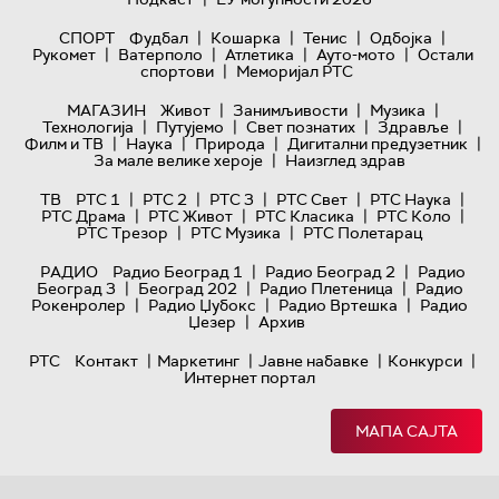
|
|
|
|
СПОРТ
Фудбал
Кошарка
Тенис
Одбојка
|
|
|
|
Рукомет
Ватерполо
Атлетика
Ауто-мото
Остали
|
спортови
Меморијал РТС
|
|
|
МАГАЗИН
Живот
Занимљивости
Музика
|
|
|
|
Технологијa
Путујемо
Свет познатих
Здравље
|
|
|
|
Филм и ТВ
Наука
Природа
Дигитални предузетник
|
За мале велике хероје
Наизглед здрав
|
|
|
|
|
ТВ
РТС 1
РТС 2
РТС 3
РТС Свет
РТС Наука
|
|
|
|
РТС Драма
РТС Живот
РТС Класика
РТС Коло
|
|
РТС Трезор
РТС Музика
РТС Полетарац
|
|
РАДИО
Радио Београд 1
Радио Београд 2
Радио
|
|
|
Београд 3
Београд 202
Радио Плетеница
Радио
|
|
|
Рокенролер
Радио Џубокс
Радио Вртешка
Радио
|
Џезер
Архив
|
|
|
|
РТС
Контакт
Маркетинг
Јавне набавке
Конкурси
Интернет портал
МАПА САЈТА