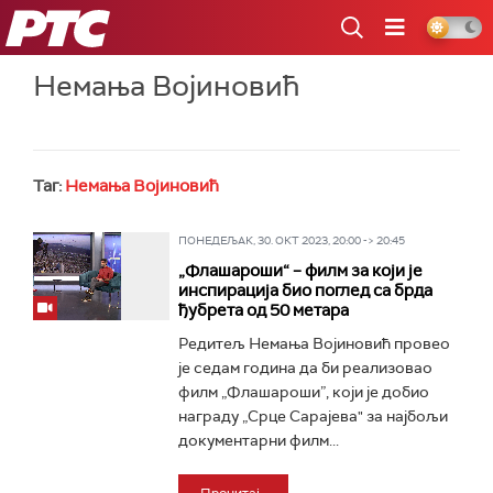
РТС
Немања Војиновић
Таг:
Немања Војиновић
ПОНЕДЕЉАК, 30. ОКТ 2023, 20:00 -> 20:45
„Флашароши“ – филм за који је
инспирација био поглед са брда
ђубрета од 50 метара
Редитељ Немања Војиновић провео
је седам година да би реализовао
филм „Флашароши”, који је добио
награду „Срце Сарајева" за најбољи
документарни филм...