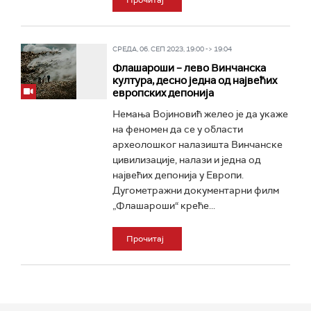
Прочитај
СРЕДА, 06. СЕП 2023, 19:00 -> 19:04
Флашароши – лево Винчанска
култура, десно једна од највећих
европских депонија
Немања Војиновић желео је да укаже
на феномен да се у области
археолошког налазишта Винчанске
цивилизације, налази и једна од
највећих депонија у Европи.
Дугометражни документарни филм
„Флашароши“ креће...
Прочитај