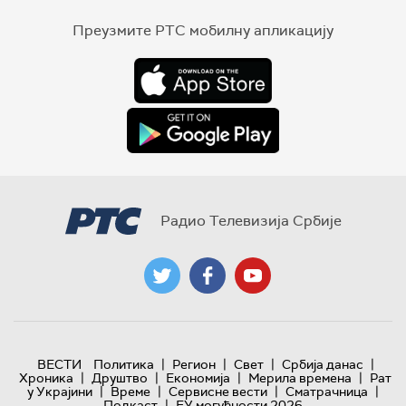
Преузмите РТС мобилну апликацију
Радио Телевизија Србије
|
|
|
|
ВЕСТИ
Политика
Регион
Свет
Србија данас
|
|
|
|
Хроника
Друштво
Економија
Мерила времена
Рат
|
|
|
|
у Украјини
Време
Сервисне вести
Сматрачница
|
Подкаст
ЕУ могућности 2026