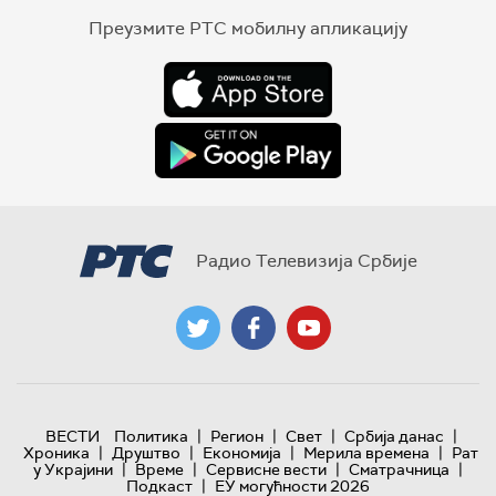
Преузмите РТС мобилну апликацију
Радио Телевизија Србије
|
|
|
|
ВЕСТИ
Политика
Регион
Свет
Србија данас
|
|
|
|
Хроника
Друштво
Економија
Мерила времена
Рат
|
|
|
|
у Украјини
Време
Сервисне вести
Сматрачница
|
Подкаст
ЕУ могућности 2026