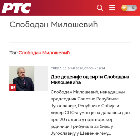
РТС
Слободан Милошевић
Таг:
Слободан Милошевић
СРЕДА, 11. МАР 2026, 05:50 -> 19:24
Две деценије од смрти Слободана
Милошевића
Слободан Милошевић, некадашњи
председник Савезне Републике
Југославије, Републике Србије и
лидер СПС-а умро је на данашњи дан
пре 20 година у притворској
јединици Трибунала за бившу
Југославију у Шевенингену...