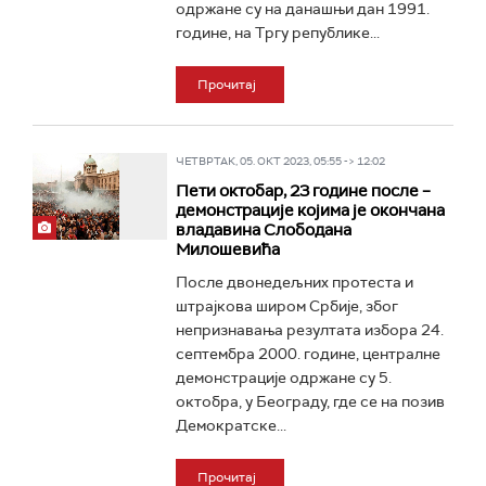
одржане су на данашњи дан 1991.
године, на Тргу републике...
Прочитај
ЧЕТВРТАК, 05. ОКТ 2023, 05:55 -> 12:02
Пети октобар, 23 године после –
демонстрације којима је окончана
владавина Слободана
Милошевића
После двонедељних протеста и
штрајкова широм Србије, због
непризнавања резултата избора 24.
септембра 2000. године, централне
демонстрације одржане су 5.
октобра, у Београду, где се на позив
Демократске...
Прочитај