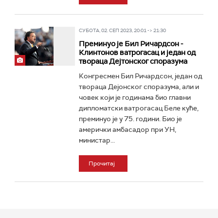
СУБОТА, 02. СЕП 2023, 20:01 -> 21:30
Преминуо је Бил Ричардсон -
Клинтонов ватрогасац и један од
твораца Дејтонског споразума
Конгресмен Бил Ричардсон, један од
твораца Дејонског споразума, али и
човек који је годинама био главни
дипломатски ватрогасац Беле куће,
преминуо је у 75. години. Био је
амерички амбасадор при УН,
министар...
Прочитај