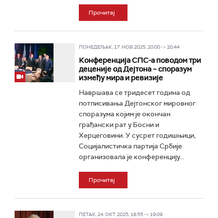
Прочитај
ПОНЕДЕЉАК, 17. НОВ 2025, 20:00 -> 20:44
Конференција СПС-а поводом три
деценије од Дејтона – споразум
између мира и ревизије
Навршава се тридесет година од
потписивања Дејтонског мировног
споразума којим је окончан
грађански рат у Босни и
Херцеговини. У сусрет годишњици,
Социјалистичка партија Србије
организовала је конференцију...
Прочитај
ПЕТАК, 24. ОКТ 2025, 18:55 -> 19:09