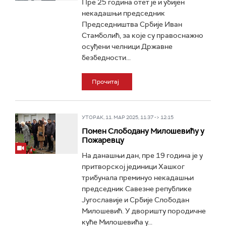
Пре 25 година отет је и убијен
некадашњи председник
Председништва Србије Иван
Стамболић, за које су правоснажно
осуђени челници Државне
безбедности...
Прочитај
УТОРАК, 11. МАР 2025, 11:37 -> 12:15
Помен Слободану Милошевићу у
Пожаревцу
На данашњи дан, пре 19 година је у
притворској јединици Хашког
трибунала преминуо некадашњи
председник Савезне републике
Југославије и Србије Слободан
Милошевић. У дворишту породичне
куће Милошевића у...