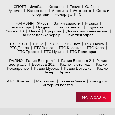
|
|
|
|
СПОРТ
Фудбал
Кошарка
Тенис
Одбојка
|
|
|
|
Рукомет
Ватерполо
Атлетика
Ауто-мото
Остали
|
спортови
Меморијал РТС
|
|
|
МАГАЗИН
Живот
Занимљивости
Музика
|
|
|
|
Технологијa
Путујемо
Свет познатих
Здравље
|
|
|
|
Филм и ТВ
Наука
Природа
Дигитални предузетник
|
За мале велике хероје
Наизглед здрав
|
|
|
|
|
ТВ
РТС 1
РТС 2
РТС 3
РТС Свет
РТС Наука
|
|
|
|
РТС Драма
РТС Живот
РТС Класика
РТС Коло
|
|
РТС Трезор
РТС Музика
РТС Полетарац
|
|
РАДИО
Радио Београд 1
Радио Београд 2
Радио
|
|
|
Београд 3
Београд 202
Радио Плетеница
Радио
|
|
|
Рокенролер
Радио Џубокс
Радио Вртешка
Радио
|
Џезер
Архив
|
|
|
|
РТС
Контакт
Маркетинг
Јавне набавке
Конкурси
Интернет портал
МАПА САЈТА