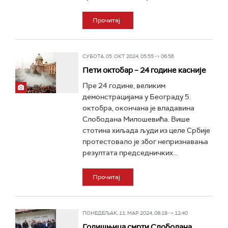
Прочитај
СУБОТА, 05. ОКТ 2024, 05:55 -> 06:56
Пети октобар – 24 године касније
Пре 24 годинe, великим
демонстрацијама у Београду 5.
октобра, окончана је владавина
Слободана Милошевића. Више
стотина хиљада људи из целе Србије
протестовало је због непризнавања
резултата председничких...
Прочитај
ПОНЕДЕЉАК, 11. МАР 2024, 08:18 -> 12:40
Годишњица смрти Слободана