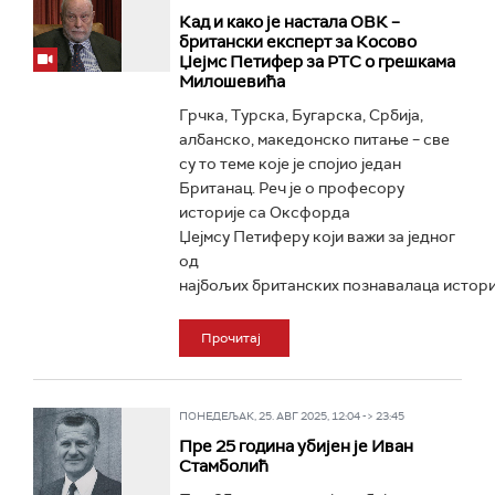
Кад и како је настала ОВК –
британски експерт за Косово
Џејмс Петифер за РТС о грешкама
Милошевића
Грчка, Турска, Бугарска, Србија,
албанско, македонско питање – све
су то теме које је спојио један
Британац. Реч је о професору
историје са Оксфорда
Џејмсу Петиферу који важи за једног
од
најбољих британских познавалаца историј
Прочитај
ПОНЕДЕЉАК, 25. АВГ 2025, 12:04 -> 23:45
Пре 25 година убијен је Иван
Стамболић