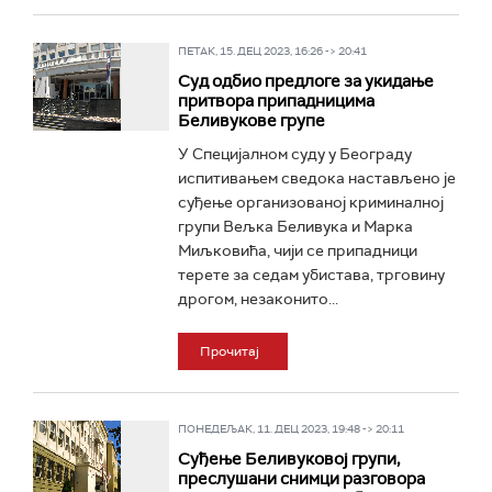
ПЕТАК, 15. ДЕЦ 2023, 16:26 -> 20:41
Суд одбио предлоге за укидање
притвора припадницима
Беливукове групе
У Специјалном суду у Београду
испитивањем сведока настављено је
суђење организованој криминалној
групи Вељка Беливука и Марка
Миљковића, чији се припадници
терете за седам убистава, трговину
дрогом, незаконито...
Прочитај
ПОНЕДЕЉАК, 11. ДЕЦ 2023, 19:48 -> 20:11
Суђење Беливуковој групи,
преслушани снимци разговора