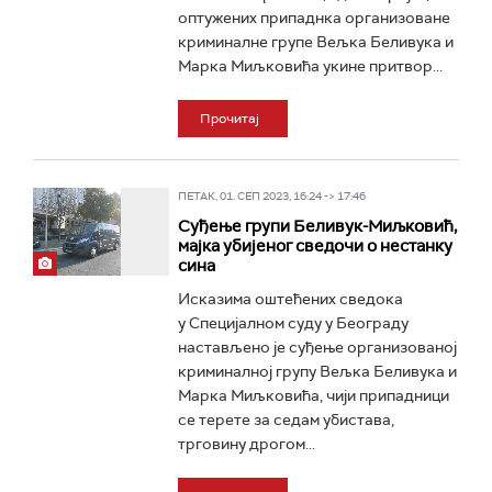
оптужених припаднка организоване
криминалне групе Вељка Беливука и
Марка Миљковића укине притвор...
Прочитај
ПЕТАК, 01. СЕП 2023, 16:24 -> 17:46
Суђење групи Беливук-Миљковић,
мајка убијеног сведочи о нестанку
сина
Исказима оштећених сведока
у Специјалном суду у Београду
настављено је суђење организованој
криминалној групу Вељка Беливука и
Марка Миљковића, чији припадници
се терете за седам убистава,
трговину дрогом...