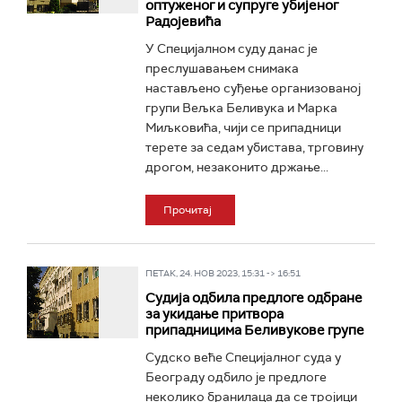
оптуженог и супруге убијеног
Радојевића
У Специјалном суду данас је
преслушавањем снимака
настављено суђење организованој
групи Вељка Беливука и Марка
Миљковића, чији се припадници
терете за седам убистава, трговину
дрогом, незаконито држање...
Прочитај
ПЕТАК, 24. НОВ 2023, 15:31 -> 16:51
Судија одбила предлоге одбране
за укидање притвора
припадницима Беливукове групе
Судско веће Специјалног суда у
Београду одбило је предлоге
неколико бранилаца да се тројици