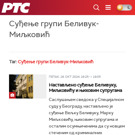
РТС
Суђење групи Беливук-
Миљковић
Таг:
Суђење групи Беливук-Миљковић
ПЕТАК, 18. ОКТ 2024, 16:25 -> 19:05
Настављено суђење Беливуку,
Миљковићу и њиховим супругама
Саслушањем сведока у Специјалном
суду у Београду, настављено је
суђење Вељку Беливуку, Марку
Миљковићу, њиховим супругама и
осталим осумњиченима да су новцем
стеченим од криминалних