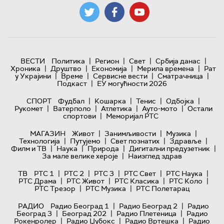
|
|
|
|
ВЕСТИ
Политика
Регион
Свет
Србија данас
|
|
|
|
Хроника
Друштво
Економија
Мерила времена
Рат
|
|
|
|
у Украјини
Време
Сервисне вести
Сматрачница
|
Подкаст
ЕУ могућности 2026
|
|
|
|
СПОРТ
Фудбал
Кошарка
Тенис
Одбојка
|
|
|
|
Рукомет
Ватерполо
Атлетика
Ауто-мото
Остали
|
спортови
Меморијал РТС
|
|
|
МАГАЗИН
Живот
Занимљивости
Музика
|
|
|
|
Технологијa
Путујемо
Свет познатих
Здравље
|
|
|
|
Филм и ТВ
Наука
Природа
Дигитални предузетник
|
За мале велике хероје
Наизглед здрав
|
|
|
|
|
ТВ
РТС 1
РТС 2
РТС 3
РТС Свет
РТС Наука
|
|
|
|
РТС Драма
РТС Живот
РТС Класика
РТС Коло
|
|
РТС Трезор
РТС Музика
РТС Полетарац
|
|
РАДИО
Радио Београд 1
Радио Београд 2
Радио
|
|
|
Београд 3
Београд 202
Радио Плетеница
Радио
|
|
|
Рокенролер
Радио Џубокс
Радио Вртешка
Радио