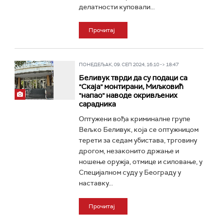
делатности куповали...
Прочитај
ПОНЕДЕЉАК, 09. СЕП 2024, 16:10 -> 18:47
Беливук тврди да су подаци са
"Скаја" монтирани, Миљковић
"напао" наводе окривљених
сарадника
Oптужени вођа криминалне групе
Вељко Беливук, која се оптужницом
терети за седам убистава, трговину
дрогом, незаконито држање и
ношење оружја, отмице и силовање, у
Специјалном суду у Београду у
наставку...
Прочитај