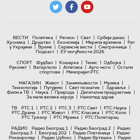
|
|
|
|
ВЕСТИ
Политика
Регион
Свет
Србија данас
|
|
|
|
Хроника
Друштво
Економија
Мерила времена
Рат
|
|
|
|
у Украјини
Време
Сервисне вести
Сматрачница
|
Подкаст
ЕУ могућности 2026
|
|
|
|
СПОРТ
Фудбал
Кошарка
Тенис
Одбојка
|
|
|
|
Рукомет
Ватерполо
Атлетика
Ауто-мото
Остали
|
спортови
Меморијал РТС
|
|
|
МАГАЗИН
Живот
Занимљивости
Музика
|
|
|
|
Технологијa
Путујемо
Свет познатих
Здравље
|
|
|
|
Филм и ТВ
Наука
Природа
Дигитални предузетник
|
За мале велике хероје
Наизглед здрав
|
|
|
|
|
ТВ
РТС 1
РТС 2
РТС 3
РТС Свет
РТС Наука
|
|
|
|
РТС Драма
РТС Живот
РТС Класика
РТС Коло
|
|
РТС Трезор
РТС Музика
РТС Полетарац
|
|
РАДИО
Радио Београд 1
Радио Београд 2
Радио
|
|
|
Београд 3
Београд 202
Радио Плетеница
Радио
|
|
|
Рокенролер
Радио Џубокс
Радио Вртешка
Радио