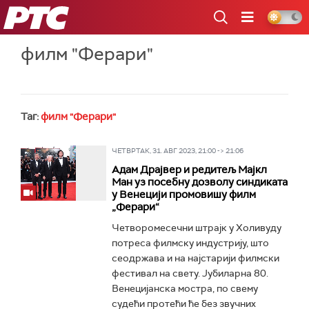
РТС
филм "Ферари"
Таг:
филм "Ферари"
ЧЕТВРТАК, 31. АВГ 2023, 21:00 -> 21:06
Адам Драјвер и редитељ Мајкл
Ман уз посебну дозволу синдиката
у Венецији промовишу филм
„Ферари“
Четворомесечни штрајк у Холивуду
потреса филмску индустрију, што
сеодржава и на најстарији филмски
фестивал на свету. Јубиларна 80.
Венецијанска мостра, по свему
судећи протећи ће без звучних