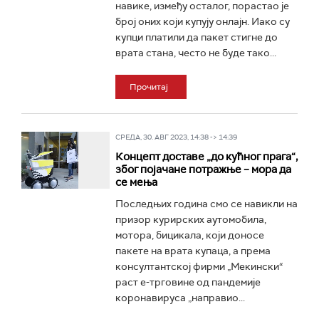
навике, између осталог, порастао је
број оних који купују онлајн. Иако су
купци платили да пакет стигне до
врата стана, често не буде тако...
Прочитај
СРЕДА, 30. АВГ 2023, 14:38 -> 14:39
Концепт доставе „до кућног прага“,
због појачане потражње – мора да
се мења
Последњих година смо се навикли на
призор курирских аутомобила,
мотора, бицикала, који доносе
пакете на врата купаца, а према
консултантској фирми „Мекински“
раст е-трговине од пандемије
коронавируса „направио...