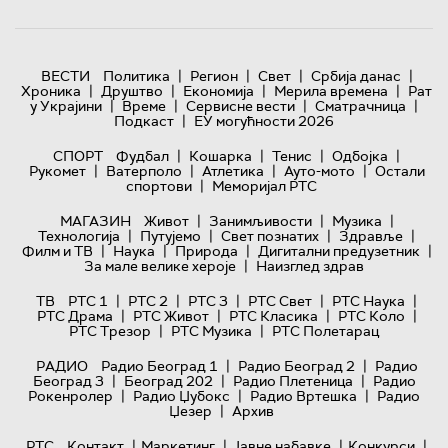
|
|
|
|
ВЕСТИ
Политика
Регион
Свет
Србија данас
|
|
|
|
Хроника
Друштво
Економија
Мерила времена
Рат
|
|
|
|
у Украјини
Време
Сервисне вести
Сматрачница
|
Подкаст
ЕУ могућности 2026
|
|
|
|
СПОРТ
Фудбал
Кошарка
Тенис
Одбојка
|
|
|
|
Рукомет
Ватерполо
Атлетика
Ауто-мото
Остали
|
спортови
Меморијал РТС
|
|
|
МАГАЗИН
Живот
Занимљивости
Музика
|
|
|
|
Технологијa
Путујемо
Свет познатих
Здравље
|
|
|
|
Филм и ТВ
Наука
Природа
Дигитални предузетник
|
За мале велике хероје
Наизглед здрав
|
|
|
|
|
ТВ
РТС 1
РТС 2
РТС 3
РТС Свет
РТС Наука
|
|
|
|
РТС Драма
РТС Живот
РТС Класика
РТС Коло
|
|
РТС Трезор
РТС Музика
РТС Полетарац
|
|
РАДИО
Радио Београд 1
Радио Београд 2
Радио
|
|
|
Београд 3
Београд 202
Радио Плетеница
Радио
|
|
|
Рокенролер
Радио Џубокс
Радио Вртешка
Радио
|
Џезер
Архив
|
|
|
|
РТС
Контакт
Маркетинг
Јавне набавке
Конкурси