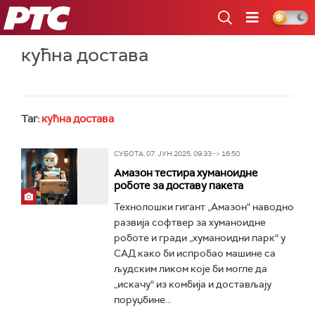
РТС
кућна достава
Таг:
кућна достава
СУБОТА, 07. ЈУН 2025, 09:33 -> 16:50
Амазон тестира хуманоидне
роботе за доставу пакета
Технолошки гигант „Амазон“ наводно
развија софтвер за хуманоидне
роботе и гради „хуманоидни парк“ у
САД како би испробао машине са
људским ликом које би могле да
„искачу“ из комбија и достављају
поруџбине...