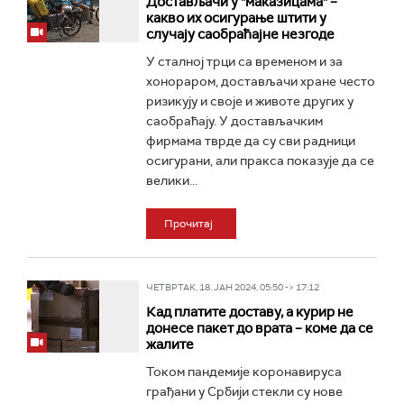
Достављачи у "маказицама" –
какво их осигурање штити у
случају саобраћајне незгоде
У сталној трци са временом и за
хонораром, достављачи хране често
ризикују и своје и животе других у
саобраћају. У достављачким
фирмама тврде да су сви радници
осигурани, али пракса показује да се
велики...
Прочитај
ЧЕТВРТАК, 18. ЈАН 2024, 05:50 -> 17:12
Кад платите доставу, а курир не
донесе пакет до врата – коме да се
жалите
Током пандемије коронавируса
грађани у Србији стекли су нове