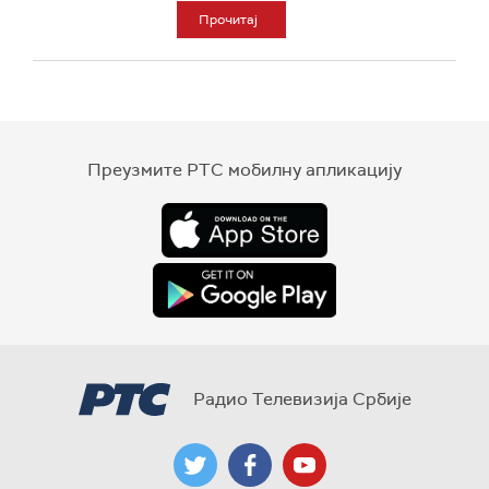
Прочитај
Преузмите РТС мобилну апликацију
Радио Телевизија Србије