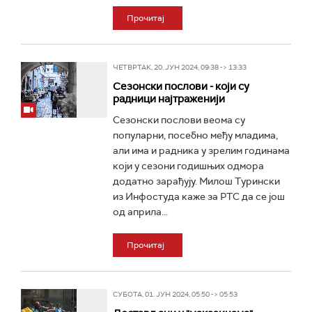
Прочитај
ЧЕТВРТАК, 20. ЈУН 2024, 09:38 -> 13:33
Сезонски послови - који су
радници најтраженији
Сезонски послови веома су
популарни, посебно међу младима,
али има и радника у зрелим годинама
који у сезони годишњих одмора
додатно зарађују. Милош Турински
из Инфостуда каже за РТС да се још
од априла...
Прочитај
СУБОТА, 01. ЈУН 2024, 05:50 -> 05:53