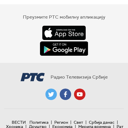
Преузмите РТС мобилну апликацију
Радио Телевизија Србије
|
|
|
|
ВЕСТИ
Политика
Регион
Свет
Србија данас
|
|
|
|
Хроника
Друштво
Економија
Мерила времена
Рат