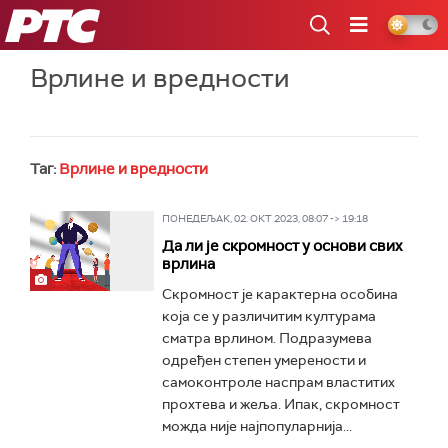
РТС
Врлине и вредности
Таг:
Врлине и вредности
ПОНЕДЕЉАК, 02. ОКТ 2023, 08:07 -> 19:18
Да ли је скромност у основи свих
врлина
Скромност је карактерна особина
која се у различитим културама
сматра врлином. Подразумева
одређен степен умерености и
самоконтроле наспрам властитих
прохтева и жеља. Ипак, скромност
можда није најпопуларнија...