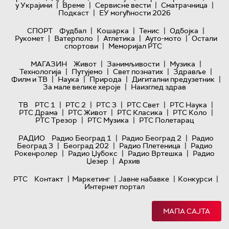
|
|
|
|
у Украјини
Време
Сервисне вести
Сматрачница
|
Подкаст
ЕУ могућности 2026
|
|
|
|
СПОРТ
Фудбал
Кошарка
Тенис
Одбојка
|
|
|
|
Рукомет
Ватерполо
Атлетика
Ауто-мото
Остали
|
спортови
Меморијал РТС
|
|
|
МАГАЗИН
Живот
Занимљивости
Музика
|
|
|
|
Технологијa
Путујемо
Свет познатих
Здравље
|
|
|
|
Филм и ТВ
Наука
Природа
Дигитални предузетник
|
За мале велике хероје
Наизглед здрав
|
|
|
|
|
ТВ
РТС 1
РТС 2
РТС 3
РТС Свет
РТС Наука
|
|
|
|
РТС Драма
РТС Живот
РТС Класика
РТС Коло
|
|
РТС Трезор
РТС Музика
РТС Полетарац
|
|
РАДИО
Радио Београд 1
Радио Београд 2
Радио
|
|
|
Београд 3
Београд 202
Радио Плетеница
Радио
|
|
|
Рокенролер
Радио Џубокс
Радио Вртешка
Радио
|
Џезер
Архив
|
|
|
|
РТС
Контакт
Маркетинг
Јавне набавке
Конкурси
Интернет портал
МАПА САЈТА