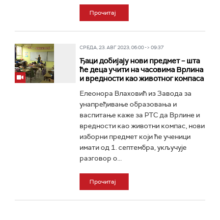
Прочитај
СРЕДА, 23. АВГ 2023, 06:00 -> 09:37
Ђаци добијају нови предмет – шта
ће деца учити на часовима Врлина
и вредности као животног компаса
Елеонора Влаховић из Завода за
унапређивање образовања и
васпитање каже за РТС да Врлине и
вредности као животни компас, нови
изборни предмет који ће ученици
имати од 1. септембра, укључује
разговор о...
Прочитај