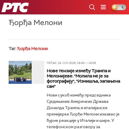
РТС
Ђорђа Мелони
Таг:
Ђорђа Мелони
ПЕТАК, 19. ЈУН 2026, 18:46 -> 19:08
Нове тензије између Трампа и
Мелонијеве: "Молила ме је за
фотографију", "Измишља, запањена
сам"
Нови сукоб између председника
Сједињених Америчких Држава
Доналда Трампа и италијанске
премијерке Ђорђе Мелони изазвао је
бурне реакције у Италији и шире. У
телефонском разговору за