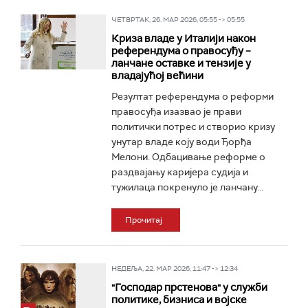
ЧЕТВРТАК, 26. МАР 2026, 05:55 -> 05:55
Криза владе у Италији након
референдума о правосуђу –
ланчане оставке и тензије у
владајућој већини
Резултат референдума о реформи
правосуђа изазвао је прави
политички потрес и створио кризу
унутар владе коју води Ђорђа
Мелони. Одбацивање реформе о
раздвајању каријера судија и
тужилаца покренуло је ланчану...
Прочитај
НЕДЕЉА, 22. МАР 2026, 11:47 -> 12:34
"Господар прстенова" у служби
политике, бизниса и војске