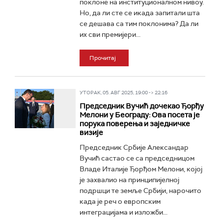
поклоне на институционалном нивоу.
Но, да ли сте се икада запитали шта
се дешава са тим поклонима? Да ли
их сви премијери...
Прочитај
УТОРАК, 05. АВГ 2025, 19:00 -> 22:16
Председник Вучић дочекао Ђорђу
Мелони у Београду: Ова посета је
порука поверења и заједничке
визије
Председник Србије Александар
Вучић састао се са председницом
Владе Италије Ђорђом Мелони, којој
је захвалио на принципијелној
подршци те земље Србији, нарочито
када је реч о европским
интеграцијама и изложби...