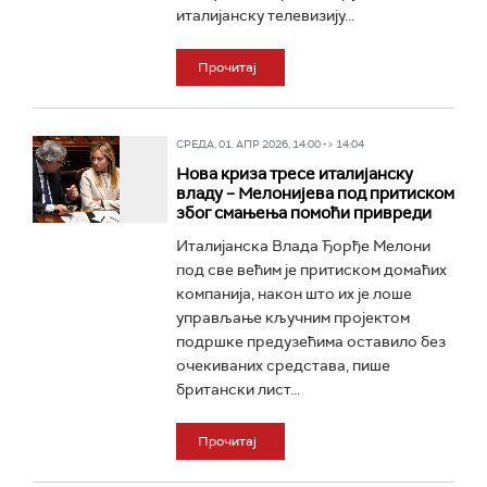
италијанску телевизију...
Прочитај
СРЕДА, 01. АПР 2026, 14:00 -> 14:04
Нова криза тресе италијанску
владу – Мелонијева под притиском
због смањења помоћи привреди
Италијанска Влада Ђорђе Мелони
под све већим је притиском домаћих
компанија, након што их је лоше
управљање кључним пројектом
подршке предузећима оставило без
очекиваних средстава, пише
британски лист...
Прочитај