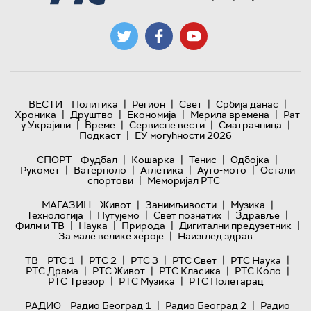
|
|
|
|
ВЕСТИ
Политика
Регион
Свет
Србија данас
|
|
|
|
Хроника
Друштво
Економија
Мерила времена
Рат
|
|
|
|
у Украјини
Време
Сервисне вести
Сматрачница
|
Подкаст
ЕУ могућности 2026
|
|
|
|
СПОРТ
Фудбал
Кошарка
Тенис
Одбојка
|
|
|
|
Рукомет
Ватерполо
Атлетика
Ауто-мото
Остали
|
спортови
Меморијал РТС
|
|
|
МАГАЗИН
Живот
Занимљивости
Музика
|
|
|
|
Технологијa
Путујемо
Свет познатих
Здравље
|
|
|
|
Филм и ТВ
Наука
Природа
Дигитални предузетник
|
За мале велике хероје
Наизглед здрав
|
|
|
|
|
ТВ
РТС 1
РТС 2
РТС 3
РТС Свет
РТС Наука
|
|
|
|
РТС Драма
РТС Живот
РТС Класика
РТС Коло
|
|
РТС Трезор
РТС Музика
РТС Полетарац
|
|
РАДИО
Радио Београд 1
Радио Београд 2
Радио