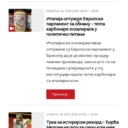
НЕДЕЉА, 23. НОВ 2025, 09:50 -> 09:54
Италија оптужује Европски
парламент за обману – тегла
карбонаре ескалирала у
политичко питање
Италијански конзервативци
оптужили су Европски парламент у
Бриселу да је дозволио продају
лажних производа, након што се на
полицама супермаркета у тој
институцији нашла тегла карбонаре
са италијанском...
Прочитај
СУБОТА, 25. ОКТ 2025, 07:50 -> 10:34
Трка за историјски рекорд – Ђорђа
Мелони на путу ка циљу који није