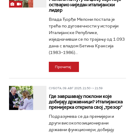
остварио ниједан италијански
лидер
Влада Ђорђе Мелони постала је
трећа по дуговечности у историји
Италијанске Републике,
изједначивши се по трајању од 1.093
дана с владом Бетина Краксија
(1983–1986)...
Прочитај
СУБОТА, 09. АВГ 2025, 21:50 -> 21:59
Где завршавају поклони које
добијају државници? Италијанска
премијерка открила свој „трезор“
Подразумева се да премијери и
други високопозиционирани
државни функционери, добијају