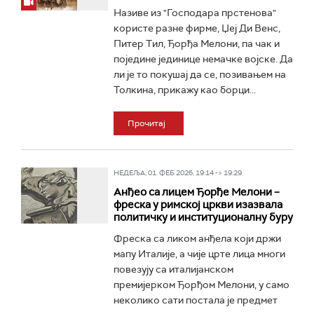
Називе из "Господара прстенова"
користе разне фирме, Џеј Ди Венс,
Питер Тил, Ђорђа Мелони, па чак и
поједине јединице немачке војске. Да
ли је то покушај да се, позивањем на
Толкина, прикажу као борци...
Прочитај
НЕДЕЉА, 01. ФЕБ 2026, 19:14 -> 19:29
Анђео са лицем Ђорђе Мелони –
фреска у римској цркви изазвала
политичку и институционалну буру
Фреска са ликом анђела који држи
мапу Италије, а чије црте лица многи
повезују са италијанском
премијерком Ђорђом Мелони, у само
неколико сати постала је предмет