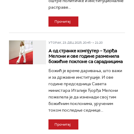
оштре политичке и институционалне
расправе...
Прочитај
УТОРАК, 23. ДЕЦ 2025, 20:45 -> 21:20
А од странке компјутер – Ђорђа
Мелони и ове године разменила
божићне поклоне са сарадницима
Божић је време даривања, што важи
и за државне институције. И ове
године председница Савета
министара Италије Ђорђа Мелони
пожелела је да изненади свој тим
божићним поклонима, урученим
током последње седнице...
Прочитај