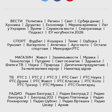
|
|
|
|
ВЕСТИ
Политика
Регион
Свет
Србија данас
|
|
|
|
Хроника
Друштво
Економија
Мерила времена
Рат
|
|
|
|
у Украјини
Време
Сервисне вести
Сматрачница
|
Подкаст
ЕУ могућности 2026
|
|
|
|
СПОРТ
Фудбал
Кошарка
Тенис
Одбојка
|
|
|
|
Рукомет
Ватерполо
Атлетика
Ауто-мото
Остали
|
спортови
Меморијал РТС
|
|
|
МАГАЗИН
Живот
Занимљивости
Музика
|
|
|
|
Технологијa
Путујемо
Свет познатих
Здравље
|
|
|
|
Филм и ТВ
Наука
Природа
Дигитални предузетник
|
За мале велике хероје
Наизглед здрав
|
|
|
|
|
ТВ
РТС 1
РТС 2
РТС 3
РТС Свет
РТС Наука
|
|
|
|
РТС Драма
РТС Живот
РТС Класика
РТС Коло
|
|
РТС Трезор
РТС Музика
РТС Полетарац
|
|
РАДИО
Радио Београд 1
Радио Београд 2
Радио
|
|
|
Београд 3
Београд 202
Радио Плетеница
Радио
|
|
|
Рокенролер
Радио Џубокс
Радио Вртешка
Радио
|
Џезер
Архив