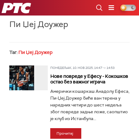
РТС
Пи Џеј Доужер
Таг:
Пи Џеј Доужер
ПОНЕДЕЉАК, 10. НОВ 2025, 14:47 -> 14:53
Нове повреде у Ефесу - Кокошков
остао без важног играча
Амерички кошаркаш Анадолу Ефеса,
Пи-Џеј Доужер биће ван терена у
наредних четири до шест недеља
због повреде задње ложе, саопштио
је клуб из Истанбула...
Прочитај