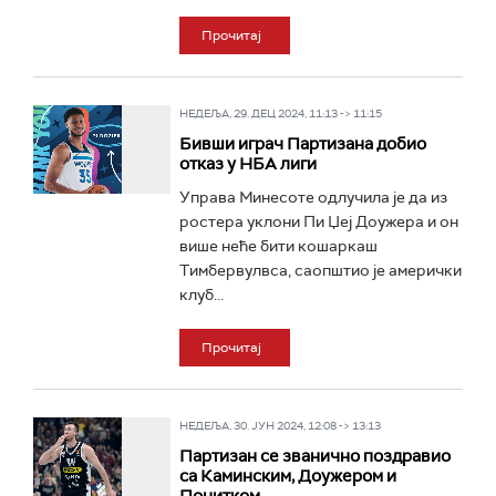
Прочитај
НЕДЕЉА, 29. ДЕЦ 2024, 11:13 -> 11:15
Бивши играч Партизана добио
отказ у НБА лиги
Управа Минесоте одлучила је да из
ростера уклони Пи Џеј Доужера и он
више неће бити кошаркаш
Тимбервулвса, саопштио је амерички
клуб...
Прочитај
НЕДЕЉА, 30. ЈУН 2024, 12:08 -> 13:13
Партизан се званично поздравио
са Каминским, Доужером и