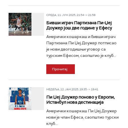
СРЕДА, 11. ЈУН 2025, 21:54 -> 21:58
Бивши играч Партизана Пи-Џеј
Доужер још две године у Ефесу
Амерички кошаркаш и бивши играч
Партизана Пи Џеј Доужер потписао
је нови двогодишњи уговор са
турским Ефесом, саопштио је клуб...
Прочитај
НЕДЕЉА, 12. ЈАН 2025, 19:35 -> 19:41
Пи Џеј Доужер поново у Европи,
Истанбул нова дестинација
Амерички кошаркаш Пи Џеј Доужер
нови је члан Ефеса, саопштио турски
клуб...