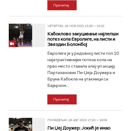
Прочитај
ЧЕТВРТАК, 16. НОВ 2023, 13:29 -> 14:20
Кабоклово закуцавање најлепши
потез кола Евролиге, на листи и
Звездин Боломбој
Евролига је у редовној листи топ 10
најатрактивнијих потеза кола на
прво место ставила алеј-уп акцију
Партизанових Пи-Џеја Доужера и
Бруна Кабокла на утакмици са
Бајерном...
Прочитај
ПОНЕДЕЉАК, 28. АВГ 2023, 17:20 -> 18:09
Пи Џеј Доужер: Јокић је имао