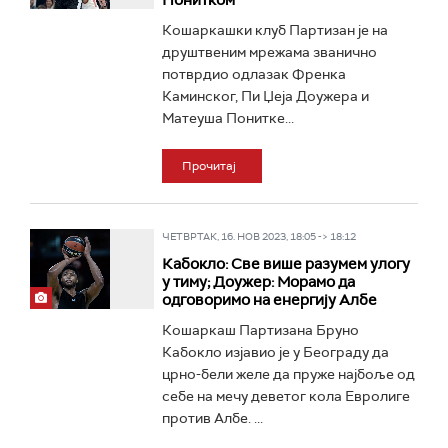
Понитком
Кошаркашки клуб Партизан је на
друштвеним мрежама званично
потврдио одлазак Френка
Каминског, Пи Џеја Доужера и
Матеуша Понитке...
Прочитај
ЧЕТВРТАК, 16. НОВ 2023, 18:05 -> 18:12
Кабокло: Све више разумем улогу
у тиму; Доужер: Морамо да
одговоримо на енергију Албе
Кошаркаш Партизана Бруно
Кабокло изјавио је у Београду да
црно-бели желе да пруже најбоље од
себе на мечу деветог кола Евролиге
против Албе. ...