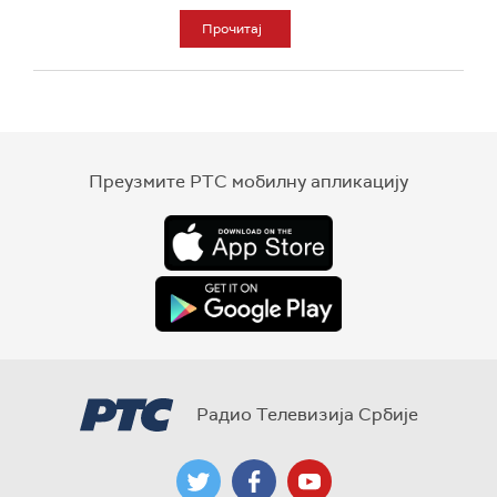
Прочитај
Преузмите РТС мобилну апликацију
Радио Телевизија Србије