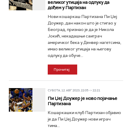
великог утицаја на одлуку да
дођем у Партизан
Нови кошаркаш Партизана Пи Џеј
Доужер, дан након што је стигао у
Београд, признао је да је Никола
Јокић, некадашњи саиграч
америчког бека у Денвер нагетсима,
имао великог утицаја на његову
одлуку да обуче...
Прочитај
СУБОТА, 12. АВГ 2023, 22:05 -> 22:21
Пи Џеј Доужер је ново појачање
Партизана
Кошаркашки клуб Партизан објавио
је да Пи Џеј Доужер нови играч
тима...