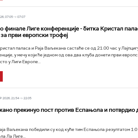
6, 07:05 -> 07:07
о финале Лиге конференције - битка Кристал палас
за први европски трофеј
истал паласа и Раја Ваљекана састаће се од 21.00 час у Лајпциг
нције, у мечу који ће једном од ова два клуба донети први европс
сто у Лиги Европе...
 2026, 21:54 -> 22:05
кано прекинуо пост против Еспањола и потврдио 
ја Ваљекана победили су код куће тим Еспањола резултатом 1:0 (
ла Ла Лиге...