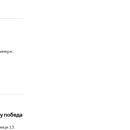
имере...
у победа
мици 13.