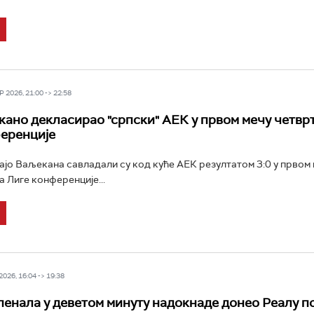
 2026, 21:00 -> 22:58
кано декласирао "српски" АЕК у првом мечу четв
еренције
јо Ваљекана савладали су код куће АЕК резултатом 3:0 у првом
 Лиге конференције...
026, 16:04 -> 19:38
пенала у деветом минуту надокнаде донео Реалу п