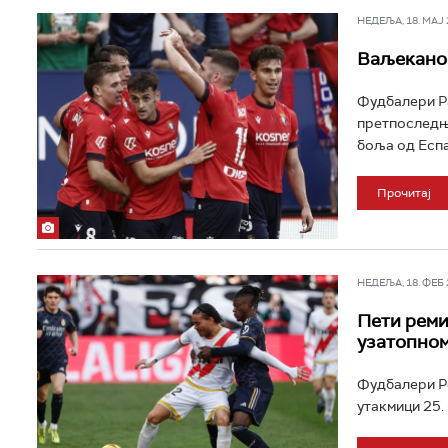
НЕДЕЉА, 18. МАЈ 2
Ваљекано 
Фудбалери Ра
претпоследње
боља од Еспањ
Прочитај
НЕДЕЉА, 18. ФЕБ 2
Пети реми
узатопном
Фудбалери Ре
утакмици 25.