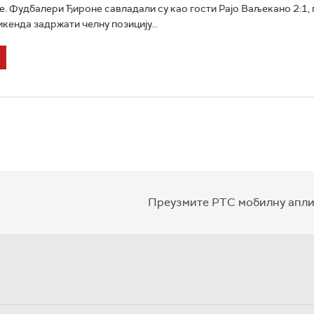
. Фудбалери Ђироне савладали су као гости Рајо Ваљекано 2:1, п
кенда задржати челну позицију...
Преузмите РТС мобилну апли