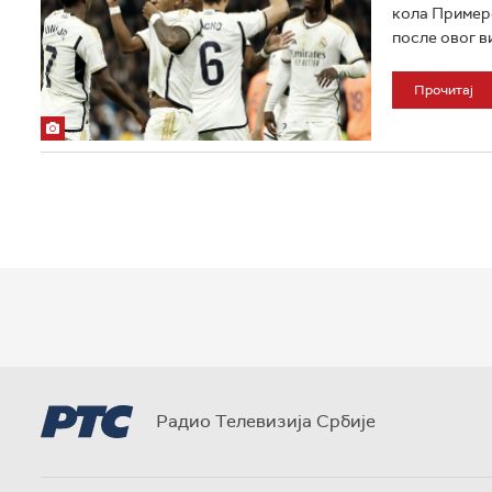
кола Примере
после овог ви
Прочитај
Радио Телевизија Србије