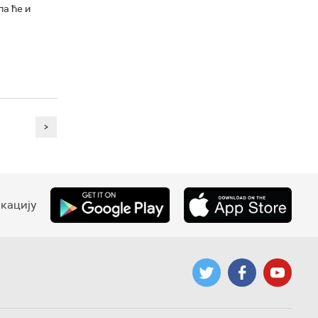
а ће и
>
кацију