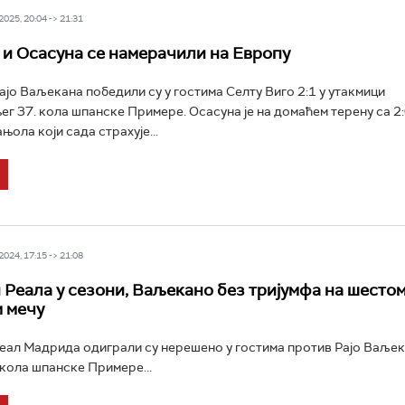
025, 20:04 -> 21:31
и Осасуна се намерачили на Европу
јо Ваљекана победили су у гостима Селту Виго 2:1 у утакмици
г 37. кола шпанске Примере. Осасуна је на домаћем терену са 2:
ола који сада страхује...
024, 17:15 -> 21:08
 Реала у сезони, Ваљекано без тријумфа на шесто
 мечу
ал Мадрида одиграли су нерешено у гостима против Рајо Ваљека
 кола шпанске Примере...