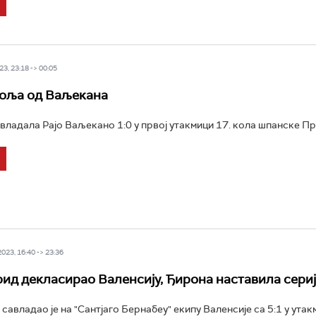
3, 23:18 -> 00:05
боља од Ваљекана
авладала Рајо Ваљекано 1:0 у првој утакмици 17. кола шпанске Пр
23, 16:40 -> 23:36
ид декласирао Валенсију, Ђирона наставила сериј
савладао је на "Сантјаго Бернабеу" екипу Валенсије са 5:1 у утак