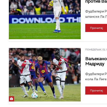
против В
Фудбалери Ре
шпанске Ла Ли
Прочитај
ПОНЕДЕЉАК, 01. СЕ
Ваљекано 
Мадриду
Фудбалери Ра
кола Ла Лиге.
Прочитај