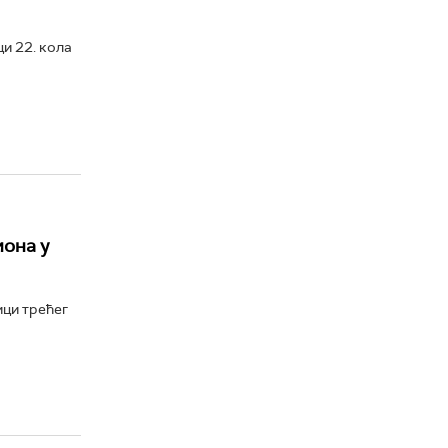
и 22. кола
она у
ици трећег