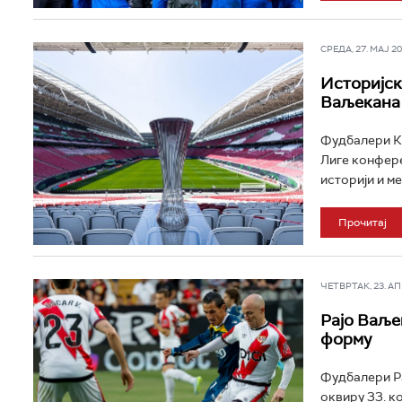
СРЕДА, 27. МАЈ 202
Историјск
Ваљекана 
Фудбалери Кр
Лиге конфере
историји и ме
Прочитај
ЧЕТВРТАК, 23. АПР
Рајо Ваље
форму
Фудбалери Ра
оквиру 33. ко