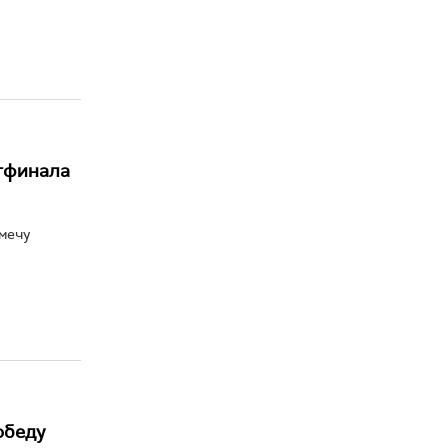
ртфинала
 мечу
обеду