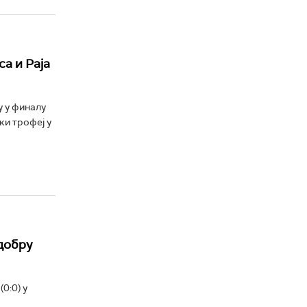
а и Раја
у у финалу
ки трофеј у
добру
0:0) у