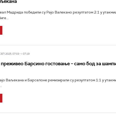
аљекана
ал Мадрида победили су Рајо Валекано резултатом 2:1 у утакмиц
ге...
П 2025, 07:03 -> 07:19
преживео Барсино гостовање – само бод за шампи
јо Ваљекана и Барселоне ремизирали су резултатом 1:1 у утакм
..