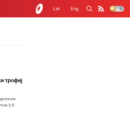
Lat
Eng
и трофеј
европски
том 1:0