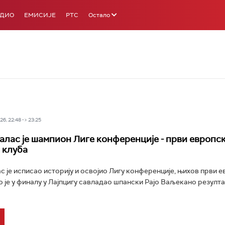
АДИО
ЕМИСИЈЕ
РТС
Остало
6, 22:48 -> 23:25
алас је шампион Лиге конференције - први европск
 клуба
с је исписао историју и освојио Лигу конференције, њихов први 
о је у финалу у Лајпцигу савладао шпански Рајо Ваљеканo резулта