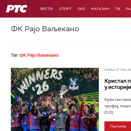
РТС
ВЕСТИ
СПОРТ
OKO
МАГАЗИН
ТВ
Р
ФК Рајо Ваљекано
Таг:
ФК Рајо Ваљекано
СРЕДА, 27. МАЈ 202
Кристал п
у историји
Кристал пала
трофеј, пошт
(1:0)...
Прочитај