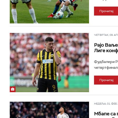
Прочитај
ЧЕТВРТАК, 09. АПР
Рајо Ваље
Лиге конф
Фудбалери Ра
четвртфинала
Прочитај
НЕДЕЉА, 01. ФЕБ 2
Мбапе са 