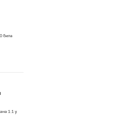
0 била
м
на 1:1 у