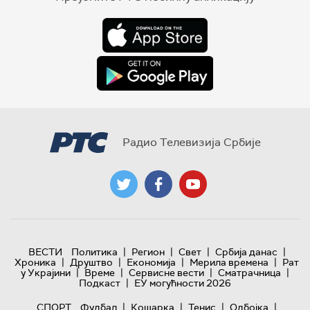
Радио Телевизија Србије
|
|
|
|
ВЕСТИ
Политика
Регион
Свет
Србија данас
|
|
|
|
Хроника
Друштво
Економија
Мерила времена
Рат
|
|
|
|
у Украјини
Време
Сервисне вести
Сматрачница
|
Подкаст
ЕУ могућности 2026
|
|
|
|
СПОРТ
Фудбал
Кошарка
Тенис
Одбојка