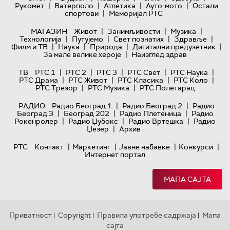
|
|
|
|
Рукомет
Ватерполо
Атлетика
Ауто-мото
Остали
|
спортови
Меморијал РТС
|
|
|
МАГАЗИН
Живот
Занимљивости
Музика
|
|
|
|
Технологијa
Путујемо
Свет познатих
Здравље
|
|
|
|
Филм и ТВ
Наука
Природа
Дигитални предузетник
|
За мале велике хероје
Наизглед здрав
|
|
|
|
|
ТВ
РТС 1
РТС 2
РТС 3
РТС Свет
РТС Наука
|
|
|
|
РТС Драма
РТС Живот
РТС Класика
РТС Коло
|
|
РТС Трезор
РТС Музика
РТС Полетарац
|
|
РАДИО
Радио Београд 1
Радио Београд 2
Радио
|
|
|
Београд 3
Београд 202
Радио Плетеница
Радио
|
|
|
Рокенролер
Радио Џубокс
Радио Вртешка
Радио
|
Џезер
Архив
|
|
|
|
РТС
Контакт
Маркетинг
Јавне набавке
Конкурси
Интернет портал
МАПА САЈТА
Приватност
Copyright
Правила употребе садржаја
Мапа
|
|
|
сајта