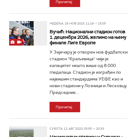
Прочитај
НЕДЕЉА, 19. НОВ 2023, 11:19 -> 15:05
Вучић: Национални стадион готов
1. децембра 2026, желимо на њему
финале Лиге Европе
У Зајечару је отворен нов фудбалски
стадион "Краљевица" чији је
капацитет нешто више од 8.000
гледалаца. Стадион је изграђен по
највишим стандардима УЕФЕ као и
нови стадиони у Лозници и Лесковцу.
Председник...
Прочитај
СУБОТА, 12. АВГ 2023, 05:55 -> 20:33