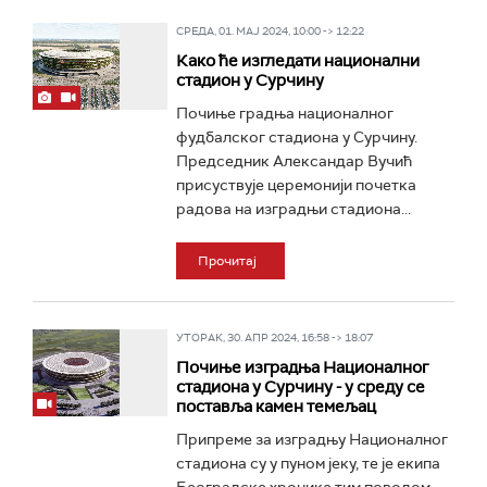
СРЕДА, 01. МАЈ 2024, 10:00 -> 12:22
Како ће изгледати национални
стадион у Сурчину
Почиње градња националног
фудбалског стадиона у Сурчину.
Председник Александар Вучић
присуствује церемонији почетка
радова на изградњи стадиона...
Прочитај
УТОРАК, 30. АПР 2024, 16:58 -> 18:07
Почиње изградња Националног
стадиона у Сурчину - у среду се
поставља камен темељац
Припреме за изградњу Националног
стадиона су у пуном јеку, те је екипа