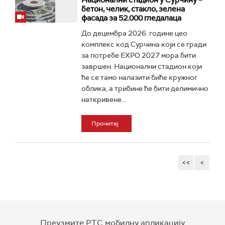
Национални стадион у Сурчину –
бетон, челик, стакло, зелена
фасада за 52.000 гледалаца
До децембра 2026. године цео
комплекс код Сурчина који се гради
за потребе EXPO 2027 мора бити
завршен. Национални стадион који
ће се тамо налазити биће кружног
облика, а трибине ће бити делимично
наткривене...
Прочитај
<<
<
Преузмите РТС мобилну апликацију