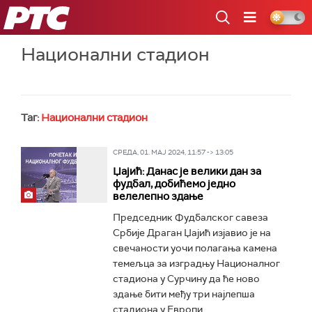
РТС
Национални стадион
Таг:
Национални стадион
СРЕДА, 01. МАЈ 2024, 11:57 -> 13:05
Џајић: Данас је велики дан за
фудбал, добићемо једно
велелепно здање
Председник Фудбалског савеза
Србије Драган Џајић изјавио је на
свечаности уочи полагања камена
темељца за изградњу Националног
стадиона у Сурчину да ће ново
здање бити међу три најлепша
стадиона у Европи...