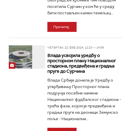
Београдске хронике тим поводом
посетила Сурчин у ком ће у среду
бити постављен камен темељац...
Прочитај
ЧЕТВРТАК, 22. ФЕБ 2024, 12:23 -> 14:58
Влада усвојила уредбу о
просторном плану Националног
стадиона, предвиђена и градња
пруге до Сурчина
Влада Србије донела је Уредбу о
утврђивању Просторног плана
подручја посебне намене
Националног фудбалског стадиона -
трећа фаза, којом је предвиђена и
градња пруге на деоници Земунско
поље - Национални...