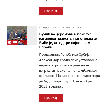
Прочитај
СРЕДА, 01. МАЈ 2024, 10:00 -> 12:38
Вучић на церемонији почетка
изградње националног стадиона:
Биће један од три најлепша у
Европи
Председник Републике Србије
Александар Вучић присуствовао је
церемонији почетка радова на
изградњи националног фудбалског
стадиона. Национални стадион мора
да буде завршен до 1. децембра
2026. године...
Прочитај