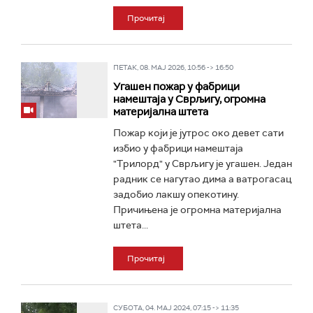
Прочитај
ПЕТАК, 08. МАЈ 2026, 10:56 -> 16:50
Угашен пожар у фабрици
намештаја у Сврљигу, огромна
материјална штета
Пожар који је јутрос око девет сати
избио у фабрици намештаја
"Трилорд" у Сврљигу је угашен. Један
радник се нагутао дима а ватрогасац
задобио лакшу опекотину.
Причињена је огромна материјална
штета...
Прочитај
СУБОТА, 04. МАЈ 2024, 07:15 -> 11:35