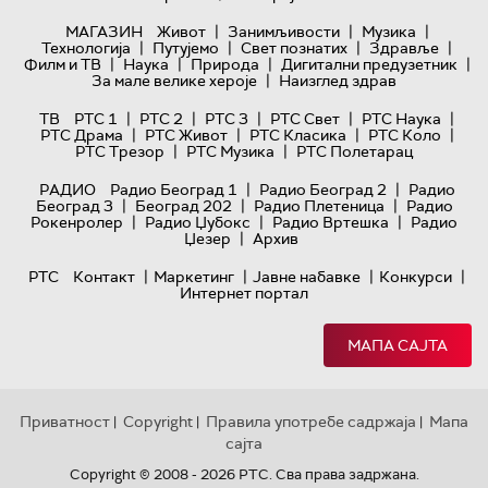
|
|
|
МАГАЗИН
Живот
Занимљивости
Музика
|
|
|
|
Технологијa
Путујемо
Свет познатих
Здравље
|
|
|
|
Филм и ТВ
Наука
Природа
Дигитални предузетник
|
За мале велике хероје
Наизглед здрав
|
|
|
|
|
ТВ
РТС 1
РТС 2
РТС 3
РТС Свет
РТС Наука
|
|
|
|
РТС Драма
РТС Живот
РТС Класика
РТС Коло
|
|
РТС Трезор
РТС Музика
РТС Полетарац
|
|
РАДИО
Радио Београд 1
Радио Београд 2
Радио
|
|
|
Београд 3
Београд 202
Радио Плетеница
Радио
|
|
|
Рокенролер
Радио Џубокс
Радио Вртешка
Радио
|
Џезер
Архив
|
|
|
|
РТС
Контакт
Маркетинг
Јавне набавке
Конкурси
Интернет портал
МАПА САЈТА
Приватност
Copyright
Правила употребе садржаја
Мапа
|
|
|
сајта
Copyright © 2008 - 2026 РТС. Сва права задржана.