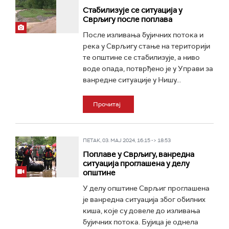
Стабилизује се ситуација у
Сврљигу после поплава
После изливања бујичних потока и
река у Сврљигу стање на територији
те општине се стабилизује, а ниво
воде опада, потврђено је у Управи за
ванредне ситуације у Нишу...
Прочитај
ПЕТАК, 03. МАЈ 2024, 16:15 -> 18:53
Поплаве у Сврљигу, ванредна
ситуација проглашена у делу
општине
У делу општине Сврљиг проглашена
је ванредна ситуација због обилних
киша, које су довеле до изливања
бујичних потока. Бујица је однела