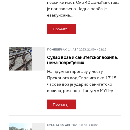
пешачки мост. Око 40 домаћинстава
је поплављено. Једна особа је
евакуисана...
Прочитај
ПОНЕДЕЉАК, 14. АВГ 2023, 21:06 -> 21:12
Судар воза и санитетског возила,
нема повређених
На пружном прелазу у месту
Преконога код Сврљига око 17.15
часова воз је ударио санитетско
возило, речено је Танјугу у МУП-у...
Прочитај
СУБОТА, 05. АВГ 2023, 08:43 -> 08:51