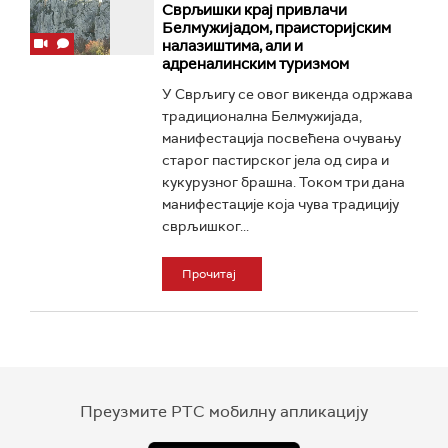
Сврљишки крај привлачи
Белмужијадом, праисторијским
налазиштима, али и
адреналинским туризмом
У Сврљигу се овог викенда одржава
традиционална Белмужијада,
манифестација посвећена очувању
старог пастирског јела од сира и
кукурузног брашна. Током три дана
манифестације која чува традицију
сврљишког...
Прочитај
Преузмите РТС мобилну апликацију