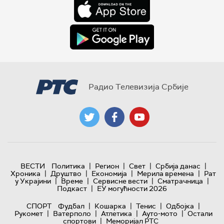
Радио Телевизија Србије
|
|
|
|
ВЕСТИ
Политика
Регион
Свет
Србија данас
|
|
|
|
Хроника
Друштво
Економија
Мерила времена
Рат
|
|
|
|
у Украјини
Време
Сервисне вести
Сматрачница
|
Подкаст
ЕУ могућности 2026
|
|
|
|
СПОРТ
Фудбал
Кошарка
Тенис
Одбојка
|
|
|
|
Рукомет
Ватерполо
Атлетика
Ауто-мото
Остали
|
спортови
Меморијал РТС