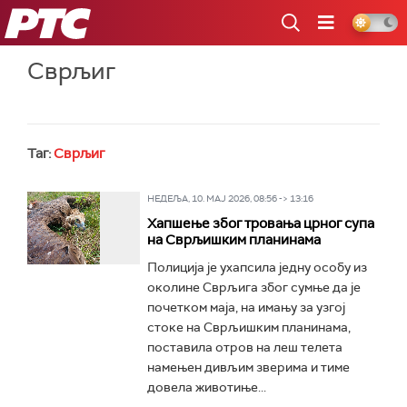
РТС
Сврљиг
Таг:
Сврљиг
НЕДЕЉА, 10. МАЈ 2026, 08:56 -> 13:16
Хапшење због тровања црног супа
на Сврљишким планинама
Полиција је ухапсила једну особу из
околине Сврљига због сумње да је
почетком маја, на имању за узгој
стоке на Сврљишким планинама,
поставила отров на леш телета
намењен дивљим зверима и тиме
довела животиње...