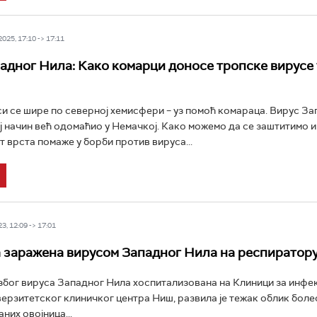
25, 17:10 -> 17:11
адног Нила: Како комарци доносе тропске вирусе 
и се шире по северној хемисфери – уз помоћ комараца. Вирус За
ај начин већ одомаћио у Немачкој. Како можемо да се заштитимо 
 врста помаже у борби против вируса...
3, 12:09 -> 17:01
 заражена вирусом Западног Нила на респиратор
е због вируса Западног Нила хоспитализована на Клиници за инфе
ерзитетског клиничког центра Ниш, развила је тежак облик боле
них овојница...