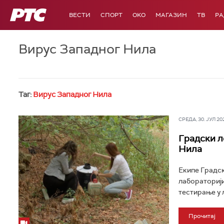
РТС
ВЕСТИ
СПОРТ
OKO
МАГАЗИН
ТВ
Р
Вирус Западног Нила
Таг:
Вирус Западног Нила
СРЕДА, 30. ЈУЛ 202
Градски л
Нила
Екипе Градск
лабораторији
тестирање у л
Прочитај