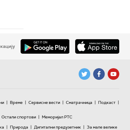
кацију
|
|
|
|
|
ни
Време
Сервисне вести
Сматрачница
Подкаст
|
Остали спортови
Меморијал РТС
|
|
|
ка
Природа
Дигитални предузетник
За мале велике