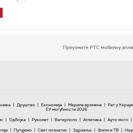
Преузмите РТС мобилну апли
|
|
|
|
оника
Друштво
Економија
Мерила времена
Рат у Украји
ЕУ могућности 2026
|
|
|
|
|
|
ис
Одбојка
Рукомет
Ватерполо
Атлетика
Ауто-мото
|
|
|
|
|
гијa
Путујемо
Свет познатих
Здравље
Филм и ТВ
Нау