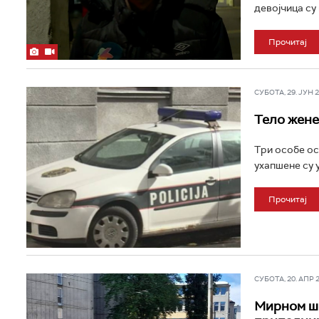
девојчица су 
Прочитај
СУБОТА, 29. ЈУН 20
Тело жене
Tри особе ос
ухапшене су у
Прочитај
СУБОТА, 20. АПР 20
Мирном ш