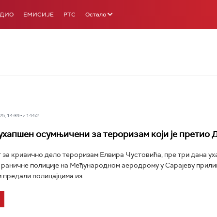
АДИО
ЕМИСИЈЕ
РТС
Остало
5, 14:39 -> 14:52
 ухапшен осумњичени за тероризам који је претио 
за кривично дело тероризам Елвира Чустовића, пре три дана ух
раничне полиције на Међународном аеродрому у Сарајеву прили
м предали полицајцима из...