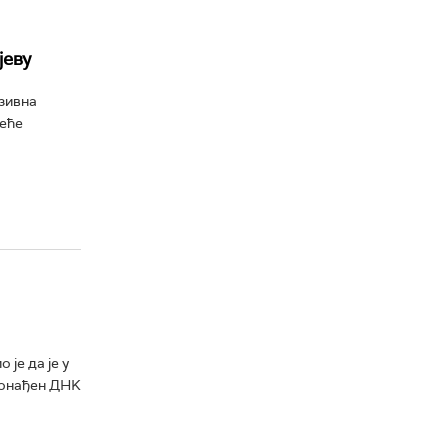
јеву
зивна
неће
је да је у
пронађен ДНK