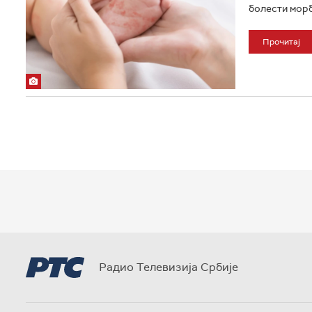
болести морб
Прочитај
Радио Телевизија Србије