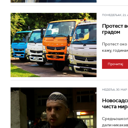
ПОНЕДЕЉАК, 21. АП
Протест в
градом
Протест око 
кажу, година
Прочитај
НЕДЕЉА, 30. МАР 2
Новосадск
чиста мир
Средњошколци
дали никакав