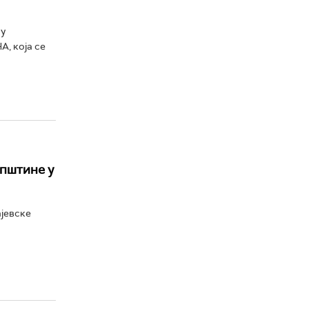
 у
, која се
пштине у
ајевске