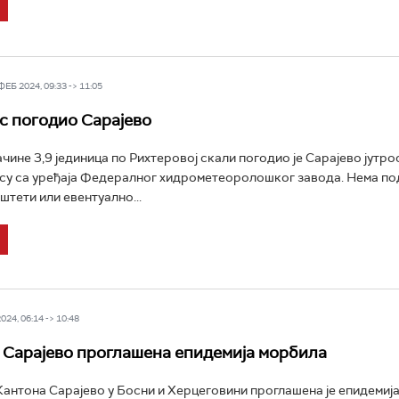
Б 2024, 09:33 -> 11:05
 погодио Сарајево
чине 3,9 јединицa по Рихтеровој скали погодио је Сарајево јутро
 су са уређаја Федералног хидрометеоролошког завода. Нема по
штети или евентуално...
24, 06:14 -> 10:48
 Сарајево проглашена епидемија морбила
Кантона Сарајево у Босни и Херцеговини проглашена је епидемиј