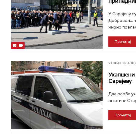
припадник
У Сарајеву с
Добровољачко
мирно повлач
Прочитај
УТОРАК, 02. АПР 20
Ухапшени 
Сарајеву
Две особе ух
општине Стар
Прочитај