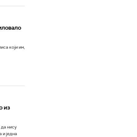
филовало
иса који им,
о из
 да нису
 и једна