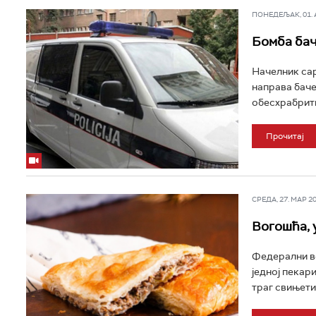
ПОНЕДЕЉАК, 01. АП
Бомба бач
Начелник сар
направа бачен
обесхрабрити 
Прочитај
СРЕДА, 27. МАР 202
Вогошћа, 
Федерални ве
једној пекари
траг свињетин