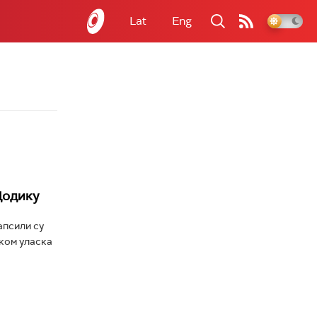
Lat
Eng
Додику
апсили су
ком уласка