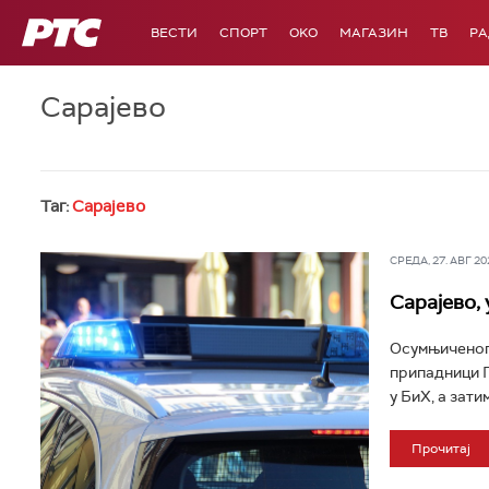
РТС
ВЕСТИ
СПОРТ
OKO
МАГАЗИН
ТВ
Р
Сарајево
Таг:
Сарајево
СРЕДА, 27. АВГ 202
Сарајево,
Осумњиченог 
припадници Г
у БиХ, а зати
Прочитај