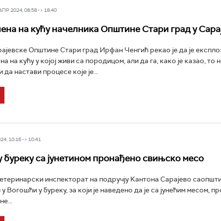
Р 2024, 08:58 -> 18:40
ена на кућу начелника Општине Стари град у Сара
ајевске Општине Стари град Ирфан Ченгић рекао је да је експло
а на кућу у којој живи са породицом, али да га, како је казао, то 
да настави процесе које је...
4, 10:16 -> 10:41
у буреку са јунетином пронађено свињско месо
теринарски инспекторат на подручју Kантона Сарајево саопштио 
 у Вогошћи у буреку, за који је наведено да је са јунећим месом, 
е...