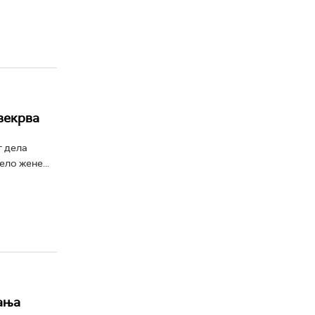
свекрва
г дела
ло жене...
ања