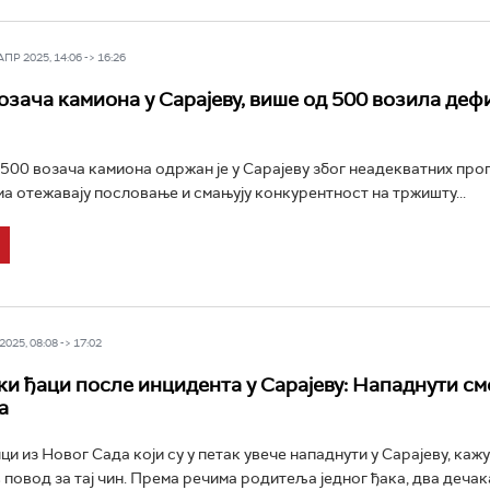
Р 2025, 14:06 -> 16:26
озача камиона у Сарајеву, више од 500 возила де
500 возача камиона одржан је у Сарајеву због неадекватних проп
ма отежавају пословање и смањују конкурентност на тржишту...
025, 08:08 -> 17:02
и ђаци после инцидента у Сарајеву: Нападнути см
а
 из Новог Сада који су у петак увече нападнути у Сарајеву, кажу
 повод за тај чин. Према речима родитеља једног ђака, два дечака