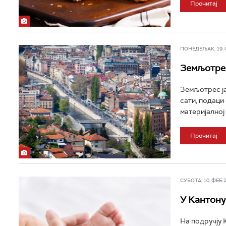
Прочитај
ПОНЕДЕЉАК, 19. ФЕ
Земљотрес
Земљотрес ја
сати, подаци
материјалној 
Прочитај
СУБОТА, 10. ФЕБ 20
У Кантону
На подручју 