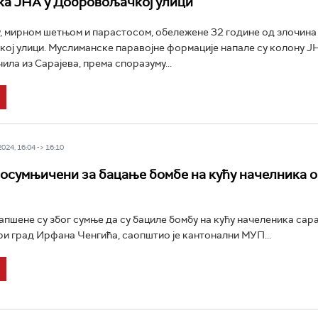
а ЈНА у Добровољачкој улици
у, мирном шетњом и парастосом, обележене 32 године од злочина
ј улици. Муслиманске паравојне формације напале су колону ЈНА
ила из Сарајева, према споразуму...
24, 16:04 -> 16:10
осумњичени за бацање бомбе на кућу начелника о
апшене су због сумње да су бациле бомбу на кућу начеленика сар
и град Ирфана Ченгића, саопштио је кантонални МУП...