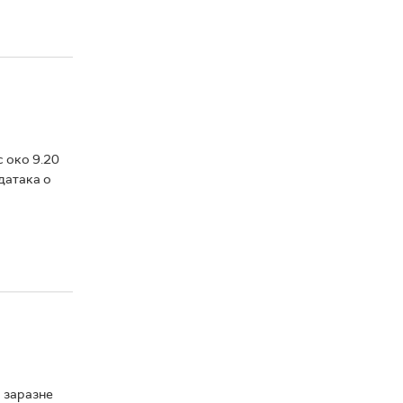
с око 9.20
датака о
а заразне