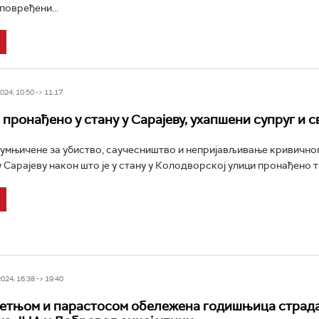
повређени...
24, 10:50 -> 11:17
 пронађено у стану у Сарајеву, ухапшени супруг и 
умњичене за убиство, саучесништво и непријављивање кривично
 Сарајеву након што је у стану у Колодворској улици пронађено те
24, 16:38 -> 19:40
етњом и парастосом обележена годишњица страд