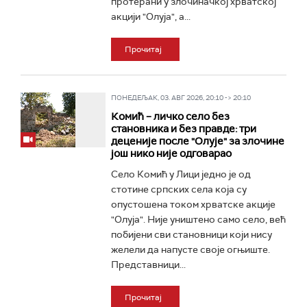
протерани у злочиначкој хрватској
акцији "Олуја", а...
Прочитај
ПОНЕДЕЉАК, 03. АВГ 2026, 20:10 -> 20:10
Комић – личко село без
становника и без правде: три
деценије после "Олује" за злочинe
још нико није одговарао
Село Комић у Лици једно је од
стотине српских села која су
опустошена током хрватске акције
"Олуја". Није уништено само село, већ
побијени сви становници који нису
желели да напусте своје огњиште.
Представници...
Прочитај