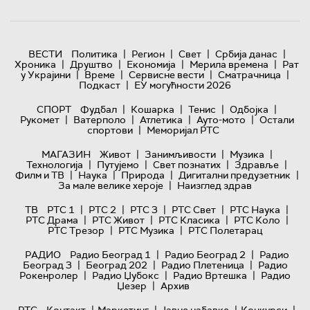
|
|
|
|
ВЕСТИ
Политика
Регион
Свет
Србија данас
|
|
|
|
Хроника
Друштво
Економија
Мерила времена
Рат
|
|
|
|
у Украјини
Време
Сервисне вести
Сматрачница
|
Подкаст
ЕУ могућности 2026
|
|
|
|
СПОРТ
Фудбал
Кошарка
Тенис
Одбојка
|
|
|
|
Рукомет
Ватерполо
Атлетика
Ауто-мото
Остали
|
спортови
Меморијал РТС
|
|
|
МАГАЗИН
Живот
Занимљивости
Музика
|
|
|
|
Технологијa
Путујемо
Свет познатих
Здравље
|
|
|
|
Филм и ТВ
Наука
Природа
Дигитални предузетник
|
За мале велике хероје
Наизглед здрав
|
|
|
|
|
ТВ
РТС 1
РТС 2
РТС 3
РТС Свет
РТС Наука
|
|
|
|
РТС Драма
РТС Живот
РТС Класика
РТС Коло
|
|
РТС Трезор
РТС Музика
РТС Полетарац
|
|
РАДИО
Радио Београд 1
Радио Београд 2
Радио
|
|
|
Београд 3
Београд 202
Радио Плетеница
Радио
|
|
|
Рокенролер
Радио Џубокс
Радио Вртешка
Радио
|
Џезер
Архив