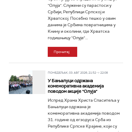
"Олуја". Служени су парастоси у
Србији, Републици Српској и
Хрватској. Посебно тешко у овим
данима је Србима повратницима у
Книну и околини, где Хрватска
годишњицу "Олује"...
Прочитај
ПОНЕДЕЉАК, 03. АВГ 2026, 21:52 -> 22:08
У Бањалуци одржана
комеморативна академија
поводом акције "Олуја"
Испред Храма Христа Спаситеља у
Бањалуци одржана је
комеморативна академија поводом
31. године од егзодуса Срба из
Републике Српске Крајине, који су