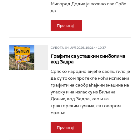
Милорад Додик је позвао све Србе
да...
Прочитај
СУБОТА, 04. ЈУЛ 2026, 19:21 -> 19:37
Графити са усташким симболима
код Задра
Српско народно вијеће саопштило је
да су током протекле ноћи исписани
графити на саобраћајним знацима на
уласку и на изласку из Биљана
Доњих, код Задра, као и на
тракторским гумама, са говором
мржње...
Прочитај