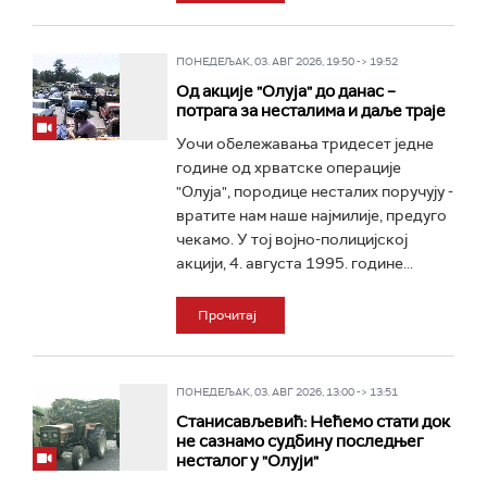
ПОНЕДЕЉАК, 03. АВГ 2026, 19:50 -> 19:52
Од акције "Олуја" до данас –
потрага за несталима и даље траје
Уочи обележавања тридесет једне
године од хрватске операције
"Олуја", породице несталих поручују -
вратите нам наше најмилије, предуго
чекамо. У тој војно-полицијској
акцији, 4. августа 1995. године...
Прочитај
ПОНЕДЕЉАК, 03. АВГ 2026, 13:00 -> 13:51
Станисављевић: Нећемо стати док
не сазнамо судбину последњег
несталог у "Олуји"