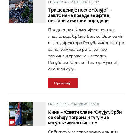
СРЕДА, 05. АВГ 2026, 11:00 -> 11:47
Три деценије после "Олује“ –
зашто нема правде за жртве,
нестале и њихове породице
Председник Комисије за нестала
лица Владе Србије Вељко Одаловић
и в. д. директора Републичког центра
за истраживање рата, ратних
злочина и тражење несталих
Републике Српске Виктор Нуждић,
оценили су у...
Прочитај
СРЕДА, 05. АВГ 2026, 08:20 -> 15:19
Книн – Хрвати славе "Олују", Срби
се сећају погрома и тугују за
изгубљеним огњиштем
Срби тугују за страдалима у акцији