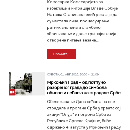
Комесарка Комесаријата за
избеглице и миграције Владе Србије
Наташа Станисављевић рекла је да
су несталa лица, процесуирање
ратних злочина и стамбено
збрињавање и даље три најважнија
отворена питања везана...
Прочитај
СУБОТА, 01. АВГ 2026, 20:00 -> 21:09
Мркоњић Град – од потпуно
разореног града до симбола
обнове и сећања на страдале Србе
Обележавање Дана сећања на све
страдале и прогане Србе у хрватској
акцији "Олуја" и погрома Срба из
Републике Српске Крајине, биће
одржано 4. августа у Мркоњић Граду.