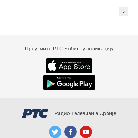
>
Преузмите РТС мобилну апликацију
Радио Телевизија Србије