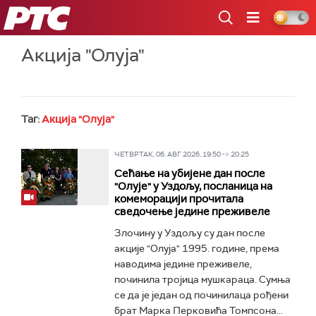
РТС
Акција "Олуја"
Таг:
Акција "Олуја"
ЧЕТВРТАК, 06. АВГ 2026, 19:50 -> 20:25
Сећање на убијене дан после
"Олује" у Уздољу, посланица на
комеморацији прочитала
сведочење једине преживеле
Злочину у Уздољу су дан после
акције "Олуја" 1995. године, према
наводима једине преживеле,
починила тројица мушкараца. Сумња
се да је један од починилаца рођени
брат Марка Перковића Томпсона...