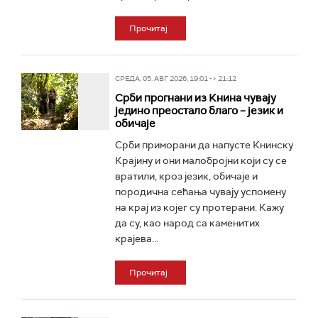
Прочитај
СРЕДА, 05. АВГ 2026, 19:01 -> 21:12
Срби прогнани из Книна чувају
једино преостало благо – језик и
обичаје
Срби приморани да напусте Книнску
Крајину и они малобројни који су се
вратили, кроз језик, обичаје и
породична сећања чувају успомену
на крај из којег су протерани. Кажу
да су, као народ са каменитих
крајева...
Прочитај