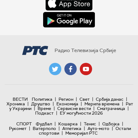
Радио Телевизија Србије
|
|
|
|
ВЕСТИ
Политика
Регион
Свет
Србија данас
|
|
|
|
Хроника
Друштво
Економија
Мерила времена
Рат
|
|
|
|
у Украјини
Време
Сервисне вести
Сматрачница
|
Подкаст
ЕУ могућности 2026
|
|
|
|
СПОРТ
Фудбал
Кошарка
Тенис
Одбојка
|
|
|
|
Рукомет
Ватерполо
Атлетика
Ауто-мото
Остали
|
спортови
Меморијал РТС