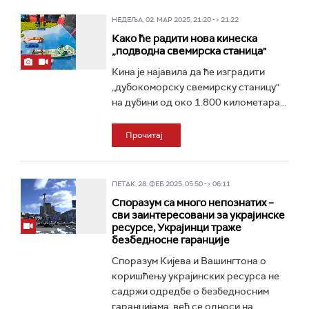
НЕДЕЉА, 02. МАР 2025, 21:20 -> 21:22
Како ће радити нова кинеска
„подводна свемирска станица"
Кина је најавила да ће изградити
„дубокоморску свемирску станицу"
на дубини од око 1.800 километара...
Прочитај
ПЕТАК, 28. ФЕБ 2025, 05:50 -> 06:11
Споразум са много непознатих –
сви заинтересовани за украјинске
ресурсе, Украјинци траже
безбедносне гаранције
Споразум Кијева и Вашингтона о
коришћењу украјинских ресурса не
садржи одредбе о безбедносним
гаранцијама, већ се односи на