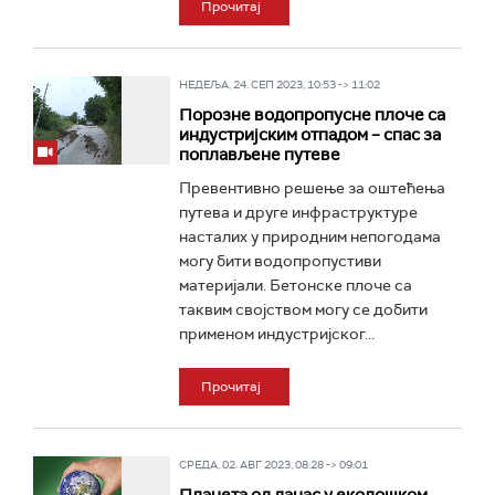
Прочитај
НЕДЕЉА, 24. СЕП 2023, 10:53 -> 11:02
Порозне водопропусне плоче са
индустријским отпадом – спас за
поплављене путеве
Превентивно решење за оштећења
путева и друге инфраструктуре
насталих у природним непогодама
могу бити водопропустиви
материјали. Бетонске плоче са
таквим својством могу се добити
применом индустријског...
Прочитај
СРЕДА, 02. АВГ 2023, 08:28 -> 09:01