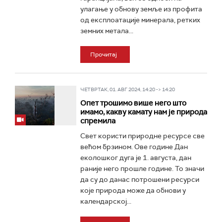
улагање у обнову земље из профита
од експлоатације минерала, ретких
земних метала...
Прочитај
ЧЕТВРТАК, 01. АВГ 2024, 14:20 -> 14:20
Опет трошимо више него што
имамо, какву камату нам је природа
спремила
Свет користи природне ресурсе све
већом брзином. Ове године Дан
еколошког дуга је 1. августа, дан
раније него прошле године. То значи
да су до данас потрошени ресурси
које природа може да обнови у
календарској...