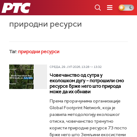
РТС
природни ресурси
Таг:
природни ресурси
СРЕДА, 29. ЈУЛ 2026, 13:28 -> 13:32
Човечанство од сутра у
еколошком дугу – потрошили смо
ресурсе брже него што природа
може да их обнави
Према прорачунима организације
Global Footprint Network, која је
развила методологију еколошког
отиска, човечанство тренутно
користи природне ресурсе 73 посто
брже него што Земљини екосистеми