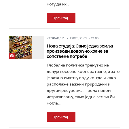
могу да их...
Прочитај
УТОРАК, 17. ЈУН 2025, 21:05 -> 21:06
Нова студија: Само једна земља
производи довољно хране за
сопствене потребе
Глобална политика тренутно не
делује посебно кооперативно, и зато
је важно имати у воду ко, где и како
располаже важним природним и
другим ресурсима. Према новом
истраживању, само једна земља би
могла...
Прочитај