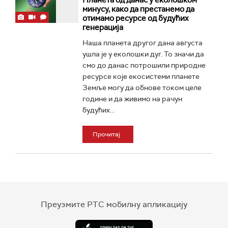
Планета од данас у еколошком
минусу, како да престанемо да
отимамо ресурсе од будућих
генерација
Наша планета другог дана августа
ушла је у еколошки дуг. То значи да
смо до данас потрошили природне
ресурсе које екосистеми планете
Земље могу да обнове током целе
године и да живимо на рачун
будућих...
Прочитај
Преузмите РТС мобилну апликацију