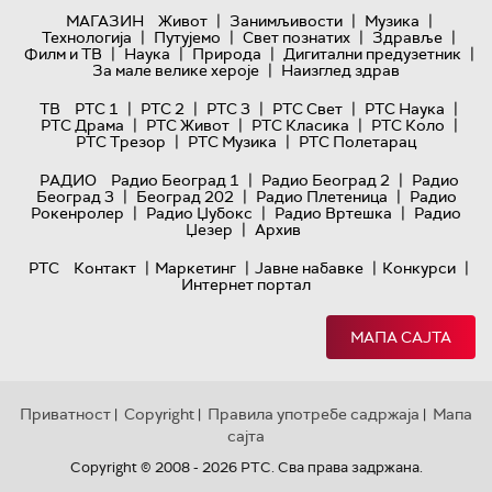
|
|
|
МАГАЗИН
Живот
Занимљивости
Музика
|
|
|
|
Технологијa
Путујемо
Свет познатих
Здравље
|
|
|
|
Филм и ТВ
Наука
Природа
Дигитални предузетник
|
За мале велике хероје
Наизглед здрав
|
|
|
|
|
ТВ
РТС 1
РТС 2
РТС 3
РТС Свет
РТС Наука
|
|
|
|
РТС Драма
РТС Живот
РТС Класика
РТС Коло
|
|
РТС Трезор
РТС Музика
РТС Полетарац
|
|
РАДИО
Радио Београд 1
Радио Београд 2
Радио
|
|
|
Београд 3
Београд 202
Радио Плетеница
Радио
|
|
|
Рокенролер
Радио Џубокс
Радио Вртешка
Радио
|
Џезер
Архив
|
|
|
|
РТС
Контакт
Маркетинг
Јавне набавке
Конкурси
Интернет портал
МАПА САЈТА
Приватност
Copyright
Правила употребе садржаја
Мапа
|
|
|
сајта
Copyright © 2008 - 2026 РТС. Сва права задржана.