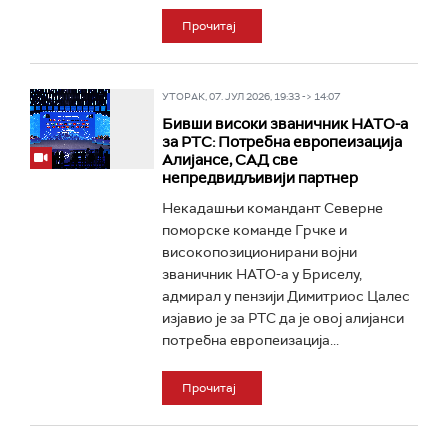
Прочитај
УТОРАК, 07. ЈУЛ 2026, 19:33 -> 14:07
Бивши високи званичник НАТО-а
за РТС: Потребна европеизација
Алијансе, САД све
непредвидљивији партнер
Некадашњи командант Северне
поморске команде Грчке и
високопозиционирани војни
званичник НАТО-а у Бриселу,
адмирал у пензији Димитриос Цалес
изјавио је за РТС да је овој алијанси
потребна европеизација...
Прочитај