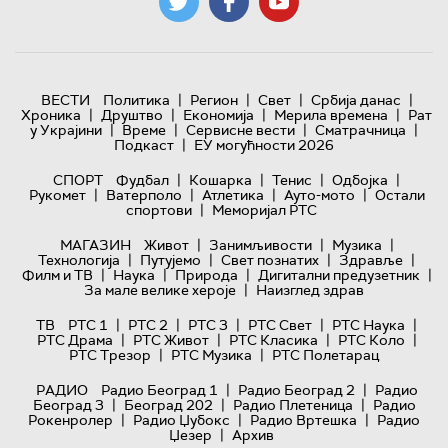
|
|
|
|
ВЕСТИ
Политика
Регион
Свет
Србија данас
|
|
|
|
Хроника
Друштво
Економија
Мерила времена
Рат
|
|
|
|
у Украјини
Време
Сервисне вести
Сматрачница
|
Подкаст
ЕУ могућности 2026
|
|
|
|
СПОРТ
Фудбал
Кошарка
Тенис
Одбојка
|
|
|
|
Рукомет
Ватерполо
Атлетика
Ауто-мото
Остали
|
спортови
Меморијал РТС
|
|
|
МАГАЗИН
Живот
Занимљивости
Музика
|
|
|
|
Технологијa
Путујемо
Свет познатих
Здравље
|
|
|
|
Филм и ТВ
Наука
Природа
Дигитални предузетник
|
За мале велике хероје
Наизглед здрав
|
|
|
|
|
ТВ
РТС 1
РТС 2
РТС 3
РТС Свет
РТС Наука
|
|
|
|
РТС Драма
РТС Живот
РТС Класика
РТС Коло
|
|
РТС Трезор
РТС Музика
РТС Полетарац
|
|
РАДИО
Радио Београд 1
Радио Београд 2
Радио
|
|
|
Београд 3
Београд 202
Радио Плетеница
Радио
|
|
|
Рокенролер
Радио Џубокс
Радио Вртешка
Радио
|
Џезер
Архив