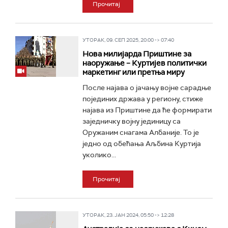
Прочитај
УТОРАК, 09. СЕП 2025, 20:00 -> 07:40
Нова милијарда Приштине за
наоружање – Куртијев политички
маркетинг или претња миру
После најава о јачању војне сарадње
појединих држава у региону, стиже
најава из Приштине да ће формирати
заједничку војну јединицу са
Оружаним снагама Албаније. То је
једно од обећања Аљбина Куртија
уколико...
Прочитај
УТОРАК, 23. ЈАН 2024, 05:50 -> 12:28