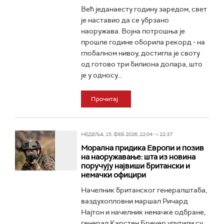
Већ једанаесту годину заредом, свет
је наставио да се убрзано
наоружава. Војна потрошња је
прошле године оборила рекорд - на
глобалном нивоу, достигла је своту
од готово три билиона долара, што
је у односу...
Прочитај
НЕДЕЉА, 15. ФЕБ 2026, 22:04 -> 22:37
Морална придика Европи и позив
на наоружавање: шта из новина
поручују највиши британски и
немачки официри
Начелник британског генералштаба,
ваздухопловни маршал Ричард
Најтон и начелник немачке одбране,
генерал Карстен Бреуер упутили су