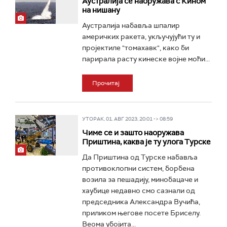
Аустралија се наоружава с Кином
на нишану
Аустралија набавља шпалир
америчких ракета, укључујући ту и
пројектиле "томахавк", како би
парирала расту кинеске војне моћи...
Прочитај
УТОРАК, 01. АВГ 2023, 20:01 -> 08:59
Чиме се и зашто наоружава
Приштина, каква је ту улога Турске
Да Приштина од Турске набавља
противоклопни систем, борбена
возила за пешадију, минобацаче и
хаубице недавно смо сазнали од
председника Александра Вучића,
приликом његове посете Бриселу.
Веома убојита...