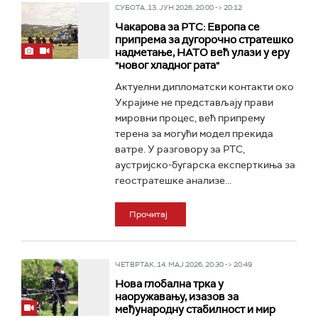
СУБОТА, 13. ЈУН 2026, 20:00 -> 20:12
Чакарова за РТС: Европа се
припрема за дугорочно стратешко
надметање, НАТО већ улази у еру
"новог хладног рата"
Актуелни дипломатски контакти око
Украјине не представљају прави
мировни процес, већ припрему
терена за могући модел прекида
ватре. У разговору за РТС,
аустријско-бугарска експерткиња за
геостратешке анализе...
Прочитај
ЧЕТВРТАК, 14. МАЈ 2026, 20:30 -> 20:49
Нова глобална трка у
наоружавању, изазов за
међународну стабилност и мир