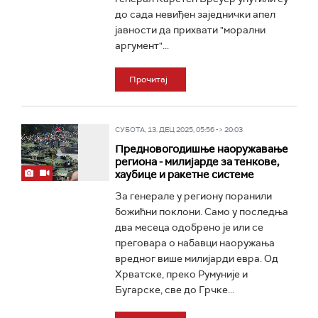
до сада невиђен заједнички апел
јавности да прихвати "морални
аргумент"...
Прочитај
СУБОТА, 13. ДЕЦ 2025, 05:56 -> 20:03
Предновогодишње наоружавање
региона - милијарде за тенкове,
хаубице и ракетне системе
За генерале у региону поранили
божићни поклони. Само у последња
два месеца одобрено је или се
преговара о набавци наоружања
вредног више милијарди евра. Од
Хрватске, преко Румуније и
Бугарске, све до Грчке...